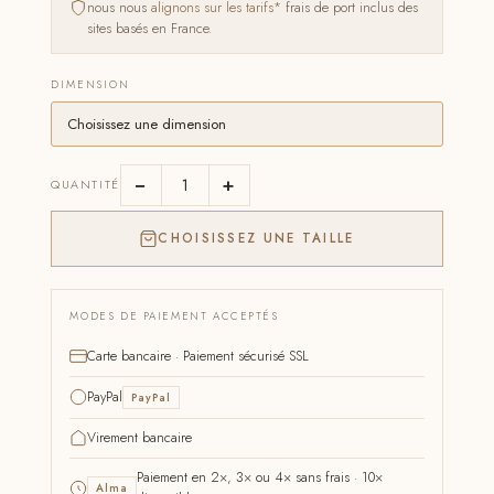
nous nous
alignons sur les tarifs*
frais de port inclus des
sites basés en France.
DIMENSION
−
+
QUANTITÉ
CHOISISSEZ UNE TAILLE
MODES DE PAIEMENT ACCEPTÉS
Carte bancaire · Paiement sécurisé SSL
PayPal
PayPal
Virement bancaire
Paiement en 2×, 3× ou 4× sans frais · 10×
Alma