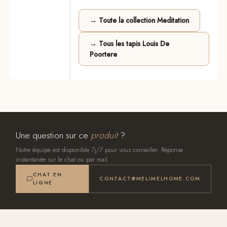
→ Toute la collection Meditation
→ Tous les tapis Louis De
Poortere
Une question sur ce
produit
?
Notre équipe est disponible 7j/7 pour vous conseiller. Réponse
instantanée sur le chat ou par mail.
CHAT EN
CONTACT@MELIMELHOME.COM
LIGNE