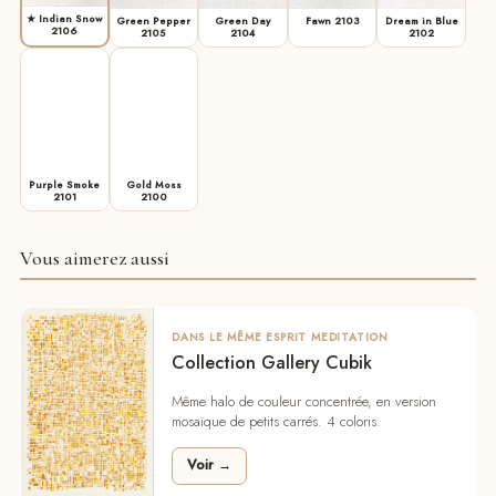
★ Indian Snow
Green Pepper
Green Day
Fawn 2103
Dream in Blue
2106
2105
2104
2102
Purple Smoke
Gold Moss
2101
2100
Vous aimerez aussi
DANS LE MÊME ESPRIT MEDITATION
Collection Gallery Cubik
Même halo de couleur concentrée, en version
mosaïque de petits carrés. 4 coloris.
Voir →