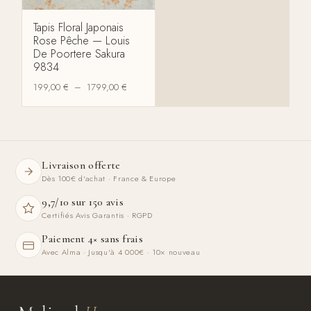
Tapis Floral Japonais
Rose Pêche — Louis
De Poortere Sakura
9834
199,00
€
–
1799,00
€
Livraison offerte
Dès 100€ d'achat · France & Europe
9,7/10 sur 150 avis
Certifiés Avis Garantis · RGPD
Paiement 4× sans frais
Avec Alma · Jusqu'à 4 000€ · 10× nouveau