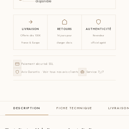
disponible
LIVRAISON
RETOURS
AUTHENTICITÉ
Offerte dès 100€
14 jours pour
Revendeur
France & Europe
changer d'avis
officiel agréé
Paiement sécurisé SSL
Avis Garantis · Voir tous nos avis clients
Service 7j/7
DESCRIPTION
FICHE TECHNIQUE
LIVRAISO