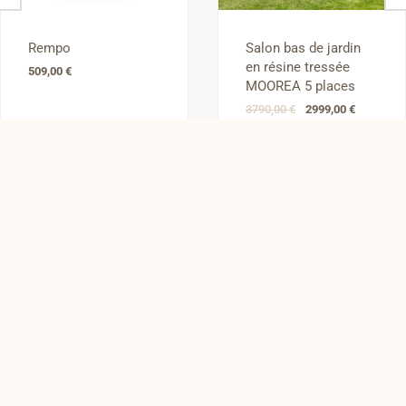
Le
Le
Rempo
Salon bas de jardin
prix
prix
en résine tressée
initial
actuel
509,00
€
était :
est :
MOOREA 5 places
3790,00 €.
2999,00 €
3790,00
€
2999,00
€