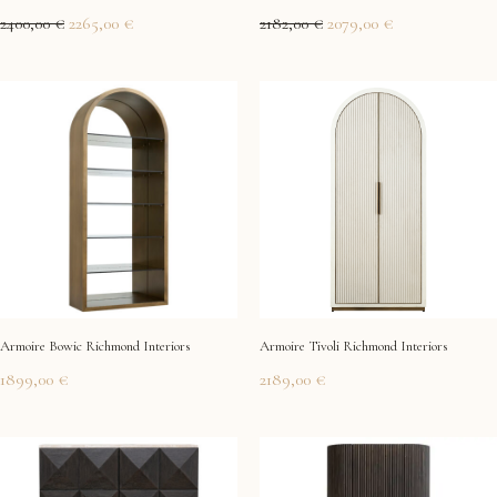
2400,00
€
2265,00
€
2182,00
€
2079,00
€
Armoire Bowic Richmond Interiors
Armoire Tivoli Richmond Interiors
1899,00
€
2189,00
€