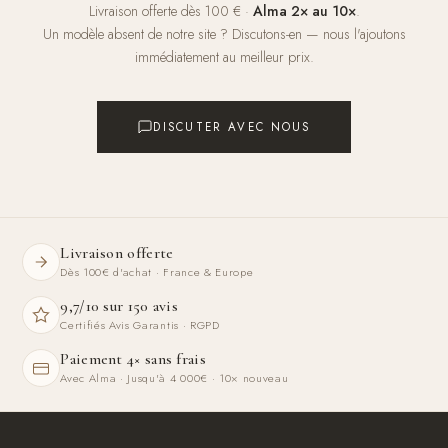
Livraison offerte dès 100 € ·
Alma 2× au 10×
.
Un modèle absent de notre site ? Discutons-en — nous l'ajoutons
immédiatement au meilleur prix.
DISCUTER AVEC NOUS
Livraison offerte
Dès 100€ d'achat · France & Europe
9,7/10 sur 150 avis
Certifiés Avis Garantis · RGPD
Paiement 4× sans frais
Avec Alma · Jusqu'à 4 000€ · 10× nouveau