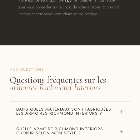
Notre équipe est disponible
7j/7
par chat, email ou rappel
pour vous conseiller sur le choix de votre armoire Richmond
Interiors et composer votre chambre de prestige.
VOS QUESTIONS
Questions fréquentes sur les
armoires Richmond Interiors
DANS QUELS MATÉRIAUX SONT FABRIQUÉES
LES ARMOIRES RICHMOND INTERIORS ?
QUELLE ARMOIRE RICHMOND INTERIORS
CHOISIR SELON MON STYLE ?