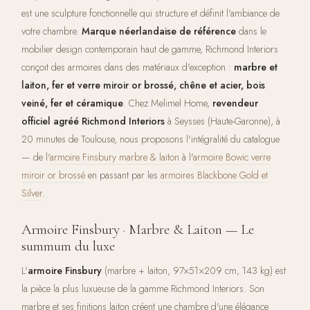
est une sculpture fonctionnelle qui structure et définit l'ambiance de
votre chambre.
Marque néerlandaise de référence
dans le
mobilier design contemporain haut de gamme, Richmond Interiors
conçoit des armoires dans des matériaux d'exception :
marbre et
laiton, fer et verre miroir or brossé, chêne et acier, bois
veiné, fer et céramique
. Chez Melimel Home,
revendeur
officiel agréé Richmond Interiors
à Seysses (Haute-Garonne), à
20 minutes de Toulouse, nous proposons l'intégralité du catalogue
— de l'
armoire Finsbury marbre & laiton
à l'
armoire Bowic verre
miroir or brossé
en passant par les
armoires Blackbone Gold et
Silver
.
Armoire Finsbury · Marbre & Laiton — Le
summum du luxe
L'
armoire Finsbury
(marbre + laiton, 97×51×209 cm, 143 kg) est
la pièce la plus luxueuse de la gamme Richmond Interiors. Son
marbre et ses finitions laiton créent une chambre d'une élégance