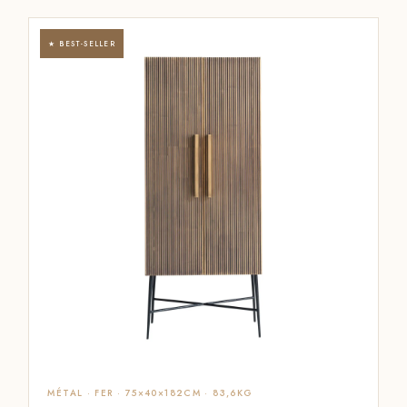
★ BEST-SELLER
MÉTAL · FER · 75×40×182CM · 83,6KG