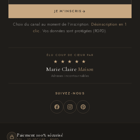
JE M'INSCRIS
Choix du canal au moment de l'inscription.
Désinscription en 1
clic.
Vos données sont protégées (RGPD).
ÉLU COUP DE CŒUR PAR
★ ★ ★ ★ ★
Marie Claire
Maison
Adresses incontournables
SUIVEZ-NOUS
Paiement 100% sécurisé
SSL · 3D SECURE · RGPD