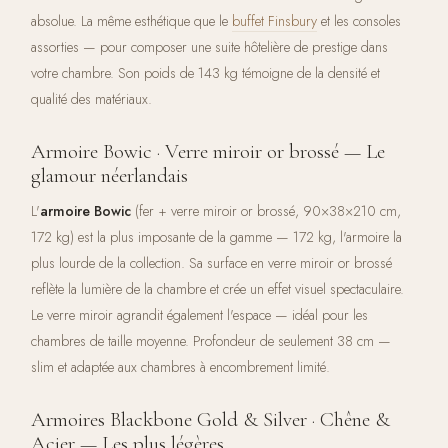
absolue. La même esthétique que le
buffet Finsbury
et les consoles
assorties — pour composer une suite hôtelière de prestige dans
votre chambre. Son poids de 143 kg témoigne de la densité et
qualité des matériaux.
Armoire Bowic · Verre miroir or brossé — Le
glamour néerlandais
L'
armoire Bowic
(fer + verre miroir or brossé, 90×38×210 cm,
172 kg) est la plus imposante de la gamme — 172 kg, l'armoire la
plus lourde de la collection. Sa surface en verre miroir or brossé
reflète la lumière de la chambre et crée un effet visuel spectaculaire.
Le verre miroir agrandit également l'espace — idéal pour les
chambres de taille moyenne. Profondeur de seulement 38 cm —
slim et adaptée aux chambres à encombrement limité.
Armoires Blackbone Gold & Silver · Chêne &
Acier — Les plus légères