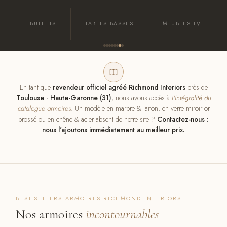
BUFFETS
TABLES BASSES
MEUBLES TV
En tant que
revendeur officiel agréé Richmond Interiors
près de
Toulouse · Haute-Garonne (31)
, nous avons accès à
l'intégralité du
catalogue armoires
. Un modèle en marbre & laiton, en verre miroir or
brossé ou en chêne & acier absent de notre site ?
Contactez-nous :
nous l'ajoutons immédiatement au meilleur prix.
BEST-SELLERS ARMOIRES RICHMOND INTERIORS
Nos armoires
incontournables