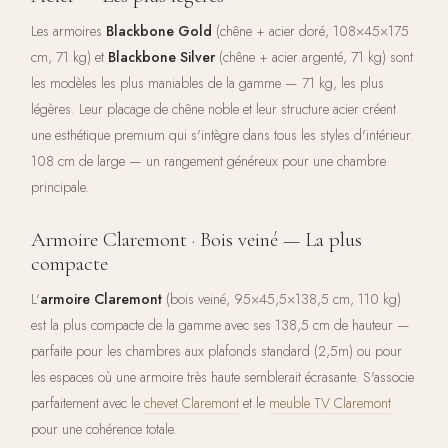
Les armoires
Blackbone Gold
(chêne + acier doré, 108×45×175
cm, 71 kg) et
Blackbone Silver
(chêne + acier argenté, 71 kg) sont
les modèles les plus maniables de la gamme — 71 kg, les plus
légères. Leur placage de chêne noble et leur structure acier créent
une esthétique premium qui s'intègre dans tous les styles d'intérieur.
108 cm de large — un rangement généreux pour une chambre
principale.
Armoire Claremont · Bois veiné — La plus
compacte
L'
armoire Claremont
(bois veiné, 95×45,5×138,5 cm, 110 kg)
est la plus compacte de la gamme avec ses 138,5 cm de hauteur —
parfaite pour les chambres aux plafonds standard (2,5m) ou pour
les espaces où une armoire très haute semblerait écrasante. S'associe
parfaitement avec le
chevet Claremont
et le
meuble TV Claremont
pour une cohérence totale.