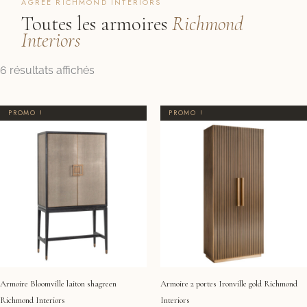
AGRÉÉ RICHMOND INTERIORS
Toutes les armoires
Richmond
Interiors
Trié
6 résultats affichés
par
prix
Le
Le
Le
Le
PROMO !
PROMO !
croissant
prix
prix
prix
prix
initial
actuel
initial
actuel
était :
est :
était :
est :
2400,00 €.
2265,00 €.
2182,00 €.
2079,00 €.
Armoire Bloomville laiton shagreen
Armoire 2 portes Ironville gold Richmond
Richmond Interiors
Interiors