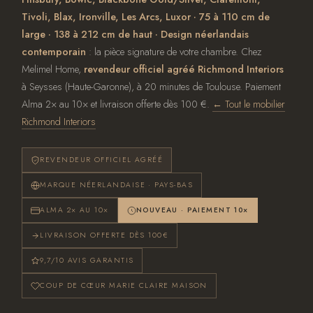
Tivoli, Blax, Ironville, Les Arcs, Luxor · 75 à 110 cm de
large · 138 à 212 cm de haut · Design néerlandais
contemporain
: la pièce signature de votre chambre. Chez
Melimel Home,
revendeur officiel agréé Richmond Interiors
à Seysses (Haute-Garonne), à 20 minutes de Toulouse. Paiement
Alma 2× au 10× et livraison offerte dès 100 €.
← Tout le mobilier
Richmond Interiors
REVENDEUR OFFICIEL AGRÉÉ
MARQUE NÉERLANDAISE · PAYS-BAS
ALMA 2× AU 10×
NOUVEAU · PAIEMENT 10×
LIVRAISON OFFERTE DÈS 100€
9,7/10 AVIS GARANTIS
COUP DE CŒUR MARIE CLAIRE MAISON