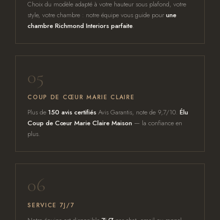
Choix du modèle adapté à votre hauteur sous plafond, votre
style, votre chambre : notre équipe vous guide pour
une
chambre Richmond Interiors parfaite
.
05
COUP DE CŒUR MARIE CLAIRE
Plus de
150 avis certifiés
Avis Garantis, note de 9,7/10.
Élu
Coup de Cœur Marie Claire Maison
— la confiance en
plus.
06
SERVICE 7J/7