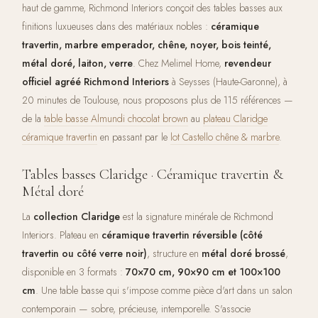
haut de gamme, Richmond Interiors conçoit des tables basses aux
finitions luxueuses dans des matériaux nobles :
céramique
travertin, marbre emperador, chêne, noyer, bois teinté,
métal doré, laiton, verre
. Chez Melimel Home,
revendeur
officiel agréé Richmond Interiors
à Seysses (Haute-Garonne), à
20 minutes de Toulouse, nous proposons plus de 115 références —
de la
table basse Almundi chocolat brown
au
plateau Claridge
céramique travertin
en passant par le
lot Castello chêne & marbre
.
Tables basses Claridge · Céramique travertin &
Métal doré
La
collection Claridge
est la signature minérale de Richmond
Interiors. Plateau en
céramique travertin réversible (côté
travertin ou côté verre noir)
, structure en
métal doré brossé
,
disponible en 3 formats :
70×70 cm, 90×90 cm et 100×100
cm
. Une table basse qui s'impose comme pièce d'art dans un salon
contemporain — sobre, précieuse, intemporelle. S'associe