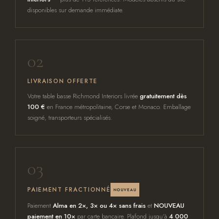
disponibles sur demande immédiate.
02
LIVRAISON OFFERTE
Votre table basse Richmond Interiors livrée
gratuitement dès
100 €
en France métropolitaine, Corse et Monaco. Emballage
soigné, transporteurs spécialisés.
03
PAIEMENT FRACTIONNÉ
NOUVEAU
Paiement
Alma en 2×, 3× ou 4× sans frais
et
NOUVEAU
paiement en 10×
par carte bancaire. Plafond jusqu'à
4 000