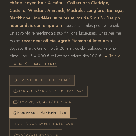
chêne, noyer, bois & métal · Collections Claridge,
Castello, Windsor, Almundi, Maxfield, Langford, Bottega,
Blackbone · Modèles unitaires et lots de 2 ou 3 · Design
néerlandais contemporain
: pièces centrales pour votre salon.
Un savoir-faire néerlandais aux finitions luxueuses. Chez Melimel
Home,
revendeur officiel agréé Richmond Interiors
à
Seysses (Haute-Garonne), à 20 minutes de Toulouse. Paiement
Alma jusqu'à 4 000 € et livraison offerte dès 100 €.
← Tout le
mobilier Richmond Interiors
REVENDEUR OFFICIEL AGRÉÉ
MARQUE NÉERLANDAISE · PAYS-BAS
ALMA 2×, 3×, 4× SANS FRAIS
NOUVEAU · PAIEMENT 10×
LIVRAISON OFFERTE DÈS 100€
9,7/10 AVIS GARANTIS