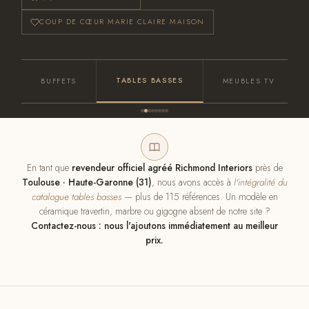
COUP DE CŒUR MARIE CLAIRE MAISON
TABLES BASSES
BUFFETS
MEUBLES TV
En tant que
revendeur officiel agréé Richmond Interiors
près de
Toulouse · Haute-Garonne (31)
, nous avons accès à
l'intégralité du
catalogue tables basses
— plus de 115 références. Un modèle en
céramique travertin, marbre ou gigogne absent de notre site ?
Contactez-nous : nous l'ajoutons immédiatement au meilleur
prix.