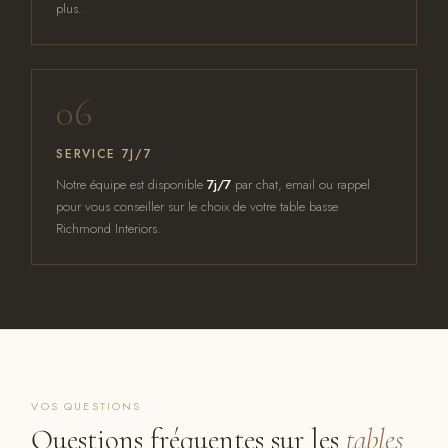
plus.
06
SERVICE 7J/7
Notre équipe est disponible
7j/7
par chat, email ou rappel
pour vous conseiller sur le choix de votre table basse
Richmond Interiors.
VOS QUESTIONS
Questions fréquentes sur les
tables