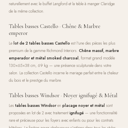
naturellement avec le buffet Langford et la table à manger Claridge
de la même collection.
Tables basses Castello · Chêne & Marbre
emperor
Le
lot de 2 tables basses Castello
est l'une des pièces les plus
premium de la gamme Richmond Interiors.
Chêne massif, marbre
emperador et métal smoked charcoal
, format grand modèle
130×65×38 cm, 69 kg — une présence sculpturale dans votre
salon. La collection Castello incarne le mariage parfait entre la chaleur
du bois et le prestige du marbre.
Tables basses Windsor · Noyer ignifugé & Métal
Les
tables basses Windsor
en
placage noyer et métal
sont
proposées en lot de 2 avec traitement
ignifugé
— une fonctionnalité
rare et précieuse pour les foyers avec enfants ou pour les contrats
hôteliers. La finition noyer chaleureuse s'intègre dans tous les styles