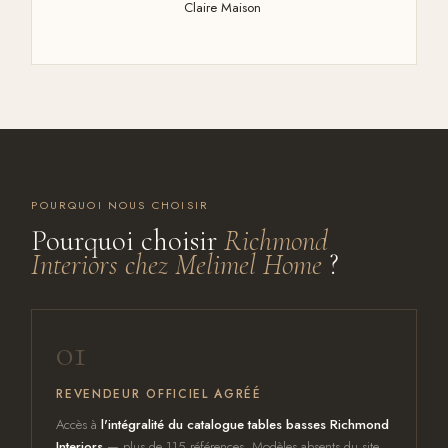
Claire Maison
POURQUOI NOUS CHOISIR
Pourquoi choisir
Richmond
Interiors chez Melimel Home
?
01
REVENDEUR OFFICIEL AGRÉÉ
Accès à
l'intégralité du catalogue tables basses Richmond
Interiors
— plus de 115 références. Modèles absents du site