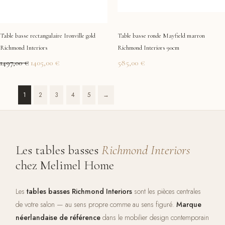
Table basse rectangulaire Ironville gold
Table basse ronde Mayfield marron
Richmond Interiors
Richmond Interiors 90cm
1497,00
€
1405,00
€
585,00
€
1
2
3
4
5
→
Les tables basses
Richmond Interiors
chez Melimel Home
Les
tables basses Richmond Interiors
sont les pièces centrales
de votre salon — au sens propre comme au sens figuré.
Marque
néerlandaise de référence
dans le mobilier design contemporain