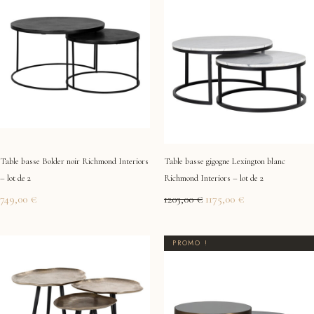
initial
actuel
était :
est :
1203,00 €.
1175,00 €.
Table basse Bolder noir Richmond Interiors
Table basse gigogne Lexington blanc
– lot de 2
Richmond Interiors – lot de 2
749,00
€
1203,00
€
1175,00
€
Le
Le
PROMO !
prix
prix
initial
actuel
était :
est :
1772,00 €.
1735,00 €.