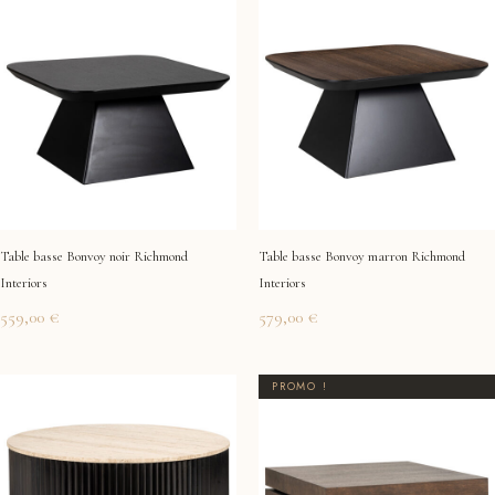
Table basse Bonvoy noir Richmond
Table basse Bonvoy marron Richmond
Interiors
Interiors
559,00
€
579,00
€
Le
Le
PROMO !
prix
prix
initial
actuel
était :
est :
1329,00 €.
1269,00 €.