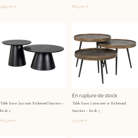
949,00
€
825,00
€
En rupture de stock
Table basse Jazz noir Richmond Interiors –
Table basse Luton noir or Richmond
lot de 2
Interiors – lot de 3
635,00
€
515,00
€