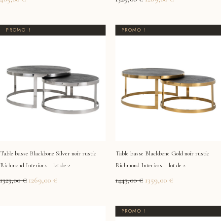
Le
Le
Le
Le
PROMO !
PROMO !
prix
prix
prix
prix
initial
actuel
initial
actuel
était :
est :
était :
est :
1323,00 €.
1269,00 €.
1443,00 €.
1359,00 €.
Table basse Blackbone Silver noir rustic
Table basse Blackbone Gold noir rustic
Richmond Interiors – lot de 2
Richmond Interiors – lot de 2
1323,00
€
1269,00
€
1443,00
€
1359,00
€
Le
Le
PROMO !
prix
prix