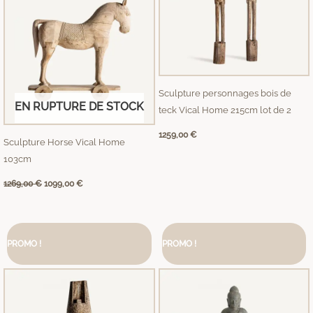
Sculpture personnages bois de
EN RUPTURE DE STOCK
teck Vical Home 215cm lot de 2
1259,00
€
Sculpture Horse Vical Home
103cm
1269,00
€
1099,00
€
Le
Le
Le
Le
prix
prix
prix
prix
PROMO !
PROMO !
initial
actuel
initial
actuel
était :
est :
était :
est :
859,00 €.
680,00 €.
719,00 €.
569,00 €.