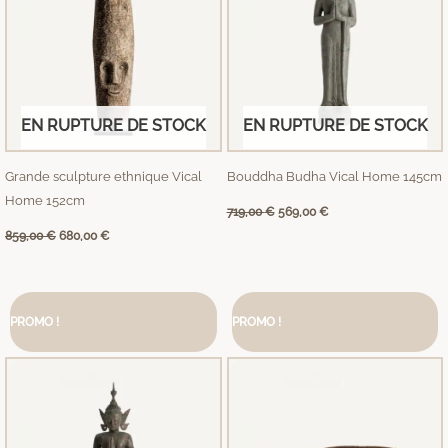
EN RUPTURE DE STOCK
EN RUPTURE DE STOCK
Grande sculpture ethnique Vical
Bouddha Budha Vical Home 145cm
Home 152cm
719,00
€
569,00
€
859,00
€
680,00
€
Le
Le
Le
Le
prix
prix
prix
prix
PROMO !
PROMO !
initial
actuel
initial
actuel
était :
est :
était :
est :
2469,00 €.
1890,00 €.
379,00 €.
359,00 €.