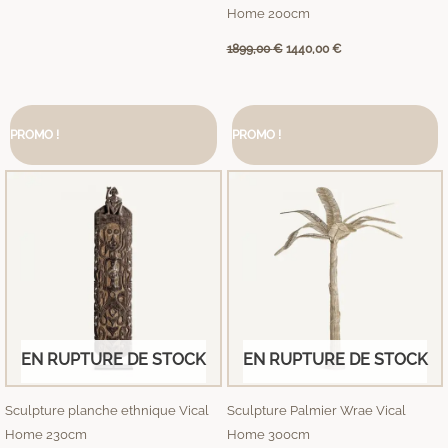
Home 200cm
1899,00
€
1440,00
€
Le
Le
Le
Le
prix
prix
prix
prix
PROMO !
PROMO !
initial
actuel
initial
actuel
était :
est :
était :
est :
1039,00 €.
939,00 €.
1199,00 €.
919,00 €.
EN RUPTURE DE STOCK
EN RUPTURE DE STOCK
Sculpture planche ethnique Vical
Sculpture Palmier Wrae Vical
Home 230cm
Home 300cm