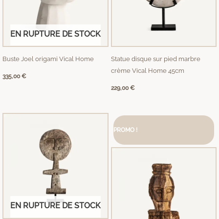
EN RUPTURE DE STOCK
Buste Joel origami Vical Home
Statue disque sur pied marbre
crème Vical Home 45cm
335,00
€
229,00
€
Le
Le
prix
prix
PROMO !
initial
actuel
était :
est :
129,00 €.
75,00 €.
EN RUPTURE DE STOCK