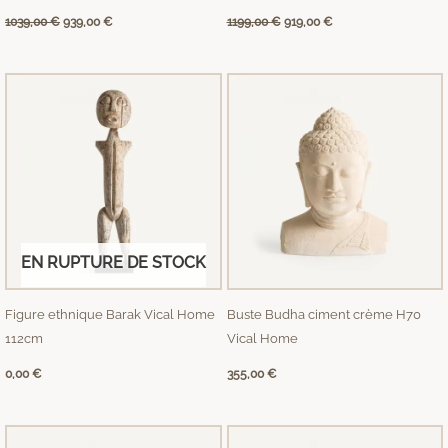
1039,00
€
939,00
€
1199,00
€
919,00
€
EN RUPTURE DE STOCK
Figure ethnique Barak Vical Home
Buste Budha ciment crème H70
112cm
Vical Home
0,00
€
355,00
€