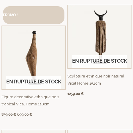
Le
Le
prix
prix
PROMO !
initial
actuel
était :
est :
759,00 €.
699,00 €.
EN RUPTURE DE STOCK
Sculpture ethnique noir naturel
EN RUPTURE DE STOCK
Vical Home 154cm
1259,00
€
Figure décorative ethnique bois
tropical Vical Home 118cm
759,00
€
699,00
€