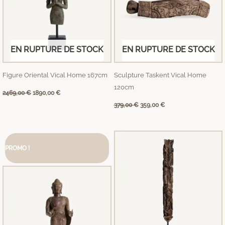
EN RUPTURE DE STOCK
EN RUPTURE DE STOCK
Figure Oriental Vical Home 167cm
Sculpture Taskent Vical Home
120cm
2469,00
€
1890,00
€
379,00
€
359,00
€
Le
Le
prix
prix
PROMO !
initial
actuel
était :
est :
1149,00 €.
879,00 €.