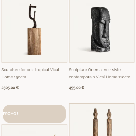
Sculpture fer bois tropical Vical
Sculpture Oriental noir style
Home 150cm
contemporain Vical Home 110cm
2505,00
€
455,00
€
Le
Le
prix
prix
PROMO !
initial
actuel
était :
est :
1269,00 €.
1099,00 €.