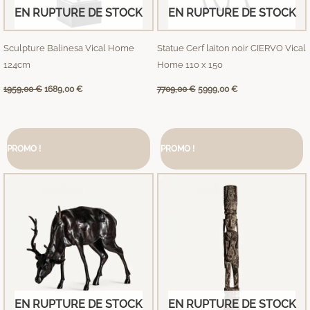
EN RUPTURE DE STOCK
EN RUPTURE DE STOCK
Sculpture Balinesa Vical Home
Statue Cerf laiton noir CIERVO Vical
124cm
Home 110 x 150
1959,00
€
1689,00
€
7709,00
€
5999,00
€
Le
Le
Le
Le
prix
prix
prix
prix
PROMO !
PROMO !
initial
actuel
initial
actuel
était :
est :
était :
est :
7709,00 €.
5999,00 €.
5500,00 €.
4500,00 €.
EN RUPTURE DE STOCK
EN RUPTURE DE STOCK