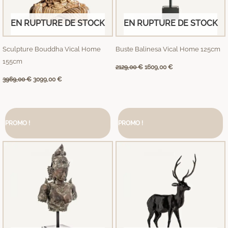
EN RUPTURE DE STOCK
EN RUPTURE DE STOCK
Sculpture Bouddha Vical Home
Buste Balinesa Vical Home 125cm
155cm
2129,00
€
1609,00
€
3969,00
€
3099,00
€
Le
Le
Le
Le
prix
prix
prix
prix
PROMO !
PROMO !
initial
actuel
initial
actuel
était :
est :
était :
est :
1959,00 €.
1689,00 €.
7709,00 €.
5999,00 €.