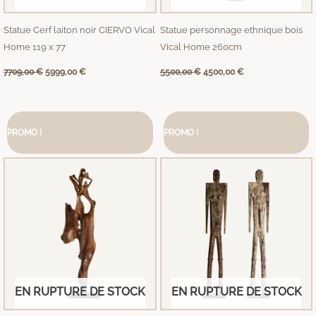
Statue Cerf laiton noir CIERVO Vical
Statue personnage ethnique bois
Home 119 x 77
Vical Home 260cm
7709,00
€
5999,00
€
5500,00
€
4500,00
€
Le
Le
Le
Le
prix
prix
prix
prix
PROMO !
PROMO !
initial
actuel
initial
actuel
était :
est :
était :
est :
4059,00 €.
3589,00 €.
3789,00 €.
3139,00 €.
EN RUPTURE DE STOCK
EN RUPTURE DE STOCK