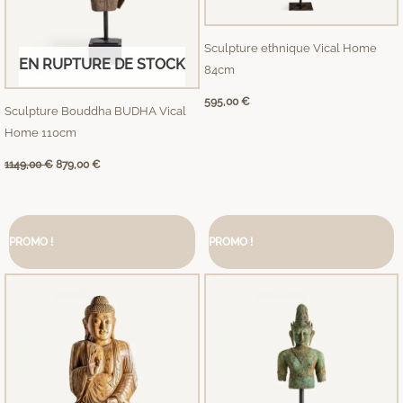
Sculpture ethnique Vical Home
EN RUPTURE DE STOCK
84cm
595,00
€
Sculpture Bouddha BUDHA Vical
Home 110cm
1149,00
€
879,00
€
Le
Le
Le
Le
prix
prix
prix
prix
PROMO !
PROMO !
initial
actuel
initial
actuel
était :
est :
était :
est :
3969,00 €.
3099,00 €.
2129,00 €.
1609,00 €.