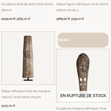
Sculpture bois de teck Vical Home
Statue figure ethnique Vical Home
280cm
260cm lot de 2
4059,00
€
3589,00
€
3789,00
€
3139,00
€
Le
Le
prix
prix
PROMO !
initial
actuel
était :
est :
1899,00 €.
1440,00 €.
Statue ethnique bois de mangue
EN RUPTURE DE STOCK
naturel Vical home 263cm
2505,00
€
Sculpture masque ethnique Vical