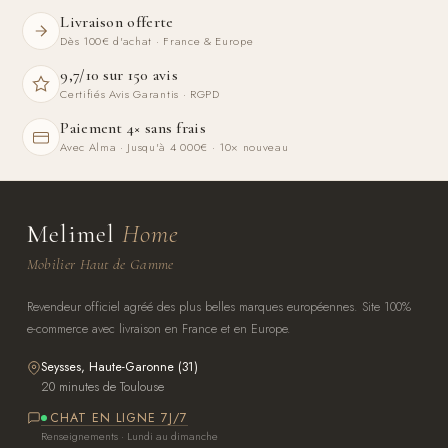
Livraison offerte
Dès 100€ d'achat · France & Europe
9,7/10 sur 150 avis
Certifiés Avis Garantis · RGPD
Paiement 4× sans frais
Avec Alma · Jusqu'à 4 000€ · 10× nouveau
Melimel
Home
Mobilier Haut de Gamme
Revendeur officiel agréé des plus belles marques européennes. Site 100%
e-commerce avec livraison en France et en Europe.
Seysses, Haute-Garonne (31)
20 minutes de Toulouse
CHAT EN LIGNE 7J/7
Renseignements · Lundi au dimanche