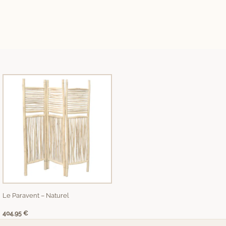
Le Paravent – Naturel
404,95
€