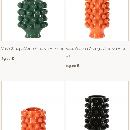
Vase Grappa Verte Athezza H24 cm
Vase Grappa Orange Athezza H40
cm
89,00
€
119,00
€