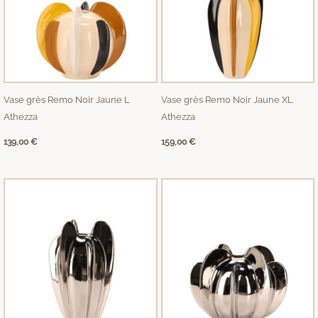
Vase grès Remo Noir Jaune L
Vase grès Remo Noir Jaune XL
Athezza
Athezza
139,00
€
159,00
€