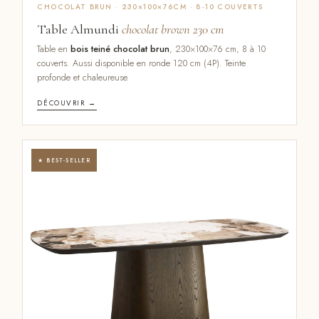
CHOCOLAT BRUN · 230×100×76CM · 8-10 COUVERTS
Table Almundi
chocolat brown 230 cm
Table en
bois teiné chocolat brun
, 230×100×76 cm, 8 à 10
couverts. Aussi disponible en ronde 120 cm (4P). Teinte
profonde et chaleureuse.
DÉCOUVRIR →
★ BEST-SELLER