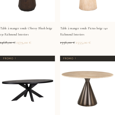
Table à manger ronde Oberoy Blush beige
Table à manger ronde Fictus beige 140
130 Richmond Interiors
Richmond Interiors
1468,00
€
1379,00
€
1556,00
€
1555,00
€
Le
Le
Le
Le
PROMO !
PROMO !
prix
prix
prix
prix
initial
actuel
initial
actuel
était :
est :
était :
est :
2583,00 €.
2415,00 €.
1098,00 €.
1089,00 €.