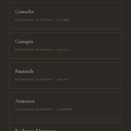
Consoles
RICHMOND INTERIORS · ENTRÉE
Canapés
RICHMOND INTERIORS · SALON
Fauteuils
RICHMOND INTERIORS · SALON
Armoires
RICHMOND INTERIORS · CHAMBRE
Richmond Interiors