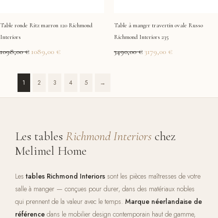
Table ronde Ritz marron 120 Richmond
Table à manger travertin ovale Russo
Interiors
Richmond Interiors 235
1098,00
€
1089,00
€
3490,00
€
3179,00
€
1
2
3
4
5
→
Les tables
Richmond Interiors
chez
Melimel Home
Les
tables Richmond Interiors
sont les pièces maîtresses de votre
salle à manger — conçues pour durer, dans des matériaux nobles
qui prennent de la valeur avec le temps.
Marque néerlandaise de
référence
dans le mobilier design contemporain haut de gamme,