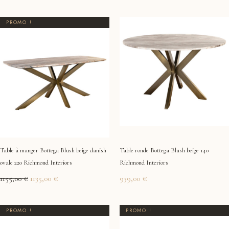
Le
Le
PROMO !
prix
prix
initial
actuel
était :
est :
1155,00 €.
1135,00 €.
Table à manger Bottega Blush beige danish
Table ronde Bottega Blush beige 140
ovale 220 Richmond Interiors
Richmond Interiors
1155,00
€
1135,00
€
939,00
€
Le
Le
Le
Le
PROMO !
PROMO !
prix
prix
prix
prix