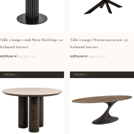
Table à manger ronde Nyon Blush beige 120
Table à manger Watson marron noir 235
Richmond Interiors
Richmond Interiors
1178,00
€
1155,00
€
2583,00
€
2415,00
€
Le
Le
Le
Le
PROMO !
PROMO !
prix
prix
prix
prix
initial
actuel
initial
actuel
était :
est :
était :
est :
1098,00 €.
1089,00 €.
3490,00 €.
3179,00 €.