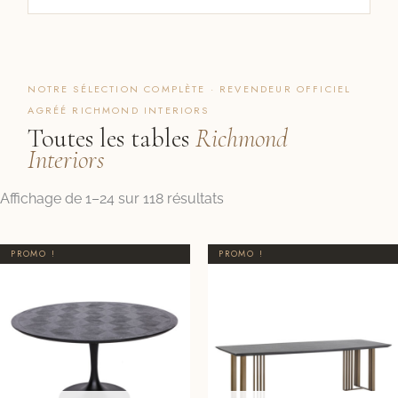
NOTRE SÉLECTION COMPLÈTE · REVENDEUR OFFICIEL
AGRÉÉ RICHMOND INTERIORS
Toutes les tables
Richmond
Interiors
Trié
Affichage de 1–24 sur 118 résultats
par
prix
Le
Le
Le
Le
PROMO !
PROMO !
croissant
prix
prix
prix
prix
initial
actuel
initial
actuel
était :
est :
était :
est :
2033,00 €.
1955,00 €.
2686,00 €.
2505,00 €.