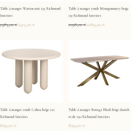
Table à manger Watson noir 235 Richmond
Table à manger ronde Montgommery beige
Interiors
130 Richmond Interiors
2583,00
€
2415,00
€
1098,00
€
1089,00
€
Table à manger ronde Calma beige 120
Table à manger Bottega Blush beige danish
Richmond Interiors
ovale 190 Richmond Interiors
899,00
€
899,00
€