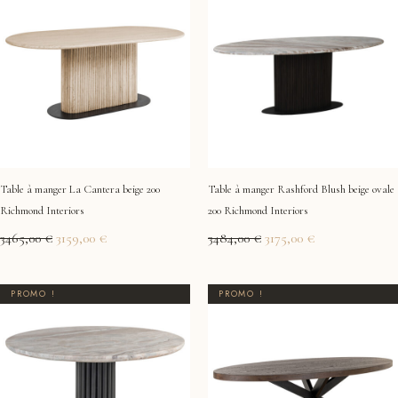
initial
actuel
initial
actuel
était :
est :
était :
est :
3465,00 €.
3159,00 €.
3484,00 €.
3175,00 €.
Table à manger La Cantera beige 200
Table à manger Rashford Blush beige ovale
Richmond Interiors
200 Richmond Interiors
3465,00
€
3159,00
€
3484,00
€
3175,00
€
Le
Le
Le
Le
PROMO !
PROMO !
prix
prix
prix
prix
initial
actuel
initial
actuel
était :
est :
était :
est :
1178,00 €.
1155,00 €.
2583,00 €.
2415,00 €.