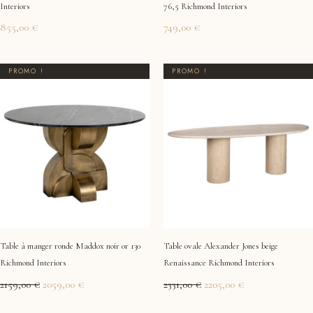
Interiors
76,5 Richmond Interiors
855,00
€
749,00
€
Le
Le
Le
Le
PROMO !
PROMO !
prix
prix
prix
prix
initial
actuel
initial
actuel
était :
est :
était :
est :
2159,00 €.
2059,00 €.
2331,00 €.
2205,00 €.
Table à manger ronde Maddox noir or 130
Table ovale Alexander Jones beige
Richmond Interiors
Renaissance Richmond Interiors
2159,00
€
2059,00
€
2331,00
€
2205,00
€