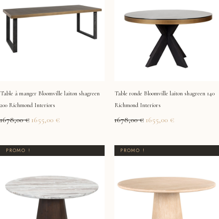
1678,00 €.
1655,00 €.
1678,00 €.
1655,00 €.
Table à manger Bloomville laiton shagreen
Table ronde Bloomville laiton shagreen 140
200 Richmond Interiors
Richmond Interiors
1678,00
€
1655,00
€
1678,00
€
1655,00
€
Le
Le
Le
Le
PROMO !
PROMO !
prix
prix
prix
prix
initial
actuel
initial
actuel
était :
est :
était :
est :
1468,00 €.
1379,00 €.
1556,00 €.
1555,00 €.