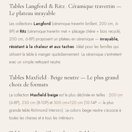
Tables Langford & Ritz · Céramique travertin —
Le plateau inrayable
Les collections
Langford
(céramique travertin brillant, 200 cm, 6-
8P) et
Ritz
(céramique travertin mat + placage chêne + bois recyclé,
200 cm, 6-8P) proposent un plateau en céramique —
inrayable,
résistant à la chaleur et aux taches
. Idéal pour les familles qui
utilisent la table à manger quotidiennement. La céramique s’entretient
avec un simple nettoyant neutre.
Tables Maxfield · Beige neutre — Le plus grand
choix de formats
La collection
Maxfield beige
est la plus déclinée en tailles :
200 cm
(6-8P),
230 cm
(8-10P) et
300 cm×120 cm
(10-14P — la plus
grande table Richmond Interiors). Le coloris beige neutre s’associe à
toutes les chaises et à tous les intérieurs.