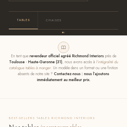
TABLES
CHAISES
En tant que
revendeur officiel agréé Richmond Interiors
près de
Toulouse · Haute-Garonne (31)
, nous avons accès à
l’intégralité du
catalogue tables à manger
. Un modèle dans un format ou une finition
absents de notre site ?
Contactez-nous : nous l’ajoutons
immédiatement au meilleur prix.
BEST-SELLERS TABLES RICHMOND INTERIORS
Nos tables
incontournables