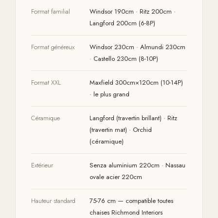
Format familial
Windsor 190cm · Ritz 200cm ·
Langford 200cm (6-8P)
Format généreux
Windsor 230cm · Almundi 230cm
· Castello 230cm (8-10P)
Format XXL
Maxfield 300cm×120cm (10-14P)
· le plus grand
Céramique
Langford (travertin brillant) · Ritz
(travertin mat) · Orchid
(céramique)
Extérieur
Senza aluminium 220cm · Nassau
ovale acier 220cm
Hauteur standard
75-76 cm — compatible toutes
chaises Richmond Interiors