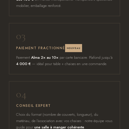
mobilier, emballage renforcé.
03
PAIEMENT FRACTIONNÉ
NOUVEAU
Paiement
Alma 2× au 10×
par carte bancaire. Plafond jusqu’à
4 000 €
— idéal pour table + chaises en une commande.
04
CONSEIL EXPERT
Choix du format (nombre de couverts, longueur), du
matériau, de l’association avec vos chaises : notre équipe vous
guide pour
une salle à manger cohérente
.