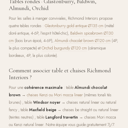
Tables rondes · Glastonburry, Baldwin,
Almundi, Orchid
Pour les salles à manger conviviales, Richmond Interiors propose
quatre tables rondes :
Glastonburry gold antique Ø135 cm
(métal
doré antique, 4-6P, l’esprit hôtel-chic),
Baldwin spicebrown Ø130
cm
(bois brun épicé, 4-6P),
Almundi chocolat brown Ø120 cm
(4P,
la plus compacte) et
Orchid burgundy Ø120 cm
(céramique
bordeaux, 4P, la plus colorée).
Comment associer table et chaises Richmond
Interiors ?
Pour une
cohérence maximale
: table
Almundi chocolat
brown
→
chaises Kenzi ou Mori mocca linear
(mêmes tonali tés
brunes) ; table
Windsor noyer
→ chaises natural linear ou natural
fancy ; table
Maxfield beige
→ chaises be straight ou natural linear
(teintes neutres) ; table
Langford travertin
→ chaises Mori mocca
ou Kenzi natural linear. Notre équipe vous guide gratuitement 7j/7.