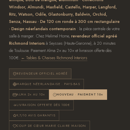
Windsor, Almundi, Maxfield, Castello, Harper, Langford,
Ritz, Watson, Odile, Glastonburry, Baldwin, Orchid,
Senza, Nassau · De 120 cm ronde à 300 cm rectangulaire
· Design néerlandais contemporain
: la pièce centrale de votre
salle à manger. Chez Melimel Home,
revendeur officiel agréé
Richmond Interiors
à Seysses (Haute-Garonne), à 20 minutes
de Toulouse. Paiement Alma 2× au 10× et livraison offerte dès
100€.
← Tables & Chaises Richmond Interiors
REVENDEUR OFFICIEL AGRÉÉ
MARQUE NÉERLANDAISE · PAYS-BAS
ALMA 2× AU 10×
NOUVEAU · PAIEMENT 10×
LIVRAISON OFFERTE DÈS 100€
9,7/10 AVIS GARANTIS
COUP DE CŒUR MARIE CLAIRE MAISON