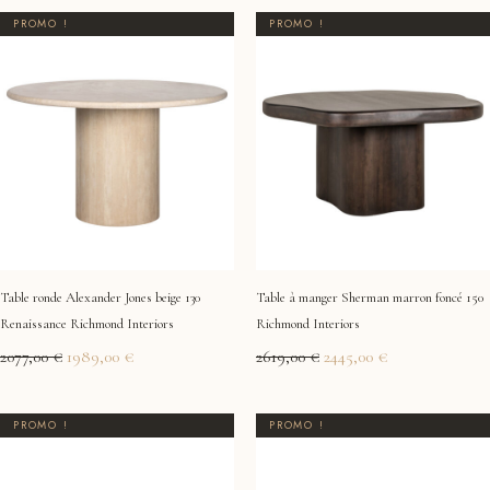
Le
Le
Le
Le
PROMO !
PROMO !
prix
prix
prix
prix
initial
actuel
initial
actuel
était :
est :
était :
est :
2077,00 €.
1989,00 €.
2619,00 €.
2445,00 €.
Table ronde Alexander Jones beige 130
Table à manger Sherman marron foncé 150
Renaissance Richmond Interiors
Richmond Interiors
2077,00
€
1989,00
€
2619,00
€
2445,00
€
Le
Le
Le
Le
PROMO !
PROMO !
prix
prix
prix
prix
initial
actuel
initial
actuel
était :
est :
était :
est :