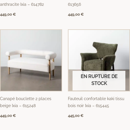
anthracite Ixia – 614782
613656
449,00
€
449,00
€
EN RUPTURE DE
STOCK
Canapé bouclette 2 places
Fauteuil confortable kaki tissu
beige Ixia – 615248
bois noir Ixia – 615445
449,00
€
445,00
€