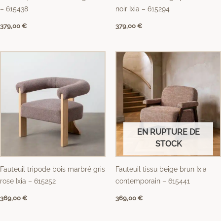
– 615438
noir Ixia – 615294
379,00
€
379,00
€
EN RUPTURE DE
STOCK
Fauteuil tripode bois marbré gris
Fauteuil tissu beige brun Ixia
rose Ixia – 615252
contemporain – 615441
369,00
€
369,00
€