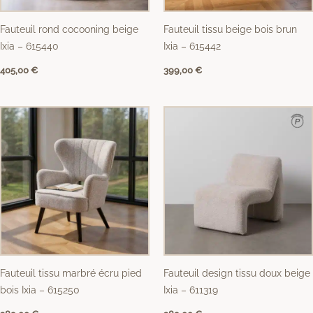
Fauteuil rond cocooning beige
Fauteuil tissu beige bois brun
Ixia – 615440
Ixia – 615442
405,00
€
399,00
€
Fauteuil tissu marbré écru pied
Fauteuil design tissu doux beige
bois Ixia – 615250
Ixia – 611319