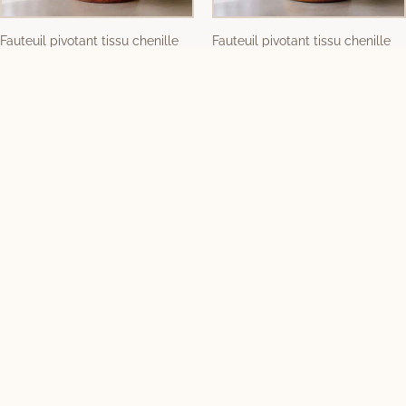
Fauteuil pivotant tissu chenille
Fauteuil pivotant tissu chenille
tuile Ixia – 615431
ocre Ixia – 615430
325,00
€
325,00
€
Fauteuil contemporain bouclette
Fauteuil bouclette beige bois
blanc noir Ixia – 615249
Ixia – 615247