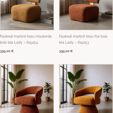
Fauteuil marbré tissu moutarde
Fauteuil marbré tissu fox bois
bois Ixia Lady – 615254
Ixia Lady – 615253
339,00
€
339,00
€