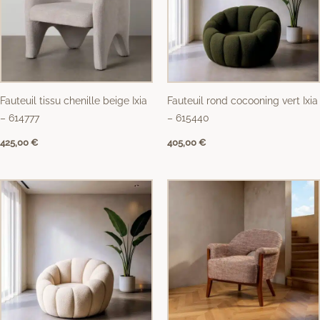
Fauteuil tissu chenille beige Ixia
Fauteuil rond cocooning vert Ixia
– 614777
– 615440
425,00
€
405,00
€