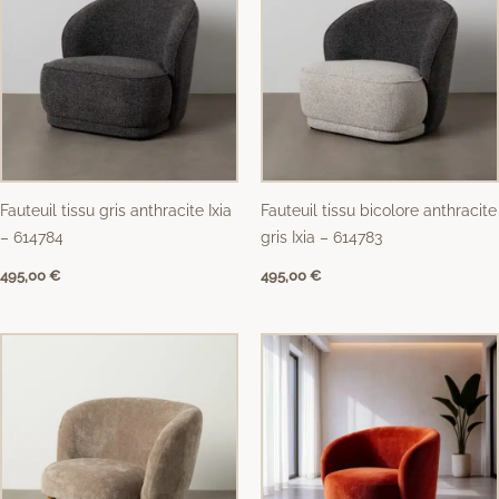
Fauteuil tissu gris anthracite Ixia
Fauteuil tissu bicolore anthracite
– 614784
gris Ixia – 614783
495,00
€
495,00
€