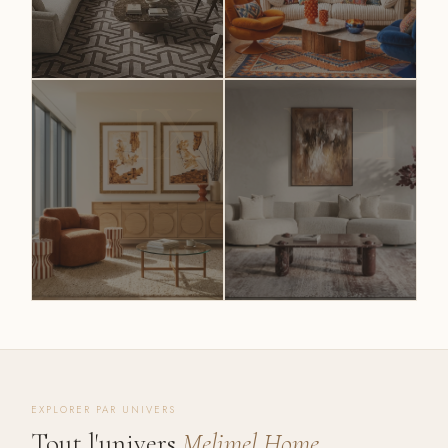
IX
VH
PAYS-BAS · GLAMOUR
FRANCE · DESIGN COLORÉ ·
CONTEMPORAIN
FAUTEUILS MEMENTO
Richmond
Athezza
Interiors
DÉCOUVRIR →
DÉCOUVRIR →
ESPAGNE · DESIGN
ESPAGNE · LUXE
MÉDITERRANÉEN
CONTEMPORAIN
Ixia
Vical Home
EXPLORER PAR UNIVERS
DÉCOUVRIR →
DÉCOUVRIR →
Tout l'univers
Melimel Home