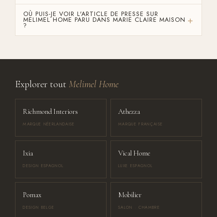
OÙ PUIS-JE VOIR L'ARTICLE DE PRESSE SUR
MELIMEL HOME PARU DANS MARIE CLAIRE MAISON
?
Explorer tout
Melimel Home
Richmond Interiors
Athezza
MARQUE NÉERLANDAISE
MARQUE FRANÇAISE
Ixia
Vical Home
DESIGN ESPAGNOL
LUXE ESPAGNOL
Pomax
Mobilier
DESIGN BELGE
SALON · CHAMBRE