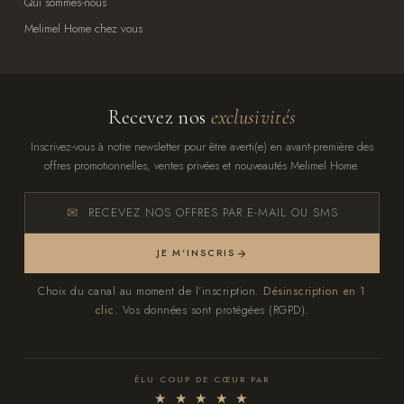
Qui sommes-nous
Melimel Home chez vous
Recevez nos
exclusivités
Inscrivez-vous à notre newsletter pour être averti(e) en avant-première des
offres promotionnelles, ventes privées et nouveautés Melimel Home.
RECEVEZ NOS OFFRES PAR E-MAIL OU SMS
JE M'INSCRIS
Choix du canal au moment de l'inscription.
Désinscription en 1
clic.
Vos données sont protégées (RGPD).
ÉLU COUP DE CŒUR PAR
★ ★ ★ ★ ★