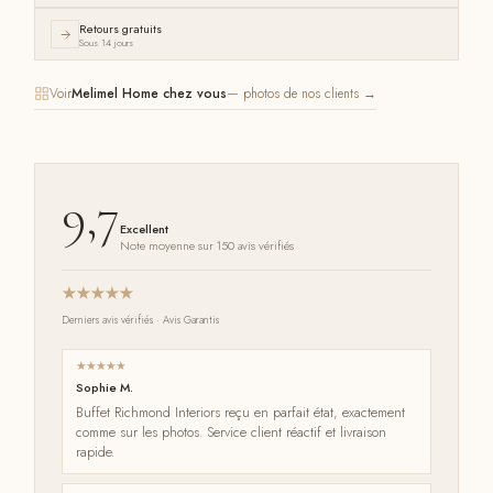
Retours gratuits
Sous 14 jours
Voir
Melimel Home chez vous
— photos de nos clients →
9,7
Excellent
Note moyenne sur 150 avis vérifiés
Derniers avis vérifiés · Avis Garantis
Sophie M.
Buffet Richmond Interiors reçu en parfait état, exactement
comme sur les photos. Service client réactif et livraison
rapide.