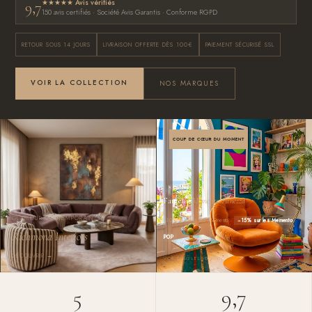
★★★★★ Avis vérifiés
9,7
150 avis certifiés · Société Avis Garantis · Conforme RGPD
RETOUR SOUS 14 JOURS
LIVRAISON OFFERTE DÈS 100€
PAIEMENT SÉCURISÉ SSL
VOIR LA COLLECTION
NOS MARQUES
COUP DE CŒUR DU MOMENT
Fauteuil
Memento Athezza
GLAMOUR CONTEMPORAIN
−10% sur tous les Memento ·
−15% sur les Memento
Richmond Interiors
POP
DÉCOUVRIR →
VOIR TOUS LES MEMENTO →
5
9,7