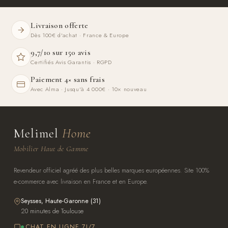
Livraison offerte
Dès 100€ d'achat · France & Europe
9,7/10 sur 150 avis
Certifiés Avis Garantis · RGPD
Paiement 4× sans frais
Avec Alma · Jusqu'à 4 000€ · 10× nouveau
Melimel
Home
Mobilier Haut de Gamme
Revendeur officiel agréé des plus belles marques européennes. Site 100%
e-commerce avec livraison en France et en Europe.
Seysses, Haute-Garonne (31)
20 minutes de Toulouse
CHAT EN LIGNE 7J/7