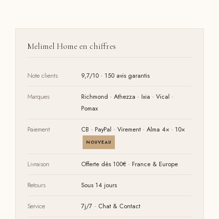
Melimel Home en chiffres
Note clients
9,7/10 · 150 avis garantis
Marques
Richmond · Athezza · Ixia · Vical ·
Pomax
Paiement
CB · PayPal · Virement · Alma 4× · 10×
NOUVEAU
Livraison
Offerte dès 100€ · France & Europe
Retours
Sous 14 jours
Service
7j/7 · Chat & Contact