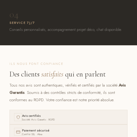
04
SERVICE 7J/7
Conseils personnalisés, accompagnement projet déco, chat disponible.
ILS NOUS FONT CONFIANCE
Des clients
satisfaits
qui en parlent
Tous nos avis sont authentiques, vérifiés et certifiés par la société
Avis
Garantis
. Soumis à des contrôles stricts de conformité, ils sont
conformes au RGPD. Votre confiance est notre priorité absolue.
Avis certifiés
Société Avis Garantis · RGPD
Paiement sécurisé
Certifié SSL · Alma