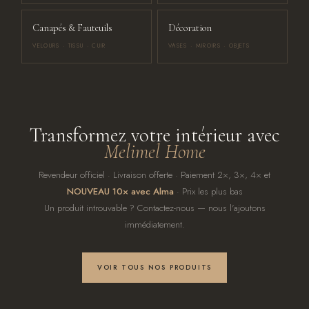
Canapés & Fauteuils
Décoration
VELOURS · TISSU · CUIR
VASES · MIROIRS · OBJETS
Transformez votre intérieur avec
Melimel Home
Revendeur officiel · Livraison offerte · Paiement 2×, 3×, 4× et
NOUVEAU 10× avec Alma
· Prix les plus bas
Un produit introuvable ? Contactez-nous — nous l'ajoutons
immédiatement.
VOIR TOUS NOS PRODUITS