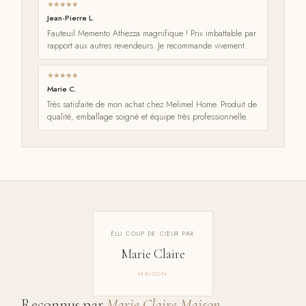
Jean-Pierre L.
Fauteuil Memento Athezza magnifique ! Prix imbattable par
rapport aux autres revendeurs. Je recommande vivement.
Marie C.
Très satisfaite de mon achat chez Melimel Home. Produit de
qualité, emballage soigné et équipe très professionnelle.
ÉLU COUP DE CŒUR PAR
Marie Claire
MAISON
Reconnus par
Marie Claire Maison