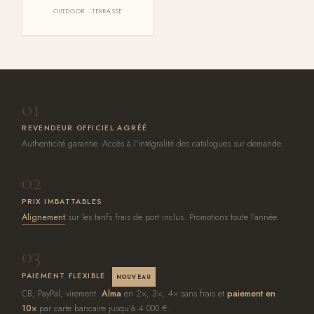
OUTDOOR · TERRASSE
01
REVENDEUR OFFICIEL AGRÉÉ
Authenticité garantie. Accès à l'intégralité des catalogues sur demande.
02
PRIX IMBATTABLES
Alignement
sur les tarifs frais de port inclus. Promotions toute l'année.
03
PAIEMENT FLEXIBLE
NOUVEAU
CB, PayPal, virement.
Alma
en 2×, 3×, 4× sans frais et
paiement en
10×
par carte bancaire jusqu'à 4 000 €.