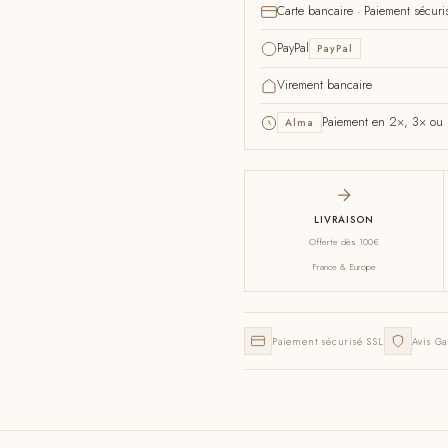
Carte bancaire · Paiement sécuri
PayPal
PayPal
Virement bancaire
Paiement en 2×, 3× ou 4
Alma
LIVRAISON
Offerte dès 100€
France & Europe
Paiement sécurisé SSL
Avis Ga