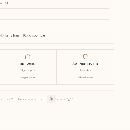
sé SSL
× sans frais · 10× disponible
RETOURS
AUTHENTICITÉ
14 jours pour
Revendeur
changer d'avis
officiel agréé
rantis · Voir tous nos avis clients
Service 7j/7