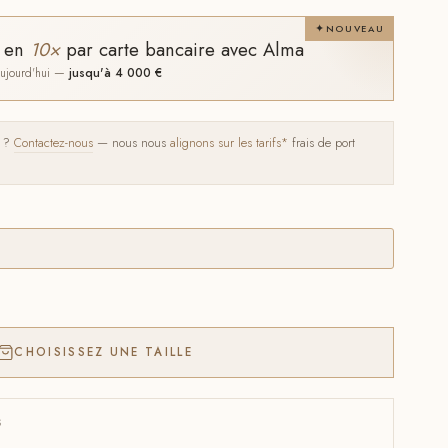
NOUVEAU
t en
10×
par carte bancaire avec Alma
 aujourd'hui —
jusqu'à 4 000 €
s ?
Contactez-nous
— nous nous
alignons sur les tarifs*
frais de port
CHOISISSEZ UNE TAILLE
S