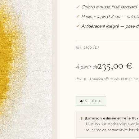
✓
Coloris mousse tissé jacquard 
✓
Hauteur tapis 0,3 cm — entretie
✓
Antidérapant intégré — pose di
Réf. 2100-LDP
235,00
€
À partir de
Prix TTC · Livraison offerte dès 100€ en Fr
EN STOCK
Livraison estimée entre le 
Livraison sur rendez-vous avec l
souhaitée en commentaire lors 