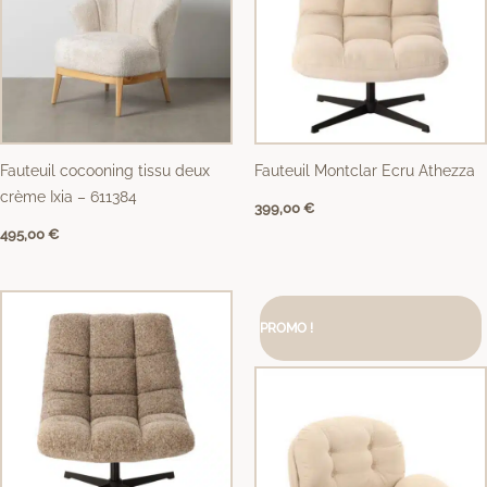
Fauteuil cocooning tissu deux
Fauteuil Montclar Ecru Athezza
crème Ixia – 611384
399,00
€
495,00
€
Le
Le
prix
prix
PROMO !
initial
actuel
était :
est :
579,00 €.
521,10 €.