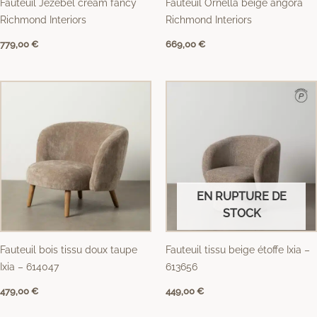
Fauteuil Jezebel cream fancy
Fauteuil Ornella beige angora
Richmond Interiors
Richmond Interiors
779,00
€
669,00
€
EN RUPTURE DE
STOCK
Fauteuil bois tissu doux taupe
Fauteuil tissu beige étoffe Ixia –
Ixia – 614047
613656
479,00
€
449,00
€