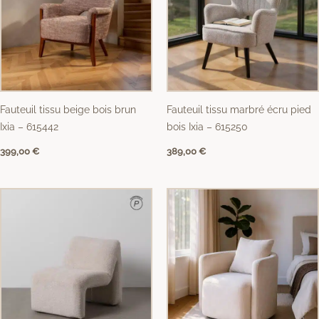
Fauteuil tissu beige bois brun
Fauteuil tissu marbré écru pied
Ixia – 615442
bois Ixia – 615250
399,00
€
389,00
€