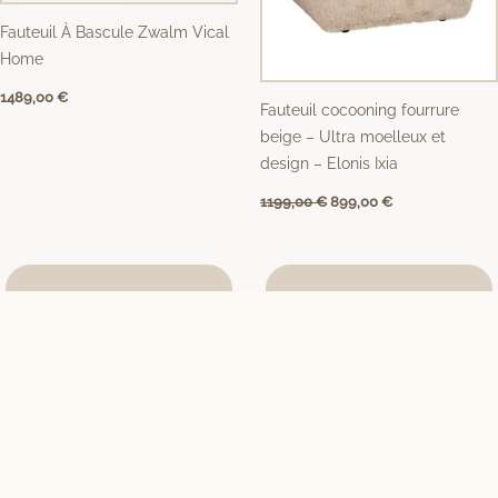
Fauteuil À Bascule Zwalm Vical
Home
1489,00
€
Fauteuil cocooning fourrure
beige – Ultra moelleux et
design – Elonis Ixia
1199,00
€
899,00
€
Le
Le
Le
Le
prix
prix
prix
prix
PROMO !
PROMO !
initial
actuel
initial
actuel
était :
est :
était :
est :
639,00 €.
539,00 €.
759,00 €.
649,00 €.