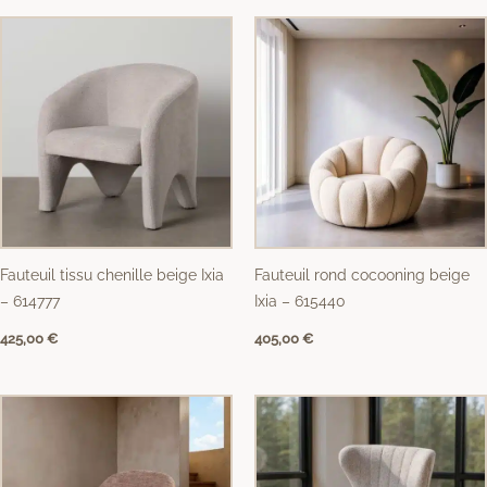
Fauteuil tissu chenille beige Ixia
Fauteuil rond cocooning beige
– 614777
Ixia – 615440
425,00
€
405,00
€