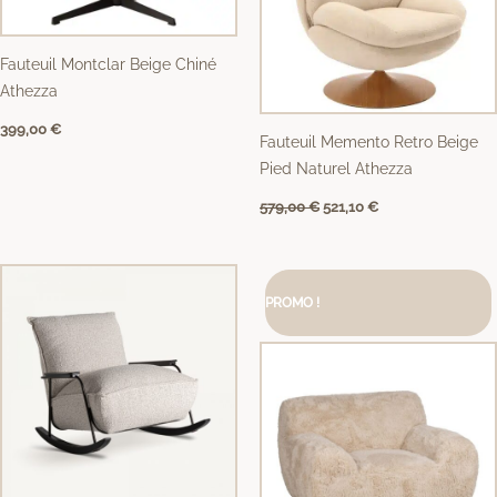
Fauteuil Montclar Beige Chiné
Athezza
399,00
€
Fauteuil Memento Retro Beige
Pied Naturel Athezza
579,00
€
521,10
€
Le
Le
prix
prix
PROMO !
initial
actuel
était :
est :
1199,00 €.
899,00 €.