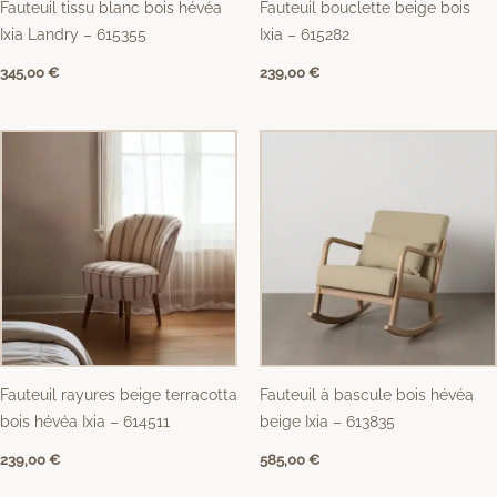
Fauteuil tissu blanc bois hévéa
Fauteuil bouclette beige bois
Ixia Landry – 615355
Ixia – 615282
345,00
€
239,00
€
Fauteuil rayures beige terracotta
Fauteuil à bascule bois hévéa
bois hévéa Ixia – 614511
beige Ixia – 613835
239,00
€
585,00
€