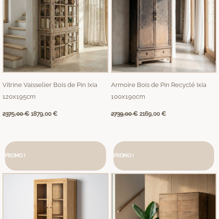
Vitrine Vaisselier Bois de Pin Ixia
Armoire Bois de Pin Recyclé Ixia
120x195cm
100x190cm
2375,00
€
1879,00
€
2739,00
€
2169,00
€
Le
Le
Le
Le
prix
prix
prix
prix
PROMO !
initial
actuel
PROMO !
initial
actuel
était :
est :
était :
est :
939,00 €.
745,00 €.
1489,00 €.
1179,00 €.