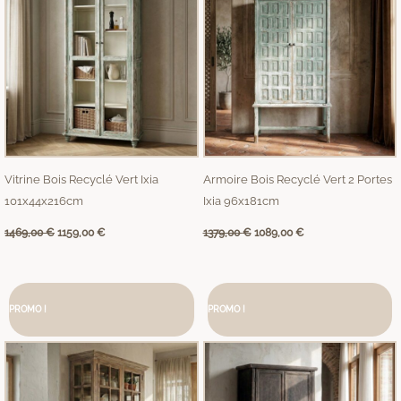
Vitrine Bois Recyclé Vert Ixia
Armoire Bois Recyclé Vert 2 Portes
101x44x216cm
Ixia 96x181cm
1469,00
€
1159,00
€
1379,00
€
1089,00
€
Le
Le
Le
Le
prix
prix
prix
prix
PROMO !
initial
actuel
PROMO !
initial
actuel
était :
est :
était :
est :
2375,00 €.
1879,00 €.
2739,00 €.
2169,00 €.