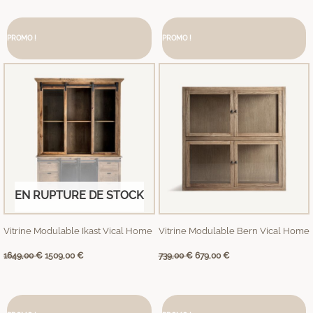
Le
Le
Le
Le
prix
prix
prix
prix
PROMO !
initial
actuel
PROMO !
initial
actuel
était :
est :
était :
est :
1649,00 €.
1509,00 €.
739,00 €.
679,00 €.
EN RUPTURE DE STOCK
Vitrine Modulable Ikast Vical Home
Vitrine Modulable Bern Vical Home
1649,00
€
1509,00
€
739,00
€
679,00
€
Le
Le
Le
Le
prix
prix
prix
prix