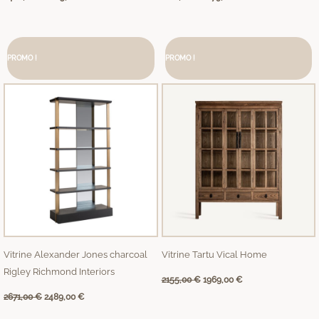
Le
Le
Le
Le
prix
prix
prix
prix
PROMO !
initial
actuel
PROMO !
initial
actuel
était :
est :
était :
est :
2671,00 €.
2489,00 €.
2155,00 €.
1969,00 €.
Vitrine Alexander Jones charcoal
Vitrine Tartu Vical Home
Rigley Richmond Interiors
2155,00
€
1969,00
€
2671,00
€
2489,00
€