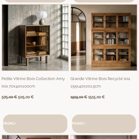
575,00 €.
505,00 €.
1919,00 €.
1515,00 €.
Petite Vitrine Bois Collection Amy
Grande Vitrine Bois Recyclé Ixia
Ixia 70x40x100cm
155x40x201.5cm
575,00
€
505,00
€
1919,00
€
1515,00
€
Le
Le
Le
Le
prix
prix
prix
prix
PROMO !
initial
actuel
PROMO !
initial
actuel
était :
est :
était :
est :
1439,00 €.
1139,00 €.
1375,00 €.
1089,00 €.