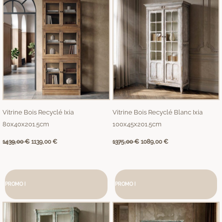
Vitrine Bois Recyclé Ixia
Vitrine Bois Recyclé Blanc Ixia
80x40x201.5cm
100x45x201.5cm
1439,00
€
1139,00
€
1375,00
€
1089,00
€
Le
Le
Le
Le
prix
prix
prix
prix
PROMO !
initial
actuel
PROMO !
initial
actuel
était :
est :
était :
est :
1469,00 €.
1159,00 €.
1379,00 €.
1089,00 €.