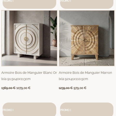
PROMO !
initial
actuel
PROMO !
initial
actuel
était :
est :
était :
est :
1369,00 €.
1079,00 €.
1239,00 €.
979,00 €.
Armoire Bois de Manguier Blanc Or
Armoire Bois de Manguier Marron
Ixia 91.5x40x113cm
Ixia 92x41x110.5cm
1369,00
€
1079,00
€
1239,00
€
979,00
€
Le
Le
Le
Le
prix
prix
prix
prix
PROMO !
initial
actuel
PROMO !
initial
actuel
était :
est :
était :
est :