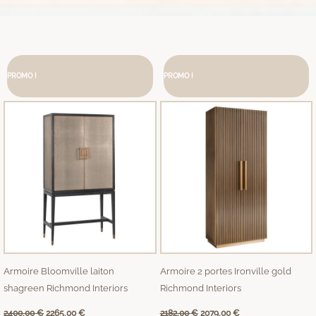
Le
Le
Le
Le
prix
prix
prix
prix
PROMO !
initial
actuel
PROMO !
initial
actuel
était :
est :
était :
est :
2400,00 €.
2265,00 €.
2182,00 €.
2079,00 €.
Armoire Bloomville laiton
Armoire 2 portes Ironville gold
shagreen Richmond Interiors
Richmond Interiors
2400,00
€
2265,00
€
2182,00
€
2079,00
€