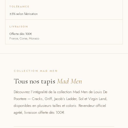
TOLÉRANCE
±5% selon fabrication
LIVRAISON
Offerte dès 100€
France, Corse, Monaco
COLLECTION MAD MEN
Tous nos tapis
Mad Men
Découvrez l'intégralité de la collection Mad Men de Louis De
Poortere — Cracks, Griff, Jacob's Ladder, Sol et Virgin Land,
disponibles en plusieurs tailles et coloris. Revendeur officiel
agréé, livraison offerte dès 100€.