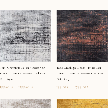
Plage
Plage
de
de
prix :
prix :
199,00 €
199,00 €
à
à
1799,00 €
1799,00 €
Tapis Graphique Design Vintage Noir
Tapis Graphique Design Vintage Noir
Blanc — Louis De Poortere Mad Men
Cuivré — Louis De Poortere Mad Men
Griff 8926
Griff 8925
199,00
€
–
1799,00
€
199,00
€
–
1799,00
€
Plage
Plage
de
de