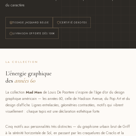
du caractère.
TISSAGE JACQUARD BELGE
CERTIFIÉ OEKO-TEX
LIVRAISON OFFERTE DÈS 100€
LA COLLECTION
L'énergie graphique
des
années 60
La collection
Mad Men
de Louis De Poortere s'inspire de l'âge d'or du design
graphique américain — les années 60, celle de Madison Avenue, du Pop Art et du
design d'affiche. Lignes entrelacées, géométries contrastées, motifs qui vibrent
visuellement : chaque tapis est une déclaration esthétique forte.
Cinq motifs aux personnalités très distinctes — du graphisme urbain brut de Griff
à la sérénité horizontale de Sol, en passant par les craquelures de Cracks et la