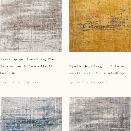
prix :
prix :
199,00 €
199,00 €
à
à
1799,00 €
1799,00 €
Tapis Graphique Design Vintage Blanc
Taupe — Louis De Poortere Mad Men
Tapis Graphique Design Or Ambre —
Griff 8785
Louis De Poortere Mad Men Griff 8550
199,00
€
–
1799,00
€
199,00
€
–
1799,00
€
Plage
Plage
de
de
prix :
prix :
199,00 €
199,00 €
à
à
1799,00 €
1799,00 €