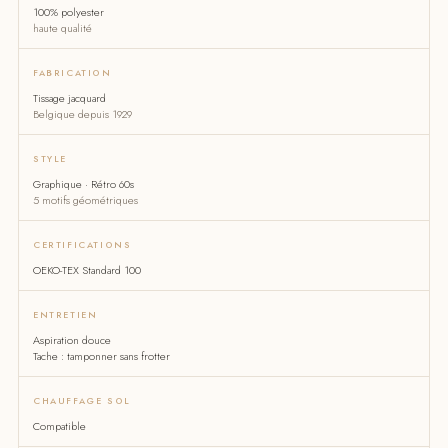
100% polyester
haute qualité
FABRICATION
Tissage jacquard
Belgique depuis 1929
STYLE
Graphique · Rétro 60s
5 motifs géométriques
CERTIFICATIONS
OEKO-TEX Standard 100
ENTRETIEN
Aspiration douce
Tache : tamponner sans frotter
CHAUFFAGE SOL
Compatible