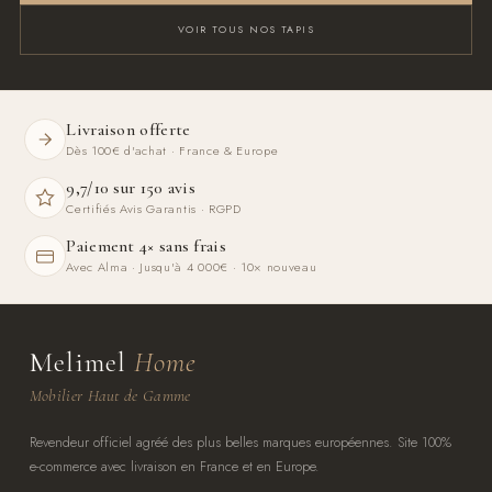
VOIR TOUS NOS TAPIS
Livraison offerte
Dès 100€ d'achat · France & Europe
9,7/10 sur 150 avis
Certifiés Avis Garantis · RGPD
Paiement 4× sans frais
Avec Alma · Jusqu'à 4 000€ · 10× nouveau
Melimel
Home
Mobilier Haut de Gamme
Revendeur officiel agréé des plus belles marques européennes. Site 100%
e-commerce avec livraison en France et en Europe.