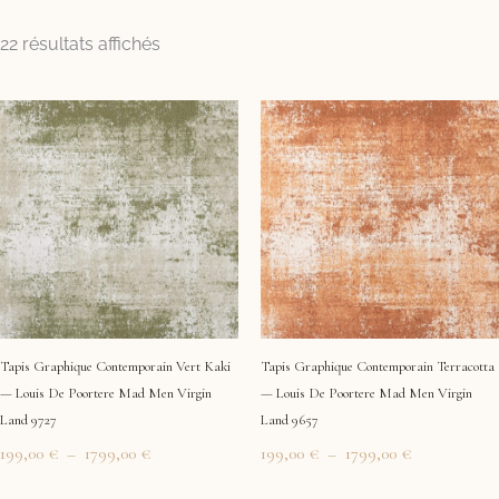
Trié
22 résultats affichés
par
prix
Plage
Plage
croissant
de
de
prix :
prix :
199,00 €
199,00 €
à
à
1799,00 €
1799,00 €
Tapis Graphique Contemporain Vert Kaki
Tapis Graphique Contemporain Terracotta
— Louis De Poortere Mad Men Virgin
— Louis De Poortere Mad Men Virgin
Land 9727
Land 9657
199,00
€
–
1799,00
€
199,00
€
–
1799,00
€