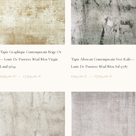
199,00 €
199,00 €
à
à
1799,00 €
1799,00 €
Tapis Graphique Contemporain Beige Or
— Louis De Poortere Mad Men Virgin
Tapis Abstrait Contemporain Vert Kaki —
Land 9654
Louis De Poortere Mad Men Sol 9787
199,00
€
–
1799,00
€
199,00
€
–
1799,00
€
Plage
Plage
de
de
prix :
prix :
199,00 €
199,00 €
à
à
1799,00 €
1799,00 €