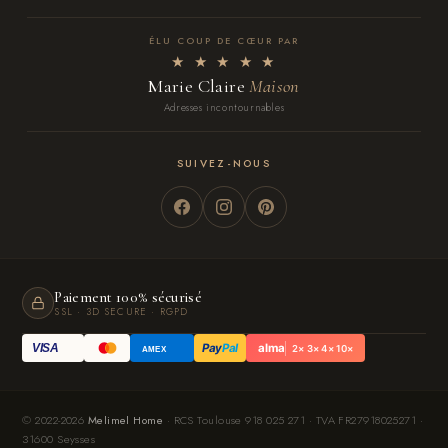
ÉLU COUP DE CŒUR PAR
★ ★ ★ ★ ★
Marie Claire
Maison
Adresses incontournables
SUIVEZ-NOUS
Paiement 100% sécurisé
SSL · 3D SECURE · RGPD
Pay
Pal
alma
VISA
2× 3× 4× 10×
AMEX
© 2022-2026
Melimel Home
· RCS Toulouse 918 025 271 · TVA FR27918025271 ·
31600 Seysses