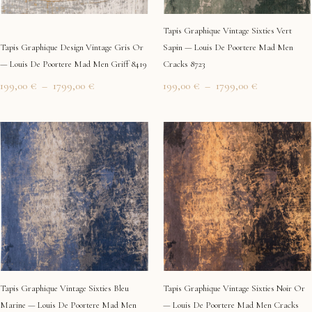
Tapis Graphique Vintage Sixties Vert
Tapis Graphique Design Vintage Gris Or
Sapin — Louis De Poortere Mad Men
— Louis De Poortere Mad Men Griff 8419
Cracks 8723
199,00
€
–
1799,00
€
199,00
€
–
1799,00
€
Plage
Plage
de
de
prix :
prix :
199,00 €
199,00 €
à
à
1799,00 €
1799,00 €
Tapis Graphique Vintage Sixties Bleu
Tapis Graphique Vintage Sixties Noir Or
Marine — Louis De Poortere Mad Men
— Louis De Poortere Mad Men Cracks