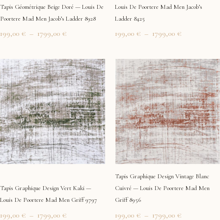
Tapis Géométrique Beige Doré — Louis De
Louis De Poortere Mad Men Jacob’s
Poortere Mad Men Jacob’s Ladder 8928
Ladder 8425
199,00
€
–
1799,00
€
199,00
€
–
1799,00
€
Plage
Plage
de
de
prix :
prix :
199,00 €
199,00 €
à
à
1799,00 €
1799,00 €
Tapis Graphique Design Vintage Blanc
Tapis Graphique Design Vert Kaki —
Cuivré — Louis De Poortere Mad Men
Louis De Poortere Mad Men Griff 9797
Griff 8956
199,00
€
–
1799,00
€
199,00
€
–
1799,00
€