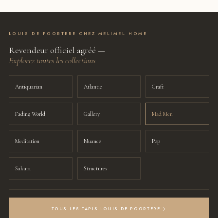
LOUIS DE POORTERE CHEZ MELIMEL HOME
Revendeur officiel agréé —
Explorez toutes les collections
Antiquarian
Atlantic
Craft
Fading World
Gallery
Mad Men
Meditation
Nuance
Pop
Sakura
Structures
TOUS LES TAPIS LOUIS DE POORTERE