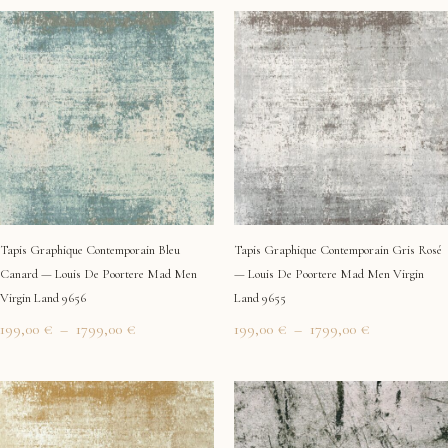
Plage
Plage
de
de
prix :
prix :
199,00 €
199,00 €
à
à
1799,00 €
1799,00 €
Tapis Graphique Contemporain Bleu
Tapis Graphique Contemporain Gris Rosé
Canard — Louis De Poortere Mad Men
— Louis De Poortere Mad Men Virgin
Virgin Land 9656
Land 9655
199,00
€
–
1799,00
€
199,00
€
–
1799,00
€
Plage
Plage
de
de
prix :
prix :