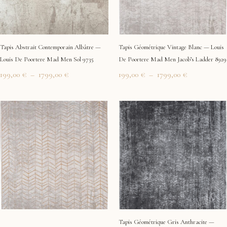
Tapis Abstrait Contemporain Albâtre —
Tapis Géométrique Vintage Blanc — Louis
Louis De Poortere Mad Men Sol 9735
De Poortere Mad Men Jacob’s Ladder 8929
199,00
€
–
1799,00
€
199,00
€
–
1799,00
€
Plage
Plage
de
de
prix :
prix :
199,00 €
199,00 €
à
à
1799,00 €
1799,00 €
Tapis Géométrique Gris Anthracite —