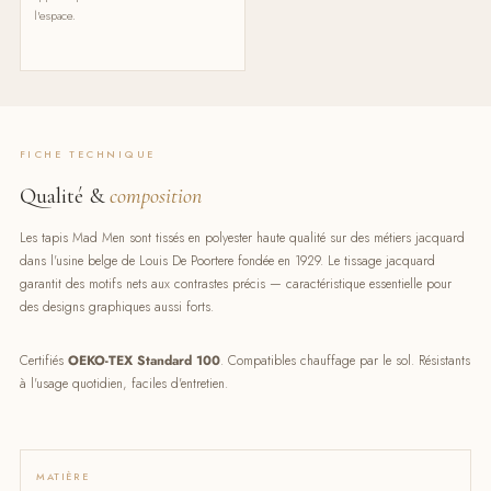
l'espace.
FICHE TECHNIQUE
Qualité &
composition
Les tapis Mad Men sont tissés en polyester haute qualité sur des métiers jacquard
dans l'usine belge de Louis De Poortere fondée en 1929. Le tissage jacquard
garantit des motifs nets aux contrastes précis — caractéristique essentielle pour
des designs graphiques aussi forts.
Certifiés
OEKO-TEX Standard 100
. Compatibles chauffage par le sol. Résistants
à l'usage quotidien, faciles d'entretien.
MATIÈRE