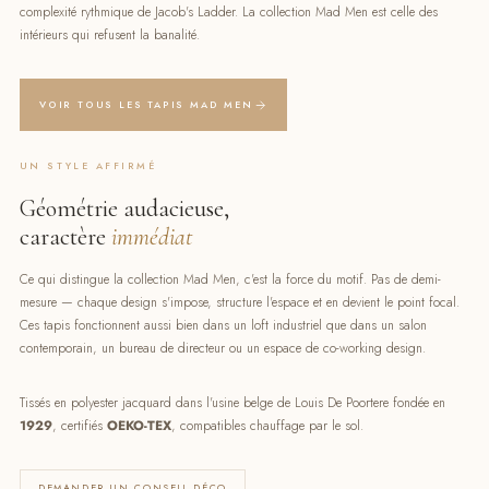
complexité rythmique de Jacob's Ladder. La collection Mad Men est celle des
intérieurs qui refusent la banalité.
VOIR TOUS LES TAPIS MAD MEN
UN STYLE AFFIRMÉ
Géométrie audacieuse,
caractère
immédiat
Ce qui distingue la collection Mad Men, c'est la force du motif. Pas de demi-
mesure — chaque design s'impose, structure l'espace et en devient le point focal.
Ces tapis fonctionnent aussi bien dans un loft industriel que dans un salon
contemporain, un bureau de directeur ou un espace de co-working design.
Tissés en polyester jacquard dans l'usine belge de Louis De Poortere fondée en
1929
, certifiés
OEKO-TEX
, compatibles chauffage par le sol.
DEMANDER UN CONSEIL DÉCO