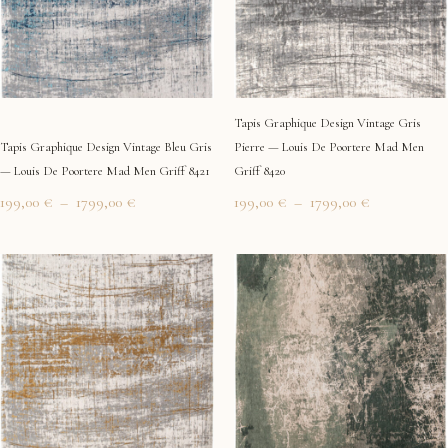
Tapis Graphique Design Vintage Gris
Tapis Graphique Design Vintage Bleu Gris
Pierre — Louis De Poortere Mad Men
— Louis De Poortere Mad Men Griff 8421
Griff 8420
199,00
€
–
1799,00
€
199,00
€
–
1799,00
€
Plage
Plage
de
de
prix :
prix :
199,00 €
199,00 €
à
à
1799,00 €
1799,00 €