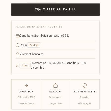
AJOUTER AU PANIER
MODES DE PAIEMENT ACCEPTÉS
Carte bancaire · Paiement sécurisé SSL
PayPal
PayPal
Virement bancaire
Paiement en 2×, 3× ou 4× sans frais · 10×
Alma
disponible
LIVRAISON
RETOURS
AUTHENTICITÉ
Offerte dès 100€
14 jours pour
Revendeur
France & Europe
changer d'avis
officiel agréé