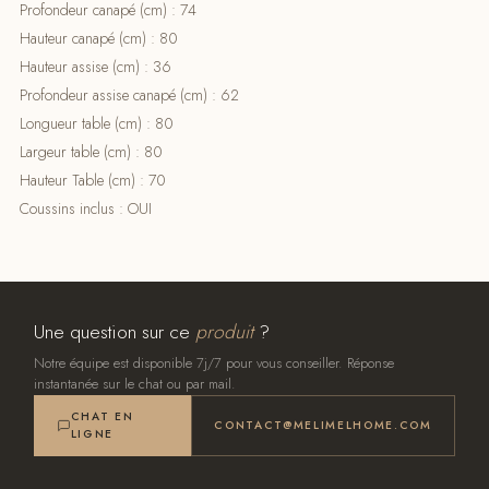
Profondeur canapé (cm) : 74
Hauteur canapé (cm) : 80
Hauteur assise (cm) : 36
Profondeur assise canapé (cm) : 62
Longueur table (cm) : 80
Largeur table (cm) : 80
Hauteur Table (cm) : 70
Coussins inclus : OUI
Une question sur ce
produit
?
Notre équipe est disponible 7j/7 pour vous conseiller. Réponse
instantanée sur le chat ou par mail.
CHAT EN
CONTACT@MELIMELHOME.COM
LIGNE