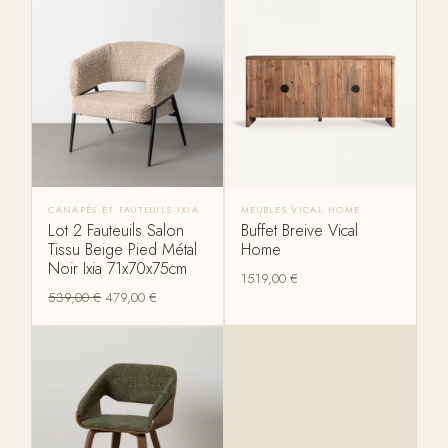
CANAPÉS ET FAUTEUILS IXIA
MEUBLES VICAL HOME
Lot 2 Fauteuils Salon
Buffet Breive Vical
Tissu Beige Pied Métal
Home
Noir Ixia 71x70x75cm
1519,00
€
539,00
€
479,00
€