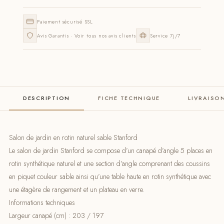
Paiement sécurisé SSL
Avis Garantis · Voir tous nos avis clients
Service 7j/7
DESCRIPTION
FICHE TECHNIQUE
LIVRAISO
Salon de jardin en rotin naturel sable Stanford
Le salon de jardin Stanford se compose d’un canapé d’angle 5 places en
rotin synthétique naturel et une section d’angle comprenant des coussins
en piquet couleur sable ainsi qu’une table haute en rotin synthétique avec
une étagère de rangement et un plateau en verre.
Informations techniques
Largeur canapé (cm) : 203 / 197