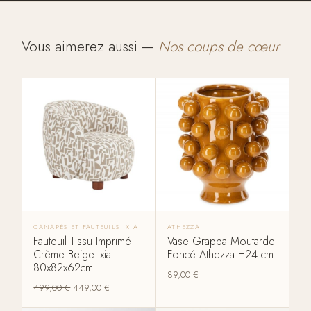
Vous aimerez aussi —
Nos coups de cœur
CANAPÉS ET FAUTEUILS IXIA
ATHEZZA
Fauteuil Tissu Imprimé
Vase Grappa Moutarde
Crème Beige Ixia
Foncé Athezza H24 cm
80x82x62cm
89,00
€
499,00
€
449,00
€