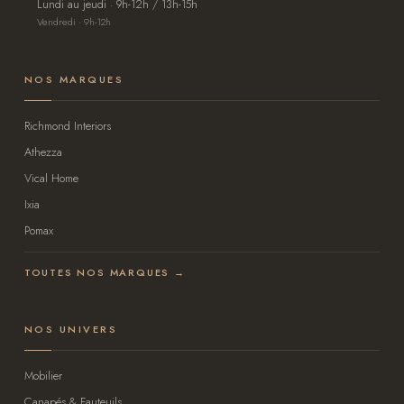
Lundi au jeudi · 9h-12h / 13h-15h
Vendredi · 9h-12h
NOS MARQUES
Richmond Interiors
Athezza
Vical Home
Ixia
Pomax
TOUTES NOS MARQUES →
NOS UNIVERS
Mobilier
Canapés & Fauteuils