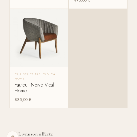
495,00
€
CHAISES ET TABLES VICAL
HOME
Fauteuil Neive Vical
Home
885,00
€
Livraison offerte