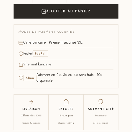
AJOUTER AU PANIER
MODES DE PAIEMENT ACCEPTÉS
Carte bancaire · Paiement sécurisé SSL
PayPal
PayPal
Virement bancaire
Paiement en 2×, 3× ou 4× sans frais · 10×
Alma
disponible
LIVRAISON
RETOURS
AUTHENTICITÉ
Offerte dès 100€
14 jours pour
Revendeur
France & Europe
changer d'avis
officiel agréé