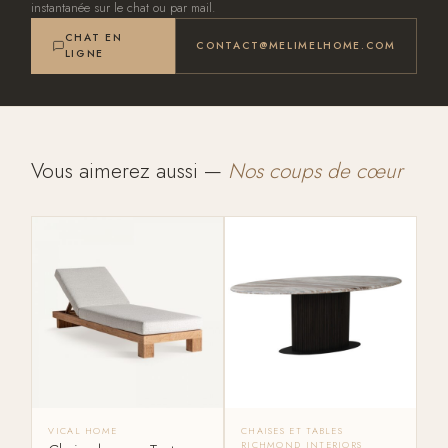
instantanée sur le chat ou par mail.
CHAT EN
CONTACT@MELIMELHOME.COM
LIGNE
Vous aimerez aussi —
Nos coups de cœur
VICAL HOME
CHAISES ET TABLES
RICHMOND INTERIORS