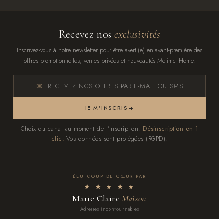
Recevez nos
exclusivités
Inscrivez-vous à notre newsletter pour être averti(e) en avant-première des
offres promotionnelles, ventes privées et nouveautés Melimel Home.
RECEVEZ NOS OFFRES PAR E-MAIL OU SMS
JE M'INSCRIS
Choix du canal au moment de l'inscription.
Désinscription en 1
clic.
Vos données sont protégées (RGPD).
ÉLU COUP DE CŒUR PAR
★ ★ ★ ★ ★
Marie Claire
Maison
Adresses incontournables