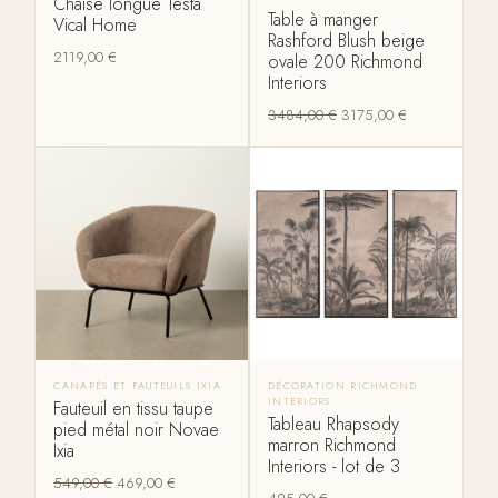
Chaise longue Testa
Table à manger
Vical Home
Rashford Blush beige
2119,00
€
ovale 200 Richmond
Interiors
3484,00
€
3175,00
€
CANAPÉS ET FAUTEUILS IXIA
DÉCORATION RICHMOND
INTERIORS
Fauteuil en tissu taupe
Tableau Rhapsody
pied métal noir Novae
marron Richmond
Ixia
Interiors - lot de 3
549,00
€
469,00
€