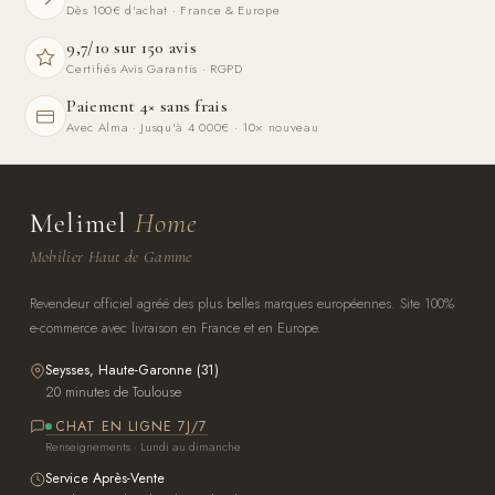
Dès 100€ d'achat · France & Europe
9,7/10 sur 150 avis
Certifiés Avis Garantis · RGPD
Paiement 4× sans frais
Avec Alma · Jusqu'à 4 000€ · 10× nouveau
Melimel
Home
Mobilier Haut de Gamme
Revendeur officiel agréé des plus belles marques européennes. Site 100%
e-commerce avec livraison en France et en Europe.
Seysses, Haute-Garonne (31)
20 minutes de Toulouse
CHAT EN LIGNE 7J/7
Renseignements · Lundi au dimanche
Service Après-Vente