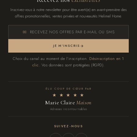
Inscrivez-vous à notre newsletter pour être averti(e) en avant-première des
offres promotionnelles, ventes privées et nouveautés Melimel Home.
RECEVEZ NOS OFFRES PAR E-MAIL OU SMS
JE M'INSCRIS
Choix du canal au moment de l'inscription.
Désinscription en 1
clic.
Vos données sont protégées (RGPD).
ÉLU COUP DE CŒUR PAR
★ ★ ★ ★ ★
Marie Claire
Maison
Adresses incontournables
SUIVEZ-NOUS