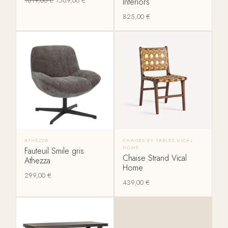
1819,00
€
1569,00
€
Interiors
825,00
€
ATHEZZA
CHAISES ET TABLES VICAL
HOME
Fauteuil Smile gris
Chaise Strand Vical
Athezza
Home
299,00
€
439,00
€