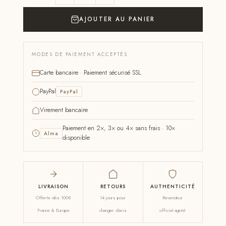
AJOUTER AU PANIER
MODES DE PAIEMENT ACCEPTÉS
Carte bancaire · Paiement sécurisé SSL
PayPal
PayPal
Virement bancaire
Paiement en 2×, 3× ou 4× sans frais · 10×
Alma
disponible
LIVRAISON
RETOURS
AUTHENTICITÉ
Offerte dès 100€
14 jours pour
Revendeur
France & Europe
changer d'avis
officiel agréé