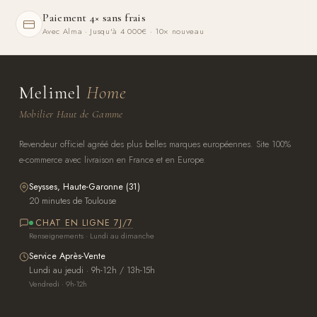
Paiement 4× sans frais
Avec Alma · Jusqu'à 4 000€ · 10× nouveau
Melimel
Home
Mobilier Haut de Gamme
Revendeur officiel agréé des plus belles marques européennes. Site 100%
e-commerce avec livraison en France et en Europe.
Seysses, Haute-Garonne (31)
20 minutes de Toulouse
CHAT EN LIGNE 7J/7
Renseignements · Lundi au dimanche
Service Après-Vente
Lundi au jeudi · 9h-12h / 13h-15h
Vendredi · 9h-12h