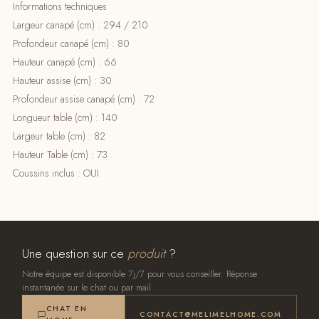
Informations techniques
Largeur canapé (cm) : 294 / 210
Profondeur canapé (cm) : 80
Hauteur canapé (cm) : 66
Hauteur assise (cm) : 30
Profondeur assise canapé (cm) : 72
Longueur table (cm) : 140
Largeur table (cm) : 82
Hauteur Table (cm) : 73
Coussins inclus : OUI
Une question sur ce
produit
?
Notre équipe est disponible 7j/7 pour vous conseiller. Réponse
instantanée sur le chat ou par mail.
CHAT EN
CONTACT@MELIMELHOME.COM