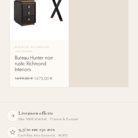
MEUBLES RICHMOND
INTERIORS
Bureau Hunter noir
rustic Richmond
Interiors
1699,00
€
1675,00
€
Livraison offerte
Dès 100€ d'achat · France & Europe
9,7/10 sur 150 avis
Certifiés Avis Garantis · RGPD