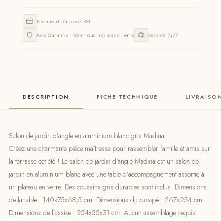
Paiement sécurisé SSL
Avis Garantis · Voir tous nos avis clients
Service 7j/7
DESCRIPTION
FICHE TECHNIQUE
LIVRAISO
Salon de jardin d’angle en aluminium blanc gris Madina
Créez une charmante pièce maîtresse pour rassembler famille et amis sur
la terrasse cet été ! Le salon de jardin d’angle Madina est un salon de
jardin en aluminium blanc avec une table d’accompagnement assortie à
un plateau en verre. Des coussins gris durables sont inclus. Dimensions
de la table : 140x75x68,5 cm. Dimensions du canapé : 267×254 cm.
Dimensions de l’assise : 254x55x31 cm. Aucun assemblage requis.