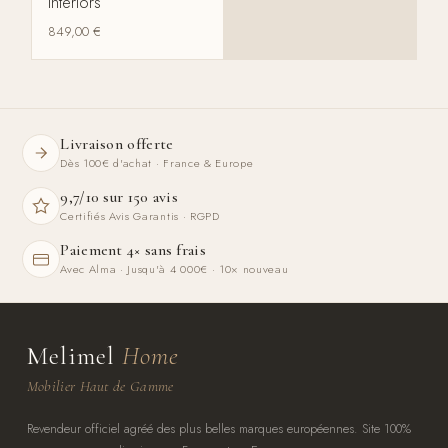
Interiors
849,00
€
Livraison offerte
Dès 100€ d'achat · France & Europe
9,7/10 sur 150 avis
Certifiés Avis Garantis · RGPD
Paiement 4× sans frais
Avec Alma · Jusqu'à 4 000€ · 10× nouveau
Melimel
Home
Mobilier Haut de Gamme
Revendeur officiel agréé des plus belles marques européennes. Site 100%