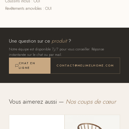
Coussins inclus : OUI
Revêtements amovibles : OUI
Une question sur ce
produit
?
Notre équipe est disponible 7j/7 pour vous conseiller. Réponse
instantanée sur le chat ou par mail.
CHAT EN
CONTACT@MELIMELHOME.COM
LIGNE
Vous aimerez aussi —
Nos coups de cœur