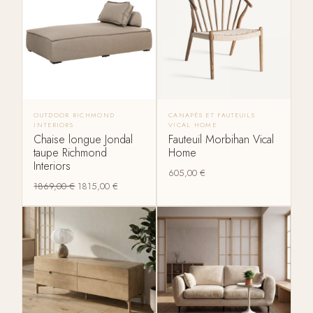
OUTDOOR RICHMOND
CANAPÉS ET FAUTEUILS
INTERIORS
VICAL HOME
Chaise longue Jondal
Fauteuil Morbihan Vical
taupe Richmond
Home
Interiors
605,00
€
1869,00
€
1815,00
€