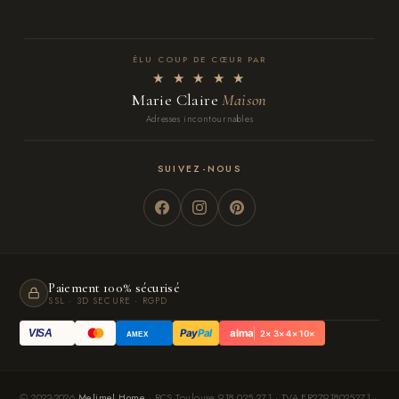
ÉLU COUP DE CŒUR PAR
★ ★ ★ ★ ★
Marie Claire
Maison
Adresses incontournables
SUIVEZ-NOUS
Paiement 100% sécurisé
SSL · 3D SECURE · RGPD
Pay
Pal
alma
VISA
2× 3× 4× 10×
AMEX
© 2022-2026
Melimel Home
· RCS Toulouse 918 025 271 · TVA FR27918025271 ·