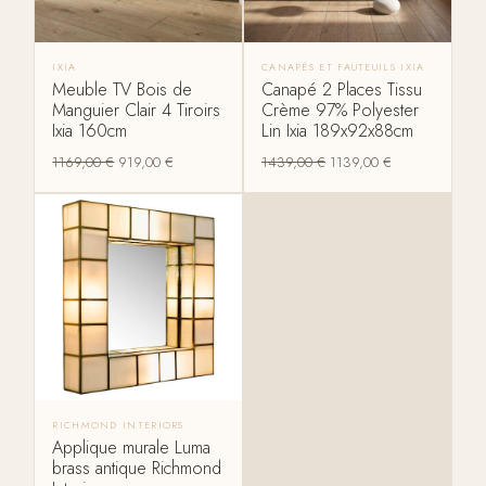
IXIA
CANAPÉS ET FAUTEUILS IXIA
Meuble TV Bois de
Canapé 2 Places Tissu
Manguier Clair 4 Tiroirs
Crème 97% Polyester
Ixia 160cm
Lin Ixia 189x92x88cm
1169,00
€
919,00
€
1439,00
€
1139,00
€
RICHMOND INTERIORS
Applique murale Luma
brass antique Richmond