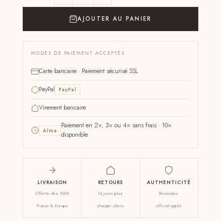
AJOUTER AU PANIER
MODES DE PAIEMENT ACCEPTÉS
Carte bancaire · Paiement sécurisé SSL
PayPal
PayPal
Virement bancaire
Paiement en 2×, 3× ou 4× sans frais · 10×
Alma
disponible
LIVRAISON
RETOURS
AUTHENTICITÉ
Offerte dès 100€
14 jours pour
Revendeur
France & Europe
changer d'avis
officiel agréé