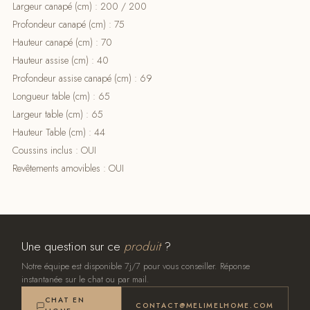
Largeur canapé (cm) : 200 / 200
Profondeur canapé (cm) : 75
Hauteur canapé (cm) : 70
Hauteur assise (cm) : 40
Profondeur assise canapé (cm) : 69
Longueur table (cm) : 65
Largeur table (cm) : 65
Hauteur Table (cm) : 44
Coussins inclus : OUI
Revêtements amovibles : OUI
Une question sur ce
produit
?
Notre équipe est disponible 7j/7 pour vous conseiller. Réponse
instantanée sur le chat ou par mail.
CHAT EN
CONTACT@MELIMELHOME.COM