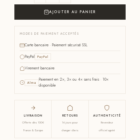
AJOUTER AU PANIER
MODES DE PAIEMENT ACCEPTÉS
Carte bancaire · Paiement sécurisé SSL
PayPal
PayPal
Virement bancaire
Paiement en 2×, 3× ou 4× sans frais · 10×
Alma
disponible
LIVRAISON
RETOURS
AUTHENTICITÉ
Offerte dès 100€
14 jours pour
Revendeur
France & Europe
changer d'avis
officiel agréé