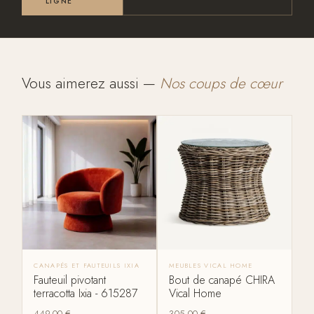
LIGNE
Vous aimerez aussi —
Nos coups de cœur
CANAPÉS ET FAUTEUILS IXIA
MEUBLES VICAL HOME
Fauteuil pivotant
Bout de canapé CHIRA
terracotta Ixia - 615287
Vical Home
449,00
€
305,00
€