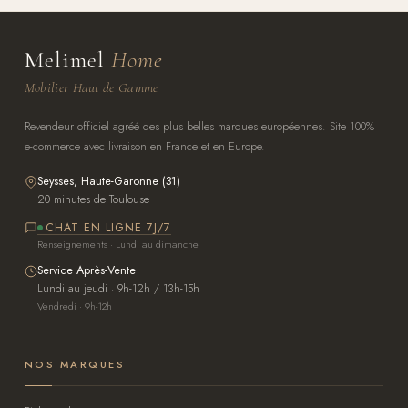
Melimel
Home
Mobilier Haut de Gamme
Revendeur officiel agréé des plus belles marques européennes. Site 100%
e-commerce avec livraison en France et en Europe.
Seysses, Haute-Garonne (31)
20 minutes de Toulouse
CHAT EN LIGNE 7J/7
Renseignements · Lundi au dimanche
Service Après-Vente
Lundi au jeudi · 9h-12h / 13h-15h
Vendredi · 9h-12h
NOS MARQUES