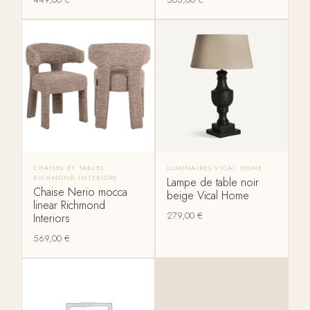
CHAISES ET TABLES
LUMINAIRES VICAL HOME
RICHMOND INTERIORS
Lampe de table noir
Chaise Nerio mocca
beige Vical Home
linear Richmond
279,00
€
Interiors
569,00
€