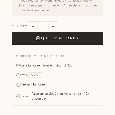
Vous avez vu moins cher ailleurs ?
Contactez-nous
—
nous nous
alignons sur les tarifs*
frais de port inclus des
sites basés en France.
−
+
QUANTITÉ
AJOUTER AU PANIER
MODES DE PAIEMENT ACCEPTÉS
Carte bancaire · Paiement sécurisé SSL
PayPal
PayPal
Virement bancaire
Paiement en 2×, 3× ou 4× sans frais · 10×
Alma
disponible