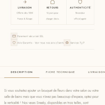
LIVRAISON
RETOURS
AUTHENTICITÉ
Offerte dès 100€
14 jours pour
Revendeur
France & Europe
changer d'avis
officiel agréé
Paiement sécurisé SSL
Avis Garantis · Voir tous nos avis clients
Service 7j/7
DESCRIPTION
FICHE TECHNIQUE
LIVRAISO
Si vous souhaitez ajouter un bouquet de fleurs dans votre salon ou votre
salle de bains mais que vous n’avez pas beaucoup d’espace, optez pour
la verticalité ! Nos vases Sneaky, disponibles en trois tailles, sont