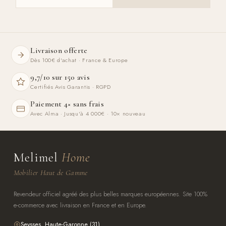
Livraison offerte
Dès 100€ d'achat · France & Europe
9,7/10 sur 150 avis
Certifiés Avis Garantis · RGPD
Paiement 4× sans frais
Avec Alma · Jusqu'à 4 000€ · 10× nouveau
Melimel
Home
Mobilier Haut de Gamme
Revendeur officiel agréé des plus belles marques européennes. Site 100%
e-commerce avec livraison en France et en Europe.
Seysses, Haute-Garonne (31)