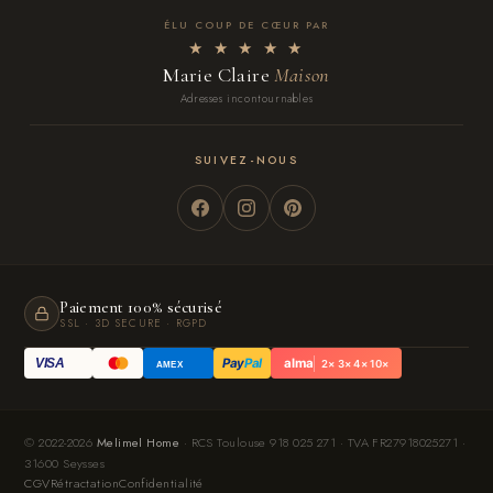
ÉLU COUP DE CŒUR PAR
★ ★ ★ ★ ★
Marie Claire
Maison
Adresses incontournables
SUIVEZ-NOUS
Paiement 100% sécurisé
SSL · 3D SECURE · RGPD
Pay
Pal
alma
VISA
2× 3× 4× 10×
AMEX
© 2022-2026
Melimel Home
· RCS Toulouse 918 025 271 · TVA FR27918025271 ·
31600 Seysses
CGV
Rétractation
Confidentialité