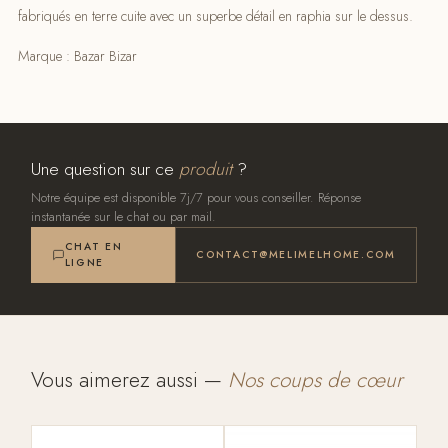
fabriqués en terre cuite avec un superbe détail en raphia sur le dessus.
Marque : Bazar Bizar
Une question sur ce
produit
?
Notre équipe est disponible 7j/7 pour vous conseiller. Réponse
instantanée sur le chat ou par mail.
CHAT EN
CONTACT@MELIMELHOME.COM
LIGNE
Vous aimerez aussi —
Nos coups de cœur