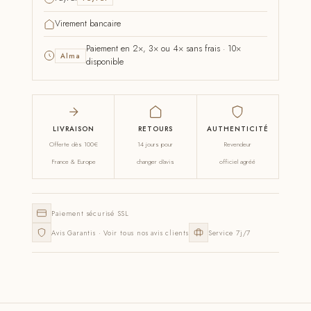
Virement bancaire
Paiement en 2×, 3× ou 4× sans frais · 10×
Alma
disponible
LIVRAISON
RETOURS
AUTHENTICITÉ
Offerte dès 100€
14 jours pour
Revendeur
France & Europe
changer d'avis
officiel agréé
Paiement sécurisé SSL
Avis Garantis · Voir tous nos avis clients
Service 7j/7