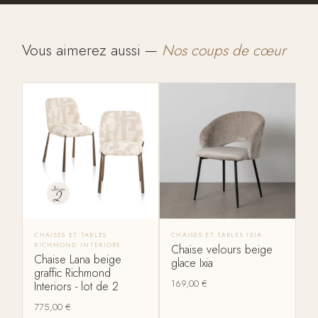
Vous aimerez aussi —
Nos coups de cœur
CHAISES ET TABLES
CHAISES ET TABLES IXIA
RICHMOND INTERIORS
Chaise velours beige
Chaise Lana beige
glace Ixia
graffic Richmond
169,00
€
Interiors - lot de 2
775,00
€