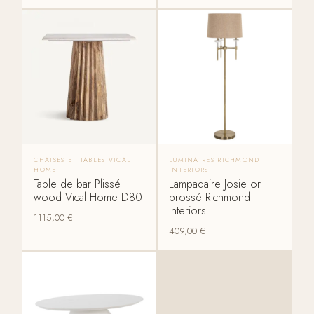
CHAISES ET TABLES VICAL
LUMINAIRES RICHMOND
HOME
INTERIORS
Table de bar Plissé
Lampadaire Josie or
wood Vical Home D80
brossé Richmond
Interiors
1115,00
€
409,00
€