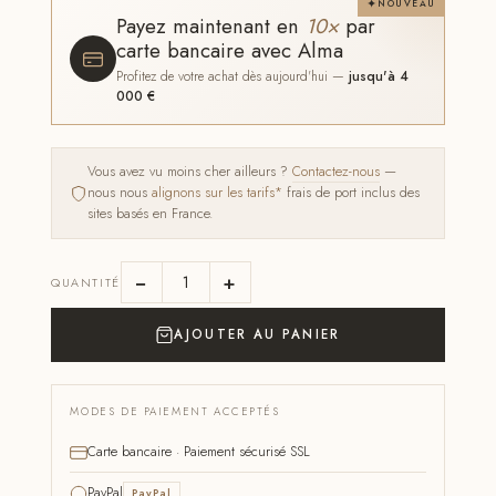
NOUVEAU
Payez maintenant en
10×
par
carte bancaire avec Alma
Profitez de votre achat dès aujourd'hui —
jusqu'à 4
000 €
Vous avez vu moins cher ailleurs ?
Contactez-nous
—
nous nous
alignons sur les tarifs*
frais de port inclus des
sites basés en France.
−
+
QUANTITÉ
AJOUTER AU PANIER
MODES DE PAIEMENT ACCEPTÉS
Carte bancaire · Paiement sécurisé SSL
PayPal
PayPal