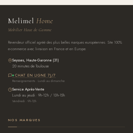
Melimel
Home
Mobilier Haut de Gamme
Revendeur officiel agréé des plus belles marques européennes. Site 100%
e-commerce avec livraison en France et en Europe.
Seysses, Haute-Garonne (31)
20 minutes de Toulouse
CHAT EN LIGNE 7J/7
Renseignements · Lundi au dimanche
Service Après-Vente
Lundi au jeudi · 9h-12h / 13h-15h
Vendredi · 9h-12h
NOS MARQUES