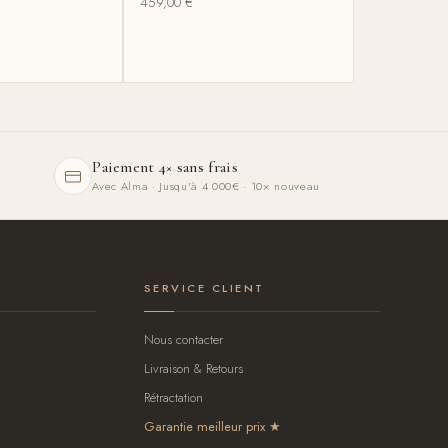
459,00
€
Paiement 4× sans frais
Avec Alma · Jusqu'à 4 000€ · 10× nouveau
SERVICE CLIENT
Nous contacter
Livraison & Retours
Rétractation
Garantie meilleur prix