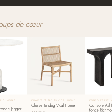
oups de cœur
S RICHMOND
CHAISES ET TABLES VICAL HOME
CONSOLES RICH
Chaise Tandag Vical Home
Console Ashf
 ronde Jagger
foncé Richmon