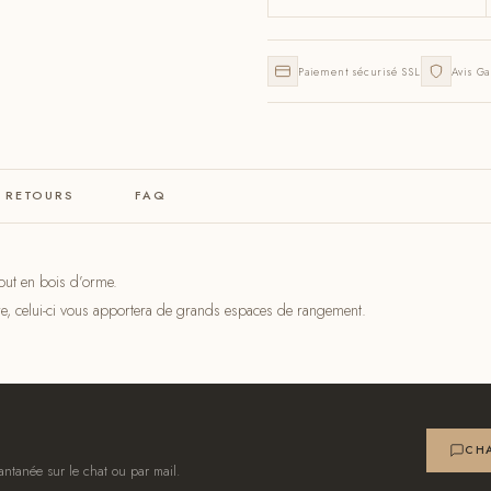
Paiement sécurisé SSL
Avis Ga
& RETOURS
FAQ
tout en bois d’orme.
re, celui-ci vous apportera de grands espaces de rangement.
CHA
antanée sur le chat ou par mail.