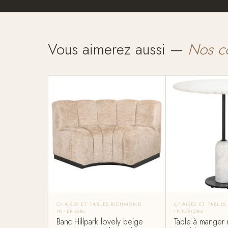
Vous aimerez aussi —
Nos c
CHAISES ET TABLES RICHMOND
CHAISES ET TABLE
INTERIORS
INTERIORS
Banc Hillpark lovely beige
Table à manger