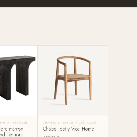
MOND INTERIORS
CHAISES ET TABLES VICAL HOME
ord marron
Chaise Tostily Vical Home
d Interiors