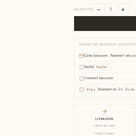
−
+
QUANTITÉ
MODES DE PAIEMENT ACCEPTÉ
Carte bancaire · Paiement sécuri
PayPal
PayPal
Virement bancaire
Paiement en 2×, 3× ou 4
Alma
LIVRAISON
Offerte dès 100€
France & Europe