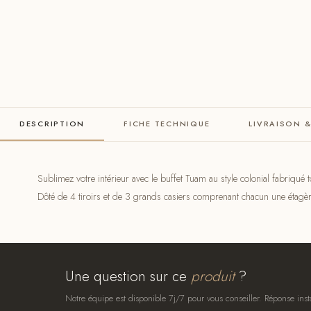
DESCRIPTION
FICHE TECHNIQUE
LIVRAISON 
Sublimez votre intérieur avec le buffet Tuam au style colonial fabriqué 
Dôté de 4 tiroirs et de 3 grands casiers comprenant chacun une étagè
Une question sur ce
produit
?
Notre équipe est disponible 7j/7 pour vous conseiller. Réponse inst