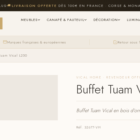

LIVRAISON OFFERTE
DÈS 100€ EN FRANCE · CORSE & MONACO 
MEUBLES
CANAPÉ & FAUTEUIL
DÉCORATION
LUMIN
Marques françaises & européennes
Retour sous 
 Tuam Vical L250
VICAL HOME · REVENDEUR OFF
Buffet Tuam 
Buffet Tuam Vical en bois d’o
Réf. 32677-VH