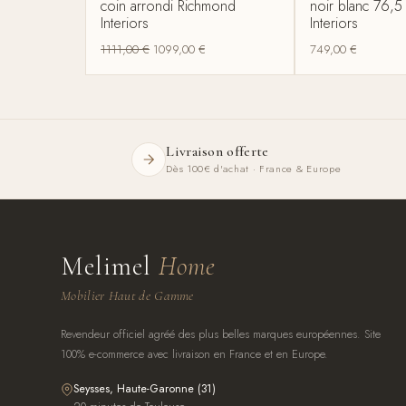
coin arrondi Richmond
noir blanc 76,
Interiors
Interiors
1111,00
€
1099,00
€
749,00
€
Livraison offerte
Dès 100€ d'achat · France & Europe
Melimel
Home
Mobilier Haut de Gamme
Revendeur officiel agréé des plus belles marques européennes. Site
100% e-commerce avec livraison en France et en Europe.
Seysses, Haute-Garonne (31)