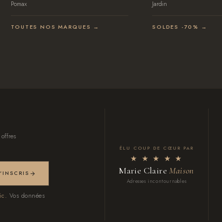
Pomax
Jardin
TOUTES NOS MARQUES →
SOLDES -70% →
 offres
ÉLU COUP DE CŒUR PAR
★ ★ ★ ★ ★
Marie Claire
Maison
M'INSCRIS
Adresses incontournables
ic.
Vos données