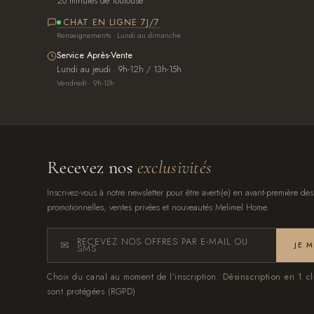
20 minutes de Toulouse
CHAT EN LIGNE 7J/7
Renseignements · Lundi au dimanche
Service Après-Vente
Lundi au jeudi · 9h-12h / 13h-15h
Vendredi · 9h-12h
Recevez nos
exclusivités
Inscrivez-vous à notre newsletter pour être averti(e) en avant-première des
promotionnelles, ventes privées et nouveautés Melimel Home.
RECEVEZ NOS OFFRES PAR E-MAIL OU
JE 
SMS
Choix du canal au moment de l'inscription.
Désinscription en 1 cl
sont protégées (RGPD).