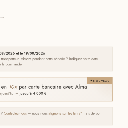
ance
6/08/2026 et le 19/08/2026
e transporteur. Absent pendant cette période ? Indiquez votre date
de la commande.
NOUVEAU
t en
10×
par carte bancaire avec Alma
 aujourd'hui —
jusqu'à 4 000 €
s ?
Contactez-nous
— nous nous
alignons sur les tarifs*
frais de port