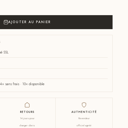
AJOUTER AU PANIER
S
sé SSL
× sans frais · 10× disponible
RETOURS
AUTHENTICITÉ
14 jours pour
Revendeur
changer d'avis
officiel agréé