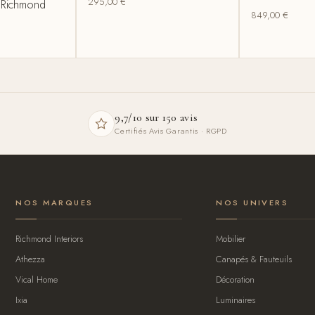
295,00
€
5 Richmond
849,00
€
9,7/10 sur 150 avis
Certifiés Avis Garantis · RGPD
NOS MARQUES
NOS UNIVERS
Richmond Interiors
Mobilier
Athezza
Canapés & Fauteuils
Vical Home
Décoration
Ixia
Luminaires