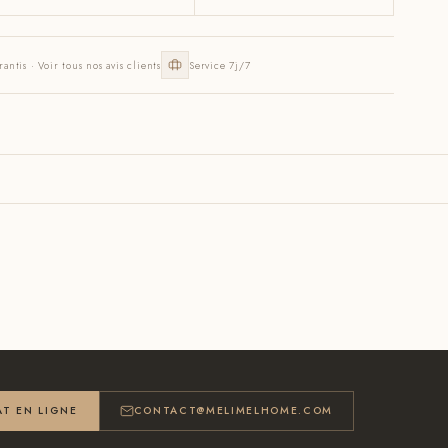
rantis · Voir tous nos avis clients
Service 7j/7
T EN LIGNE
CONTACT@MELIMELHOME.COM