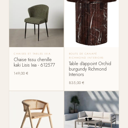
CHAISES ET TABLES IXIA
BOUTS DE CANAPÉ
RICHMOND INTERIORS
Chaise tissu chenille
Table d'appoint Orchid
kaki Lisis Ixia - 612577
burgundy Richmond
149,00
€
Interiors
835,00
€