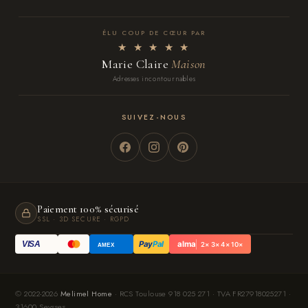
ÉLU COUP DE CŒUR PAR
★ ★ ★ ★ ★
Marie Claire
Maison
Adresses incontournables
SUIVEZ-NOUS
Paiement 100% sécurisé
SSL · 3D SECURE · RGPD
Pay
Pal
alma
VISA
2× 3× 4× 10×
AMEX
© 2022-2026
Melimel Home
· RCS Toulouse 918 025 271 · TVA FR27918025271 ·
31600 Seysses