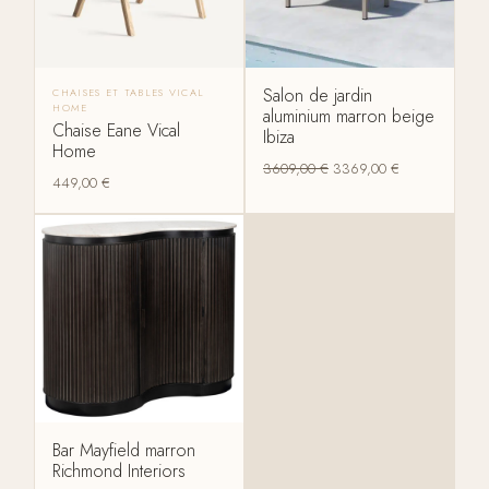
Salon de jardin
CHAISES ET TABLES VICAL
HOME
aluminium marron beige
Chaise Eane Vical
Ibiza
Home
3609,00
€
3369,00
€
449,00
€
Bar Mayfield marron
Richmond Interiors