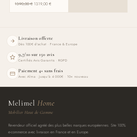
1390,00
€
1319,00
€
Livraison offerte
Dès 100€ d'achat · France & Europe
9,7/10 sur 150 avis
Certifiés Avis Garantis · RGPD
Paiement 4× sans frais
Avec Alma · Jusqu'à 4 000€ · 10× nouveau
Melimel
Home
Mobilier Haut de Gamme
Revendeur officiel agréé des plus belles marques européennes. Site 100%
e-commerce avec livraison en France et en Europe.