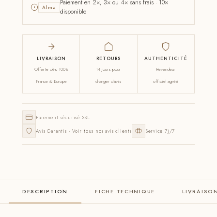
Paiement en 2×, 3× ou 4× sans frais · 10×
Alma
disponible
LIVRAISON
RETOURS
AUTHENTICITÉ
Offerte dès 100€
14 jours pour
Revendeur
France & Europe
changer d'avis
officiel agréé
Paiement sécurisé SSL
Avis Garantis · Voir tous nos avis clients
Service 7j/7
DESCRIPTION
FICHE TECHNIQUE
LIVRAISO