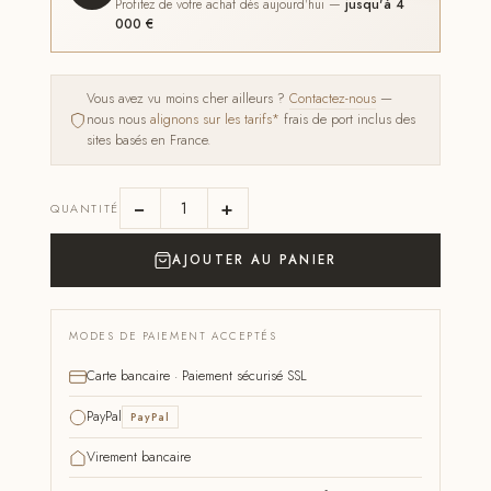
Profitez de votre achat dès aujourd'hui —
jusqu'à 4
000 €
Vous avez vu moins cher ailleurs ?
Contactez-nous
—
nous nous
alignons sur les tarifs*
frais de port inclus des
sites basés en France.
−
+
QUANTITÉ
AJOUTER AU PANIER
MODES DE PAIEMENT ACCEPTÉS
Carte bancaire · Paiement sécurisé SSL
PayPal
PayPal
Virement bancaire