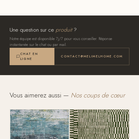
Une question sur ce
produit
?
Notre équipe est disponible 7j/7 pour vous conseiller. Réponse
instantanée sur le chat ou par mail.
CHAT EN
CONTACT@MELIMELHOME.COM
LIGNE
Vous aimerez aussi —
Nos coups de cœur