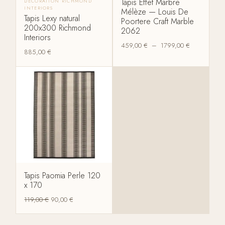
Tapis Effet Marbre
DÉCORATION RICHMOND
INTERIORS
Mélèze — Louis De
Tapis Lexy natural
Poortere Craft Marble
200x300 Richmond
2062
Interiors
459,00
€
–
1799,00
€
885,00
€
Tapis Paomia Perle 120
x 170
119,00
€
90,00
€