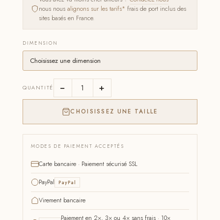
nous nous
alignons sur les tarifs*
frais de port inclus des
sites basés en France.
DIMENSION
−
+
QUANTITÉ
CHOISISSEZ UNE TAILLE
MODES DE PAIEMENT ACCEPTÉS
Carte bancaire · Paiement sécurisé SSL
PayPal
PayPal
Virement bancaire
Paiement en 2×, 3× ou 4× sans frais · 10×