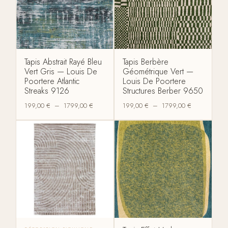
Tapis Abstrait Rayé Bleu
Tapis Berbère
Vert Gris — Louis De
Géométrique Vert —
Poortere Atlantic
Louis De Poortere
Streaks 9126
Structures Berber 9650
199,00
€
–
1799,00
€
199,00
€
–
1799,00
€