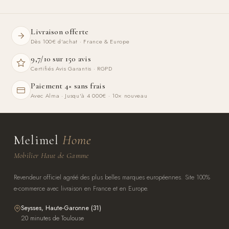
Livraison offerte
Dès 100€ d'achat · France & Europe
9,7/10 sur 150 avis
Certifiés Avis Garantis · RGPD
Paiement 4× sans frais
Avec Alma · Jusqu'à 4 000€ · 10× nouveau
Melimel
Home
Mobilier Haut de Gamme
Revendeur officiel agréé des plus belles marques européennes. Site 100%
e-commerce avec livraison en France et en Europe.
Seysses, Haute-Garonne (31)
20 minutes de Toulouse