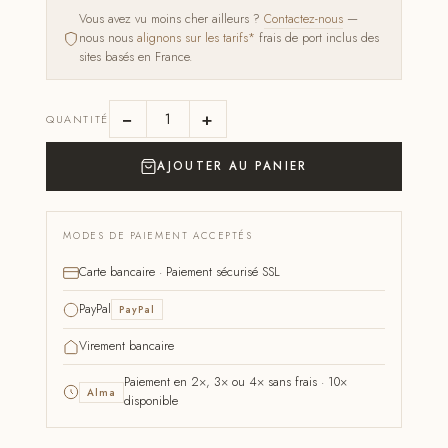
Vous avez vu moins cher ailleurs ?
Contactez-nous
—
nous nous
alignons sur les tarifs*
frais de port inclus des
sites basés en France.
−
+
QUANTITÉ
AJOUTER AU PANIER
MODES DE PAIEMENT ACCEPTÉS
Carte bancaire · Paiement sécurisé SSL
PayPal
PayPal
Virement bancaire
Paiement en 2×, 3× ou 4× sans frais · 10×
Alma
disponible