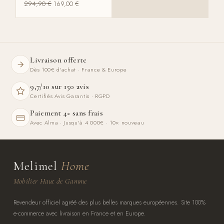
294,90
€
169,00
€
Livraison offerte
Dès 100€ d'achat · France & Europe
9,7/10 sur 150 avis
Certifiés Avis Garantis · RGPD
Paiement 4× sans frais
Avec Alma · Jusqu'à 4 000€ · 10× nouveau
Melimel
Home
Mobilier Haut de Gamme
Revendeur officiel agréé des plus belles marques européennes. Site 100%
e-commerce avec livraison en France et en Europe.