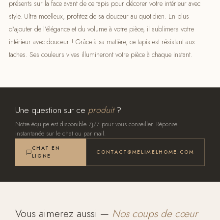
présents sur la face avant de ce tapis pour décorer votre intérieur avec
style. Ultra moelleux, profitez de sa douceur au quotidien. En plus
d’ajouter de l’élégance et du volume à votre pièce, il sublimera votre
intérieur avec douceur ! Grâce à sa matière, ce tapis est résistant aux
taches. Ses couleurs vives illumineront votre pièce à chaque instant.
Une question sur ce
produit
?
Notre équipe est disponible 7j/7 pour vous conseiller. Réponse
instantanée sur le chat ou par mail.
CHAT EN
CONTACT@MELIMELHOME.COM
LIGNE
Vous aimerez aussi —
Nos coups de cœur