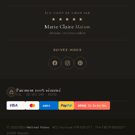
ÉLU COUP DE CŒUR PAR
★ ★ ★ ★ ★
Marie Claire
Maison
Adresses incontournables
SUIVEZ-NOUS
Paiement 100% sécurisé
SSL · 3D SECURE · RGPD
Pay
Pal
alma
VISA
2× 3× 4× 10×
AMEX
© 2022-2026
Melimel Home
· RCS Toulouse 918 025 271 · TVA FR27918025271 ·
31600 Seysses