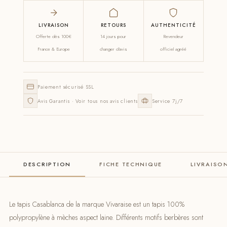
LIVRAISON
RETOURS
AUTHENTICITÉ
Offerte dès 100€
14 jours pour
Revendeur
France & Europe
changer d'avis
officiel agréé
Paiement sécurisé SSL
Avis Garantis · Voir tous nos avis clients
Service 7j/7
DESCRIPTION
FICHE TECHNIQUE
LIVRAISO
Le tapis Casablanca de la marque Vivaraise est un tapis 100%
polypropylène à mèches aspect laine. Différents motifs berbères sont