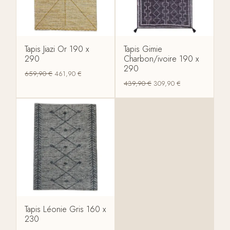
Tapis Jiazi Or 190 x
Tapis Gimie
290
Charbon/ivoire 190 x
290
659,90
€
461,90
€
439,90
€
309,90
€
Tapis Léonie Gris 160 x
230