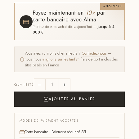
NOUVEAU
Payez maintenant en
10×
par
carte bancaire avec Alma
Profitez de votre achat dès aujourd'hui —
jusqu'à 4
000 €
Vous avez vu moins cher ailleurs ?
Contactez-nous
—
nous nous
alignons sur les tarifs*
frais de port inclus des
sites basés en France.
−
+
QUANTITÉ
AJOUTER AU PANIER
MODES DE PAIEMENT ACCEPTÉS
Carte bancaire · Paiement sécurisé SSL