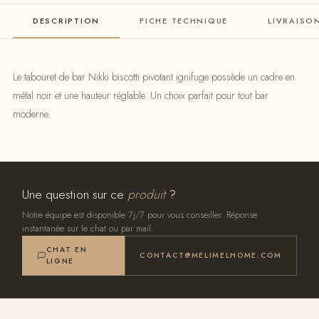
DESCRIPTION
FICHE TECHNIQUE
LIVRAISO
Le tabouret de bar Nikki biscotti pivotant ignifuge possède un cadre en
métal noir et une hauteur réglable. Un choix parfait pour tout bar
moderne.
Une question sur ce
produit
?
Notre équipe est disponible 7j/7 pour vous conseiller. Réponse
instantanée sur le chat ou par mail.
CHAT EN
CONTACT@MELIMELHOME.COM
LIGNE