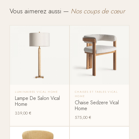
Vous aimerez aussi —
Nos coups de cœur
LUMINAIRES VICAL HOME
CHAISES ET TABLES VICAL
HOME
Lampe De Salon Vical
Chaise Sedzere Vical
Home
Home
339,00
€
575,00
€