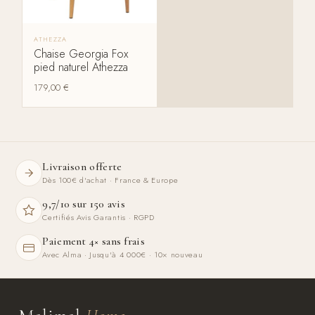
ATHEZZA
Chaise Georgia Fox
pied naturel Athezza
179,00
€
Livraison offerte
Dès 100€ d'achat · France & Europe
9,7/10 sur 150 avis
Certifiés Avis Garantis · RGPD
Paiement 4× sans frais
Avec Alma · Jusqu'à 4 000€ · 10× nouveau