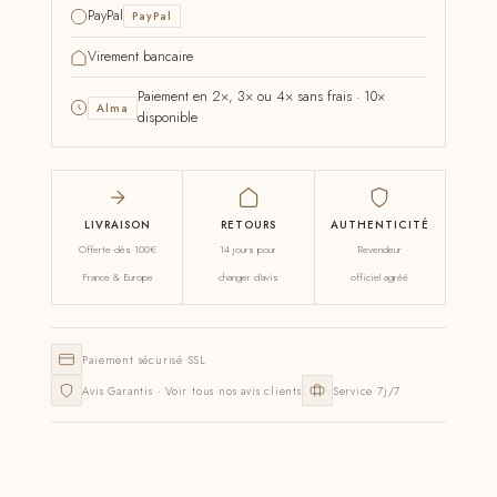
PayPal
PayPal
Virement bancaire
Paiement en 2×, 3× ou 4× sans frais · 10×
Alma
disponible
LIVRAISON
RETOURS
AUTHENTICITÉ
Offerte dès 100€
14 jours pour
Revendeur
France & Europe
changer d'avis
officiel agréé
Paiement sécurisé SSL
Avis Garantis · Voir tous nos avis clients
Service 7j/7