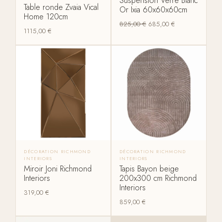
Suspension Verre Blanc
Table ronde Zvaia Vical
Or Ixia 60x60x60cm
Home 120cm
825,00
€
685,00
€
1115,00
€
DÉCORATION RICHMOND
DÉCORATION RICHMOND
INTERIORS
INTERIORS
Miroir Joni Richmond
Tapis Bayon beige
Interiors
200x300 cm Richmond
Interiors
319,00
€
859,00
€