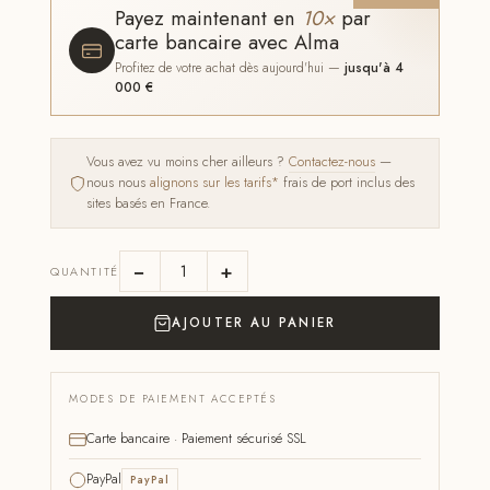
Payez maintenant en
10×
par
carte bancaire avec Alma
Profitez de votre achat dès aujourd'hui —
jusqu'à 4
000 €
Vous avez vu moins cher ailleurs ?
Contactez-nous
—
nous nous
alignons sur les tarifs*
frais de port inclus des
sites basés en France.
−
+
QUANTITÉ
AJOUTER AU PANIER
MODES DE PAIEMENT ACCEPTÉS
Carte bancaire · Paiement sécurisé SSL
PayPal
PayPal