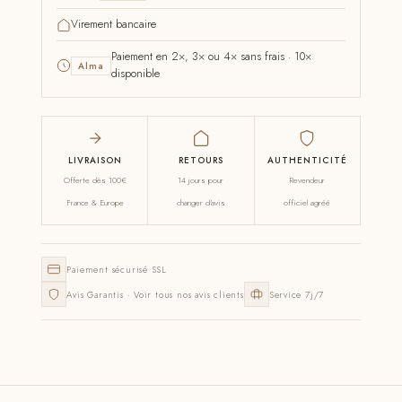
Virement bancaire
Paiement en 2×, 3× ou 4× sans frais · 10×
Alma
disponible
LIVRAISON
RETOURS
AUTHENTICITÉ
Offerte dès 100€
14 jours pour
Revendeur
France & Europe
changer d'avis
officiel agréé
Paiement sécurisé SSL
Avis Garantis · Voir tous nos avis clients
Service 7j/7