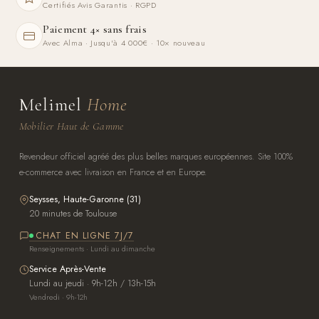
Certifiés Avis Garantis · RGPD
Paiement 4× sans frais
Avec Alma · Jusqu'à 4 000€ · 10× nouveau
Melimel
Home
Mobilier Haut de Gamme
Revendeur officiel agréé des plus belles marques européennes. Site 100%
e-commerce avec livraison en France et en Europe.
Seysses, Haute-Garonne (31)
20 minutes de Toulouse
CHAT EN LIGNE 7J/7
Renseignements · Lundi au dimanche
Service Après-Vente
Lundi au jeudi · 9h-12h / 13h-15h
Vendredi · 9h-12h