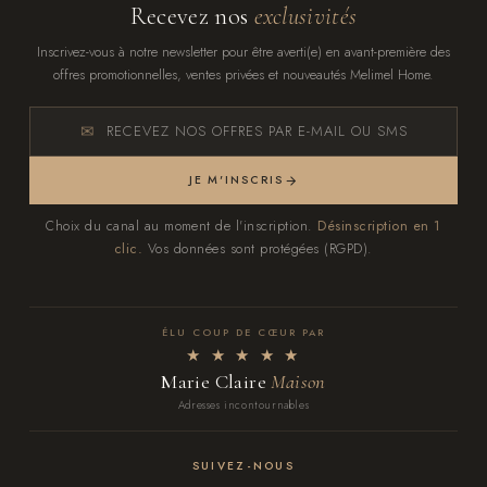
Recevez nos
exclusivités
Inscrivez-vous à notre newsletter pour être averti(e) en avant-première des
offres promotionnelles, ventes privées et nouveautés Melimel Home.
RECEVEZ NOS OFFRES PAR E-MAIL OU SMS
JE M'INSCRIS
Choix du canal au moment de l'inscription.
Désinscription en 1
clic.
Vos données sont protégées (RGPD).
ÉLU COUP DE CŒUR PAR
★ ★ ★ ★ ★
Marie Claire
Maison
Adresses incontournables
SUIVEZ-NOUS