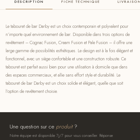
DESCRIPTION
FICHE TECHNIQUE
LIVRAISO
Le tabouret de bar Darby est un choix contemporain et polyvalent pour
n’importe quel environnement de bar. Disponible dans trois options de
revêtement – Cognac Fusion, Cream Fusion et Pale Fusion – il offre une
large gamme de possibilités esthétiques. Le design est à la fois élégant et
fonctionnel, avec un siège confortable et une construction robuste. Ce
tabouret est parfait aussi bien pour une utilisation à domicile que dans
des espaces commerciaux, et allie sans effort style et durabilité. Le
tabouret de bar Darby est un choix solide et élégant, quelle que soit
l’option de revêtement choisie.
Une question sur ce
produit
?
Notre équipe est disponible 7j/7 pour vous conseiller. Réponse