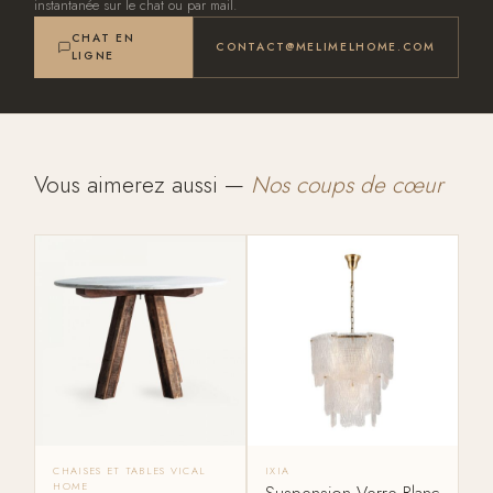
instantanée sur le chat ou par mail.
CHAT EN
CONTACT@MELIMELHOME.COM
LIGNE
Vous aimerez aussi —
Nos coups de cœur
CHAISES ET TABLES VICAL
IXIA
HOME