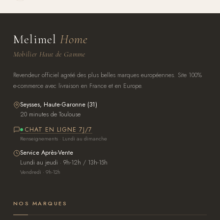
Melimel
Home
Mobilier Haut de Gamme
Revendeur officiel agréé des plus belles marques européennes. Site 100%
e-commerce avec livraison en France et en Europe.
Seysses, Haute-Garonne (31)
20 minutes de Toulouse
CHAT EN LIGNE 7J/7
Renseignements · Lundi au dimanche
Service Après-Vente
Lundi au jeudi · 9h-12h / 13h-15h
Vendredi · 9h-12h
NOS MARQUES