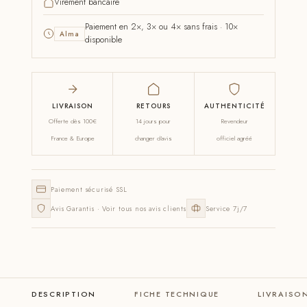
Virement bancaire
Paiement en 2×, 3× ou 4× sans frais · 10×
Alma
disponible
LIVRAISON
RETOURS
AUTHENTICITÉ
Offerte dès 100€
14 jours pour
Revendeur
France & Europe
changer d'avis
officiel agréé
Paiement sécurisé SSL
Avis Garantis · Voir tous nos avis clients
Service 7j/7
DESCRIPTION
FICHE TECHNIQUE
LIVRAISO