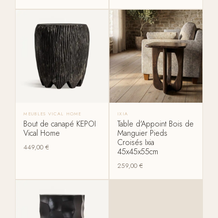
MEUBLES VICAL HOME
IXIA
Bout de canapé KEPOI
Table d'Appoint Bois de
Vical Home
Manguier Pieds
Croisés Ixia
449,00
€
45x45x55cm
259,00
€