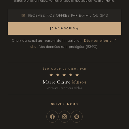
offres promotionnelles, ventes privées et nouveautés Melimel Home.
RECEVEZ NOS OFFRES PAR E-MAIL OU SMS
JE M'INSCRIS
Choix du canal au moment de l'inscription.
Désinscription en 1
clic.
Vos données sont protégées (RGPD).
ÉLU COUP DE CŒUR PAR
★ ★ ★ ★ ★
Marie Claire
Maison
Adresses incontournables
SUIVEZ-NOUS