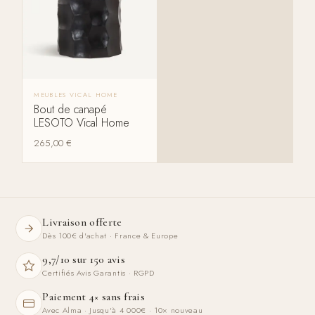
MEUBLES VICAL HOME
Bout de canapé
LESOTO Vical Home
265,00
€
Livraison offerte
Dès 100€ d'achat · France & Europe
9,7/10 sur 150 avis
Certifiés Avis Garantis · RGPD
Paiement 4× sans frais
Avec Alma · Jusqu'à 4 000€ · 10× nouveau