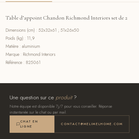
Table d’appoint Chandon Richmond Interiors set de 2
Dimensions (cm) : 52x32x61 ; 51x26x50
Poids (kg) : 11,9
Matière : aluminium
Marque : Richmond Interiors
Référence : 825061
Une question sur ce
produit
?
Notre équipe est disponible 7j/7 pour vous conseiller. Réponse
instantanée sur le chat ou par mail.
CHAT EN
CONTACT@MELIMELHOME.COM
LIGNE