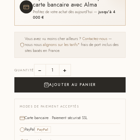
carte bancaire avec Alma
Profitez de votre achat dès aujourd'hui —
jusqu'à 4
000 €
Vous avez vu moins cher ailleurs ?
Contactez-nous
—
nous nous
alignons sur les tarifs*
frais de port inclus des
sites basés en France.
−
+
QUANTITÉ
AJOUTER AU PANIER
MODES DE PAIEMENT ACCEPTÉS
Carte bancaire · Paiement sécurisé SSL
PayPal
PayPal