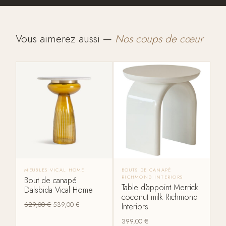
Vous aimerez aussi —
Nos coups de cœur
MEUBLES VICAL HOME
BOUTS DE CANAPÉ
RICHMOND INTERIORS
Bout de canapé
Table d'appoint Merrick
Dalsbida Vical Home
coconut milk Richmond
629,00
€
539,00
€
Interiors
399,00
€