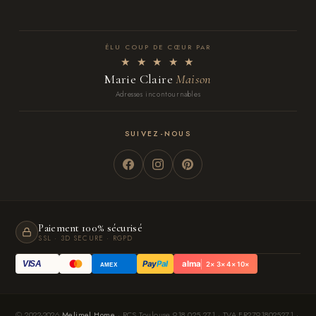
ÉLU COUP DE CŒUR PAR
★ ★ ★ ★ ★
Marie Claire
Maison
Adresses incontournables
SUIVEZ-NOUS
Paiement 100% sécurisé
SSL · 3D SECURE · RGPD
Pay
Pal
alma
VISA
2× 3× 4× 10×
AMEX
© 2022-2026
Melimel Home
· RCS Toulouse 918 025 271 · TVA FR27918025271 ·