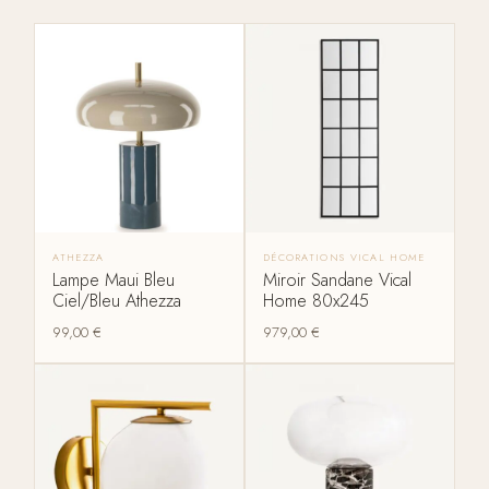
ATHEZZA
DÉCORATIONS VICAL HOME
Lampe Maui Bleu
Miroir Sandane Vical
Ciel/Bleu Athezza
Home 80x245
99,00
€
979,00
€