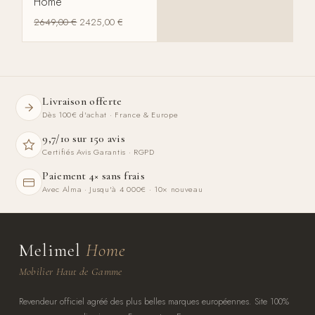
Home
2649,00
€
2425,00
€
Livraison offerte
Dès 100€ d'achat · France & Europe
9,7/10 sur 150 avis
Certifiés Avis Garantis · RGPD
Paiement 4× sans frais
Avec Alma · Jusqu'à 4 000€ · 10× nouveau
Melimel
Home
Mobilier Haut de Gamme
Revendeur officiel agréé des plus belles marques européennes. Site 100%