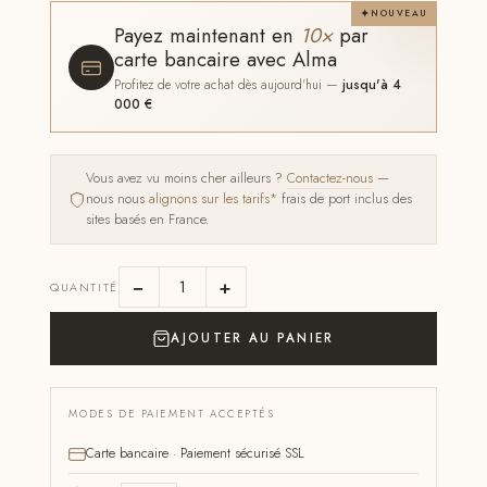
NOUVEAU
Payez maintenant en
10×
par
carte bancaire avec Alma
Profitez de votre achat dès aujourd'hui —
jusqu'à 4
000 €
Vous avez vu moins cher ailleurs ?
Contactez-nous
—
nous nous
alignons sur les tarifs*
frais de port inclus des
sites basés en France.
−
+
QUANTITÉ
AJOUTER AU PANIER
MODES DE PAIEMENT ACCEPTÉS
Carte bancaire · Paiement sécurisé SSL