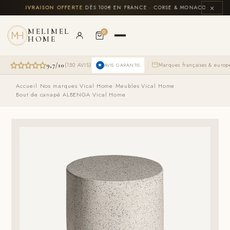
Aller
×
US
🚚
LIVRAISON OFFERTE
DÈS 100€ EN FRANCE · CORSE & MONACO INCLUS
💳
au
contenu
MELIMEL
0
HOME
9,7/10
(150 AVIS)
Marques françaises & euro
AVIS GARANTIS
Le
Le
Accueil
›
Nos marques
›
Vical Home
›
Meubles Vical Home
›
prix
prix
Bout de canapé ALBENGA Vical Home
initial
actuel
était :
est :
2649,00 €.
2425,00 €.