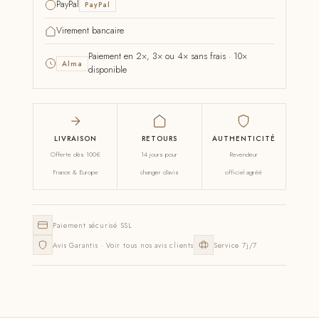
PayPal
PayPal
Virement bancaire
Paiement en 2×, 3× ou 4× sans frais · 10×
Alma
disponible
LIVRAISON
RETOURS
AUTHENTICITÉ
Offerte dès 100€
14 jours pour
Revendeur
France & Europe
changer d'avis
officiel agréé
Paiement sécurisé SSL
Avis Garantis · Voir tous nos avis clients
Service 7j/7