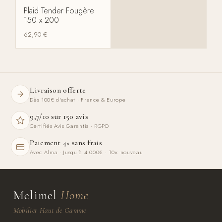
Plaid Tender Fougère
150 x 200
62,90
€
Livraison offerte
Dès 100€ d'achat · France & Europe
9,7/10 sur 150 avis
Certifiés Avis Garantis · RGPD
Paiement 4× sans frais
Avec Alma · Jusqu'à 4 000€ · 10× nouveau
Melimel
Home
Mobilier Haut de Gamme