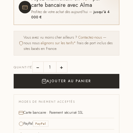
carte bancaire avec Alma
Profitez de votre achat dès aujourd'hui —
jusqu'à 4
000 €
Vous avez vu moins cher ailleurs ?
Contactez-nous
—
nous nous
alignons sur les tarifs*
frais de port inclus des
sites basés en France.
−
+
QUANTITÉ
AJOUTER AU PANIER
MODES DE PAIEMENT ACCEPTÉS
Carte bancaire · Paiement sécurisé SSL
PayPal
PayPal