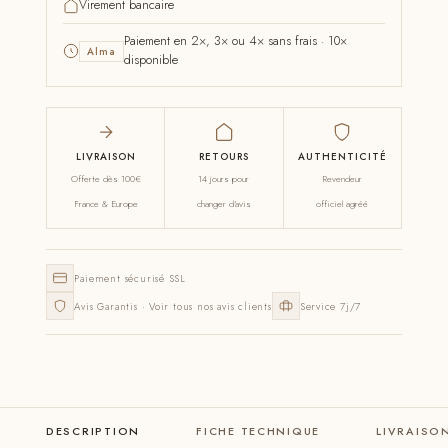
Virement bancaire
Paiement en 2×, 3× ou 4× sans frais · 10×
Alma
disponible
LIVRAISON
RETOURS
AUTHENTICITÉ
Offerte dès 100€
14 jours pour
Revendeur
France & Europe
changer d'avis
officiel agréé
Paiement sécurisé SSL
Avis Garantis · Voir tous nos avis clients
Service 7j/7
DESCRIPTION
FICHE TECHNIQUE
LIVRAISO