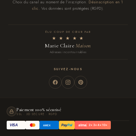
Choix du canal au moment de l'inscription.
Désinscription en 1
clic.
Vos données sont protégées (RGPD).
ÉLU COUP DE CŒUR PAR
★ ★ ★ ★ ★
Marie Claire
Maison
Adresses incontournables
SUIVEZ-NOUS
Paiement 100% sécurisé
SSL · 3D SECURE · RGPD
Pay
Pal
alma
VISA
2× 3× 4× 10×
AMEX