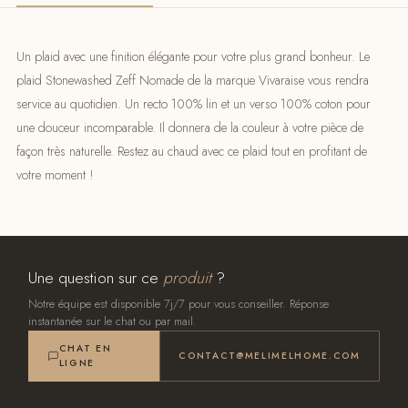
Un plaid avec une finition élégante pour votre plus grand bonheur. Le
plaid Stonewashed Zeff Nomade de la marque Vivaraise vous rendra
service au quotidien. Un recto 100% lin et un verso 100% coton pour
une douceur incomparable. Il donnera de la couleur à votre pièce de
façon très naturelle. Restez au chaud avec ce plaid tout en profitant de
votre moment !
Une question sur ce
produit
?
Notre équipe est disponible 7j/7 pour vous conseiller. Réponse
instantanée sur le chat ou par mail.
CHAT EN
CONTACT@MELIMELHOME.COM
LIGNE