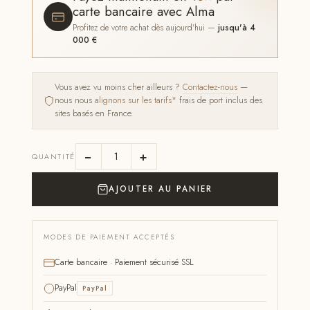
carte bancaire avec Alma
Profitez de votre achat dès aujourd'hui —
jusqu'à 4
000 €
Vous avez vu moins cher ailleurs ?
Contactez-nous
—
nous nous
alignons sur les tarifs*
frais de port inclus des
sites basés en France.
−
+
QUANTITÉ
AJOUTER AU PANIER
MODES DE PAIEMENT ACCEPTÉS
Carte bancaire · Paiement sécurisé SSL
PayPal
PayPal