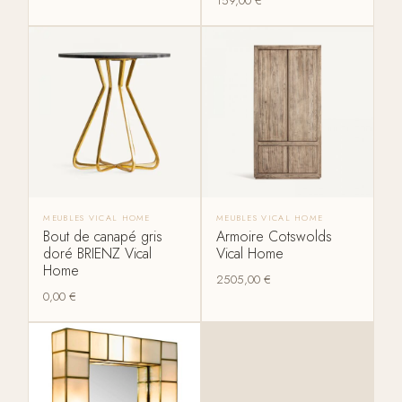
159,00
€
MEUBLES VICAL HOME
MEUBLES VICAL HOME
Bout de canapé gris
Armoire Cotswolds
doré BRIENZ Vical
Vical Home
Home
2505,00
€
0,00
€