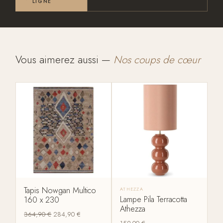
LIGNE
Vous aimerez aussi —
Nos coups de cœur
Tapis Nowgan Multico
ATHEZZA
Lampe Pila Terracotta
160 x 230
Athezza
364,90
€
284,90
€