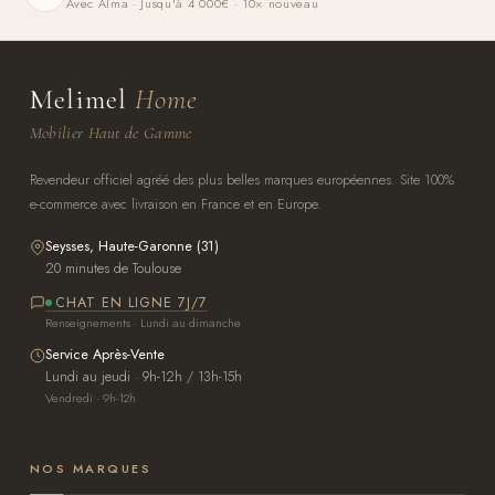
Avec Alma · Jusqu'à 4 000€ · 10× nouveau
Melimel
Home
Mobilier Haut de Gamme
Revendeur officiel agréé des plus belles marques européennes. Site 100%
e-commerce avec livraison en France et en Europe.
Seysses, Haute-Garonne (31)
20 minutes de Toulouse
CHAT EN LIGNE 7J/7
Renseignements · Lundi au dimanche
Service Après-Vente
Lundi au jeudi · 9h-12h / 13h-15h
Vendredi · 9h-12h
NOS MARQUES