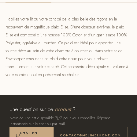
Habillez votre lit ou votre canapé de la plus belle des façons en le
recouvrant du magnifique plaid Elise. D’une douceur extrême, le plaid
Elise est composé d’une housse 100% Coton et d’un garnissage 100%
Polyester, agréable au toucher. Ce plaid est idéal pour apporter une
touche déco au sein de votre chambre à coucher ou dans votre salon.
Enveloppez-vous dans ce plaid extra-doux pour vous relaxer
tranquillement sur votre canapé. Cet accessoire déco ajoute du volume à
votre domicile tout en préservant sa chaleur.
Une question sur ce
produit
?
Notre équipe est disponible 7j/7 pour vous conseiller. Réponse
instantanée sur le chat ou par mail.
CHAT EN
CONTACT@MELIMELHOME.COM