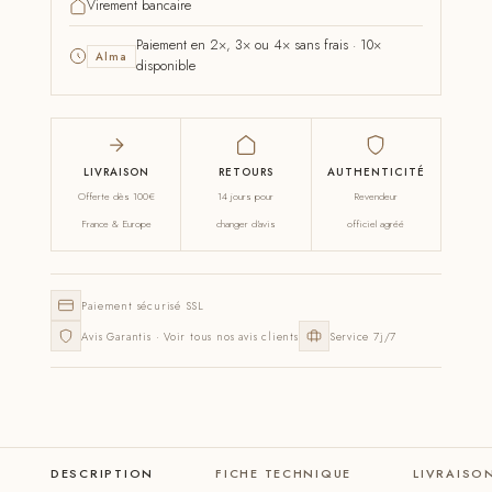
Virement bancaire
Paiement en 2×, 3× ou 4× sans frais · 10×
Alma
disponible
LIVRAISON
RETOURS
AUTHENTICITÉ
Offerte dès 100€
14 jours pour
Revendeur
France & Europe
changer d'avis
officiel agréé
Paiement sécurisé SSL
Avis Garantis · Voir tous nos avis clients
Service 7j/7
DESCRIPTION
FICHE TECHNIQUE
LIVRAISO