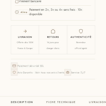
Virement bancaire
Paiement en 2×, 3× ou 4× sans frais · 10×
Alma
disponible
LIVRAISON
RETOURS
AUTHENTICITÉ
Offerte dès 100€
14 jours pour
Revendeur
France & Europe
changer d'avis
officiel agréé
Paiement sécurisé SSL
Avis Garantis · Voir tous nos avis clients
Service 7j/7
DESCRIPTION
FICHE TECHNIQUE
LIVRAISO