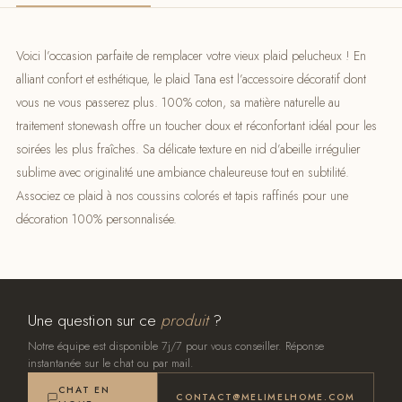
Voici l’occasion parfaite de remplacer votre vieux plaid pelucheux ! En
alliant confort et esthétique, le plaid Tana est l’accessoire décoratif dont
vous ne vous passerez plus. 100% coton, sa matière naturelle au
traitement stonewash offre un toucher doux et réconfortant idéal pour les
soirées les plus fraîches. Sa délicate texture en nid d’abeille irrégulier
sublime avec originalité une ambiance chaleureuse tout en subtilité.
Associez ce plaid à nos coussins colorés et tapis raffinés pour une
décoration 100% personnalisée.
Une question sur ce
produit
?
Notre équipe est disponible 7j/7 pour vous conseiller. Réponse
instantanée sur le chat ou par mail.
CHAT EN
CONTACT@MELIMELHOME.COM