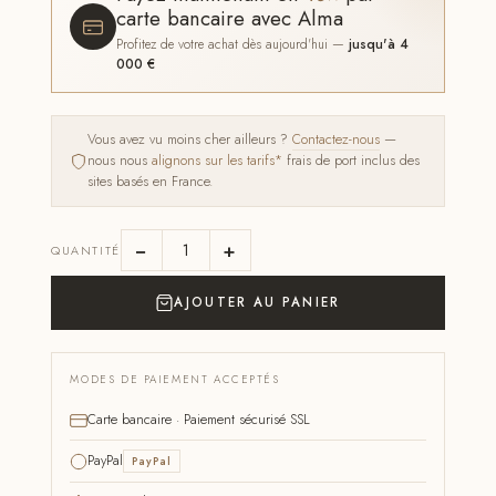
carte bancaire avec Alma
Profitez de votre achat dès aujourd'hui —
jusqu'à 4
000 €
Vous avez vu moins cher ailleurs ?
Contactez-nous
—
nous nous
alignons sur les tarifs*
frais de port inclus des
sites basés en France.
−
+
QUANTITÉ
AJOUTER AU PANIER
MODES DE PAIEMENT ACCEPTÉS
Carte bancaire · Paiement sécurisé SSL
PayPal
PayPal