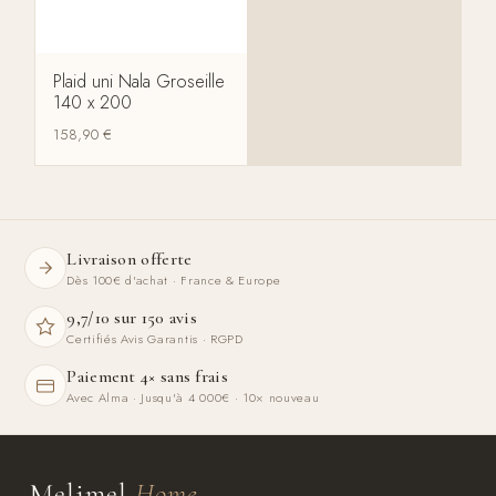
Plaid uni Nala Groseille
140 x 200
158,90
€
Livraison offerte
Dès 100€ d'achat · France & Europe
9,7/10 sur 150 avis
Certifiés Avis Garantis · RGPD
Paiement 4× sans frais
Avec Alma · Jusqu'à 4 000€ · 10× nouveau
Melimel
Home