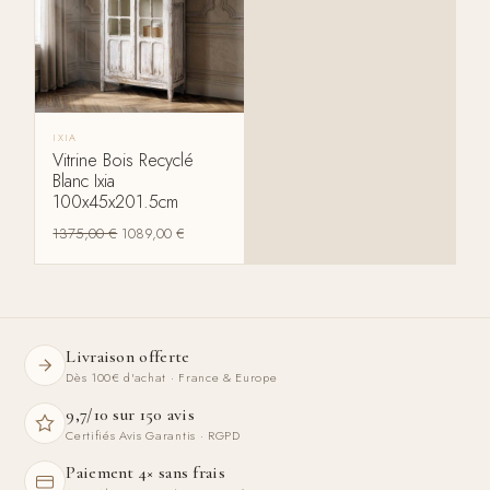
IXIA
Vitrine Bois Recyclé
Blanc Ixia
100x45x201.5cm
1375,00
€
1089,00
€
Livraison offerte
Dès 100€ d'achat · France & Europe
9,7/10 sur 150 avis
Certifiés Avis Garantis · RGPD
Paiement 4× sans frais