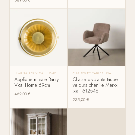
589,00
€
LUMINAIRES VICAL HOME
CHAISES ET TABLES IXIA
Applique murale Barzy
Chaise pivotante taupe
Vical Home 69cm
velours chenille Merxx
Ixia - 612546
469,00
€
235,00
€