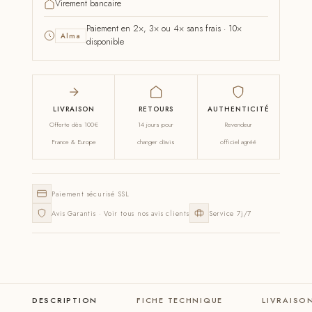
Virement bancaire
Paiement en 2×, 3× ou 4× sans frais · 10×
Alma
disponible
LIVRAISON
RETOURS
AUTHENTICITÉ
Offerte dès 100€
14 jours pour
Revendeur
France & Europe
changer d'avis
officiel agréé
Paiement sécurisé SSL
Avis Garantis · Voir tous nos avis clients
Service 7j/7
DESCRIPTION
FICHE TECHNIQUE
LIVRAISO