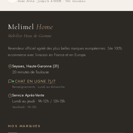
Avec Alma · Jusqu'à 4 000€ · 10× nouveau
Melimel
Home
Mobilier Haut de Gamme
Revendeur officiel agréé des plus belles marques européennes. Site 100%
e-commerce avec livraison en France et en Europe.
Seysses, Haute-Garonne (31)
20 minutes de Toulouse
CHAT EN LIGNE 7J/7
Renseignements · Lundi au dimanche
Service Après-Vente
Lundi au jeudi · 9h-12h / 13h-15h
Vendredi · 9h-12h
NOS MARQUES