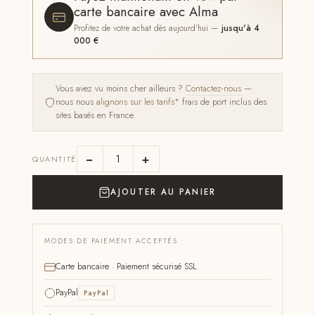
carte bancaire avec Alma
Profitez de votre achat dès aujourd'hui —
jusqu'à 4
000 €
Vous avez vu moins cher ailleurs ?
Contactez-nous
—
nous nous
alignons sur les tarifs*
frais de port inclus des
sites basés en France.
−
+
QUANTITÉ
AJOUTER AU PANIER
MODES DE PAIEMENT ACCEPTÉS
Carte bancaire · Paiement sécurisé SSL
PayPal
PayPal