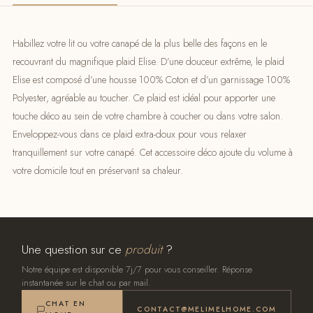
Habillez votre lit ou votre canapé de la plus belle des façons en le
recouvrant du magnifique plaid Elise. D’une douceur extrême, le plaid
Elise est composé d’une housse 100% Coton et d’un garnissage 100%
Polyester, agréable au toucher. Ce plaid est idéal pour apporter une
touche déco au sein de votre chambre à coucher ou dans votre salon.
Enveloppez-vous dans ce plaid extra-doux pour vous relaxer
tranquillement sur votre canapé. Cet accessoire déco ajoute du volume à
votre domicile tout en préservant sa chaleur.
Une question sur ce
produit
?
Notre équipe est disponible 7j/7 pour vous conseiller. Réponse
instantanée sur le chat ou par mail.
CHAT EN
CONTACT@MELIMELHOME.COM