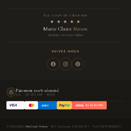
ÉLU COUP DE CŒUR PAR
★ ★ ★ ★ ★
Marie Claire
Maison
Adresses incontournables
SUIVEZ-NOUS
Paiement 100% sécurisé
SSL · 3D SECURE · RGPD
Pay
Pal
alma
VISA
2× 3× 4× 10×
AMEX
© 2022-2026
Melimel Home
· RCS Toulouse 918 025 271 · TVA FR27918025271 ·