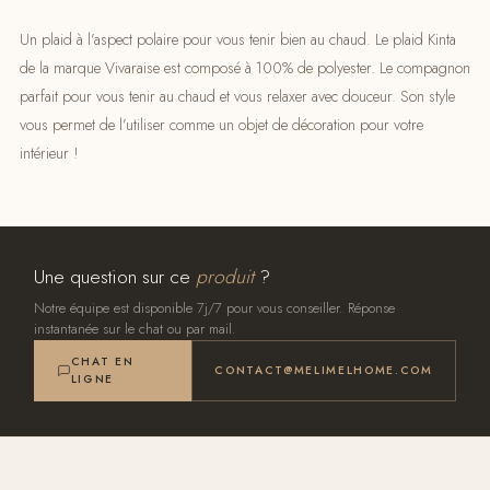
Un plaid à l’aspect polaire pour vous tenir bien au chaud. Le plaid Kinta
de la marque Vivaraise est composé à 100% de polyester. Le compagnon
parfait pour vous tenir au chaud et vous relaxer avec douceur. Son style
vous permet de l’utiliser comme un objet de décoration pour votre
intérieur !
Une question sur ce
produit
?
Notre équipe est disponible 7j/7 pour vous conseiller. Réponse
instantanée sur le chat ou par mail.
CHAT EN
CONTACT@MELIMELHOME.COM
LIGNE