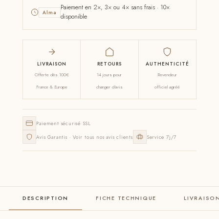
Paiement en 2×, 3× ou 4× sans frais · 10×
Alma
disponible
LIVRAISON
RETOURS
AUTHENTICITÉ
Offerte dès 100€
14 jours pour
Revendeur
France & Europe
changer d'avis
officiel agréé
Paiement sécurisé SSL
Avis Garantis · Voir tous nos avis clients
Service 7j/7
DESCRIPTION
FICHE TECHNIQUE
LIVRAISO