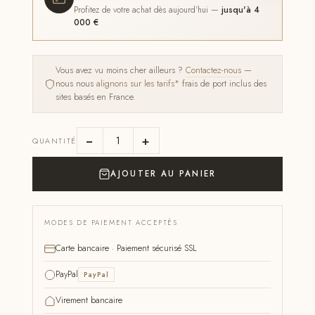
Profitez de votre achat dès aujourd'hui —
jusqu'à 4
000 €
Vous avez vu moins cher ailleurs ?
Contactez-nous
—
nous nous
alignons sur les tarifs*
frais de port inclus des
sites basés en France.
−
+
QUANTITÉ
AJOUTER AU PANIER
MODES DE PAIEMENT ACCEPTÉS
Carte bancaire · Paiement sécurisé SSL
PayPal
PayPal
Virement bancaire