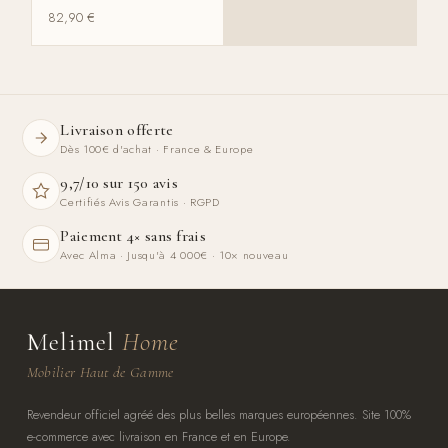
82,90
€
Livraison offerte
Dès 100€ d'achat · France & Europe
9,7/10 sur 150 avis
Certifiés Avis Garantis · RGPD
Paiement 4× sans frais
Avec Alma · Jusqu'à 4 000€ · 10× nouveau
Melimel
Home
Mobilier Haut de Gamme
Revendeur officiel agréé des plus belles marques européennes. Site 100%
e-commerce avec livraison en France et en Europe.