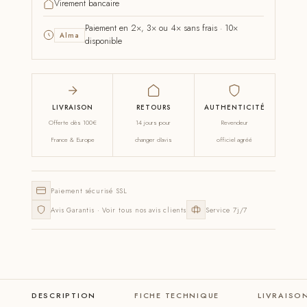
Virement bancaire
Paiement en 2×, 3× ou 4× sans frais · 10×
Alma
disponible
LIVRAISON
RETOURS
AUTHENTICITÉ
Offerte dès 100€
14 jours pour
Revendeur
France & Europe
changer d'avis
officiel agréé
Paiement sécurisé SSL
Avis Garantis · Voir tous nos avis clients
Service 7j/7
DESCRIPTION
FICHE TECHNIQUE
LIVRAISO