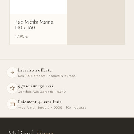
Plaid Michka Marine
130 x 160
47,90
€
Livraison offerte
Dès 100€ d'achat · France & Europe
9,7/10 sur 150 avis
Certifiés Avis Garantis · RGPD
Paiement 4× sans frais
Avec Alma · Jusqu'à 4 000€ · 10× nouveau
Melimel
Home