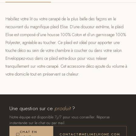
Habillez votre lit ou votre canapé de la plus belle des façons en le
recouvrant du magnifique plaid Elise. D’une douceur extrême, le plaid
Elise est composé d’une housse 100% Coton et d’un garnissage 100%
Polyester, agréable au toucher. Ce plaid est idéal pour apporter une
touche déco au sein de votre chambre à coucher ou dans votre salon.
Enveloppez-vous dans ce plaid extra-doux pour vous relaxer
tranquillement sur votre canapé. Cet accessoire déco ajoute du volume à
votre domicile tout en préservant sa chaleur.
Une question sur ce
produit
?
Notre équipe est disponible 7j/7 pour vous conseiller. Réponse
instantanée sur le chat ou par mail.
CHAT EN
CONTACT@MELIMELHOME.COM