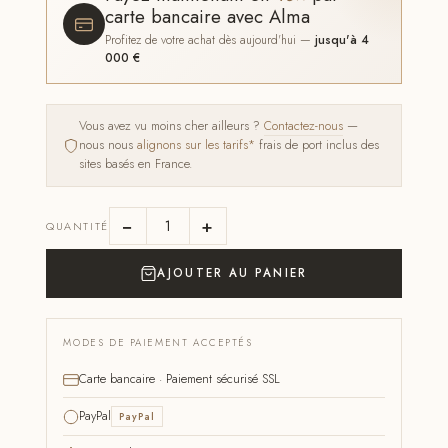
carte bancaire avec Alma
Profitez de votre achat dès aujourd'hui —
jusqu'à 4
000 €
Vous avez vu moins cher ailleurs ?
Contactez-nous
—
nous nous
alignons sur les tarifs*
frais de port inclus des
sites basés en France.
−
+
QUANTITÉ
AJOUTER AU PANIER
MODES DE PAIEMENT ACCEPTÉS
Carte bancaire · Paiement sécurisé SSL
PayPal
PayPal