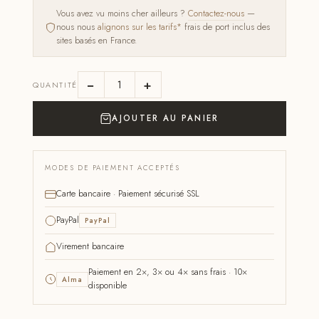
Vous avez vu moins cher ailleurs ?
Contactez-nous
—
nous nous
alignons sur les tarifs*
frais de port inclus des
sites basés en France.
−
+
QUANTITÉ
AJOUTER AU PANIER
MODES DE PAIEMENT ACCEPTÉS
Carte bancaire · Paiement sécurisé SSL
PayPal
PayPal
Virement bancaire
Paiement en 2×, 3× ou 4× sans frais · 10×
Alma
disponible