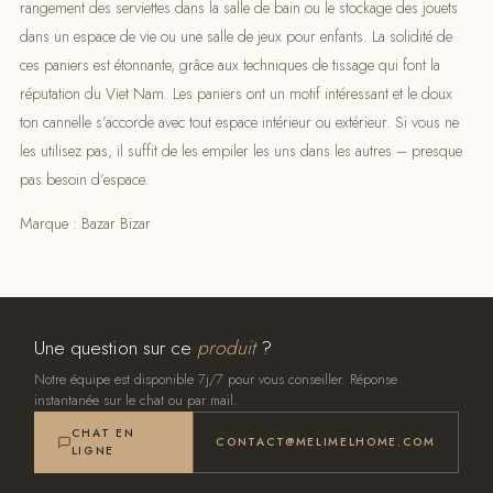
rangement des serviettes dans la salle de bain ou le stockage des jouets
dans un espace de vie ou une salle de jeux pour enfants. La solidité de
ces paniers est étonnante, grâce aux techniques de tissage qui font la
réputation du Viet Nam. Les paniers ont un motif intéressant et le doux
ton cannelle s’accorde avec tout espace intérieur ou extérieur. Si vous ne
les utilisez pas, il suffit de les empiler les uns dans les autres – presque
pas besoin d’espace.
Marque : Bazar Bizar
Une question sur ce
produit
?
Notre équipe est disponible 7j/7 pour vous conseiller. Réponse
instantanée sur le chat ou par mail.
CHAT EN
CONTACT@MELIMELHOME.COM
LIGNE