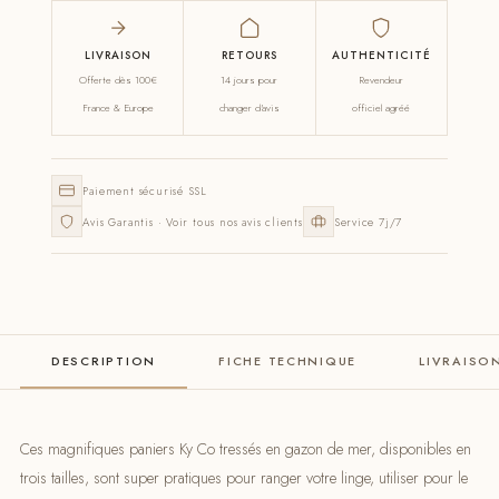
LIVRAISON
RETOURS
AUTHENTICITÉ
Offerte dès 100€
14 jours pour
Revendeur
France & Europe
changer d'avis
officiel agréé
Paiement sécurisé SSL
Avis Garantis · Voir tous nos avis clients
Service 7j/7
DESCRIPTION
FICHE TECHNIQUE
LIVRAISO
Ces magnifiques paniers Ky Co tressés en gazon de mer, disponibles en
trois tailles, sont super pratiques pour ranger votre linge, utiliser pour le