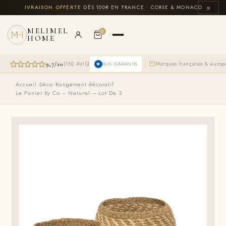
Aller
×
US
🚚
LIVRAISON OFFERTE
DÈS 100€ EN FRANCE · CORSE & MONACO INCLUS
💳
au
contenu
MELIMEL
0
HOME
9,7/10
(150 AVIS)
Marques françaises & euro
AVIS GARANTIS
Accueil
›
Déco
›
Rangement décoratif
›
Le Panier Ky Co – Naturel – Lot De 3