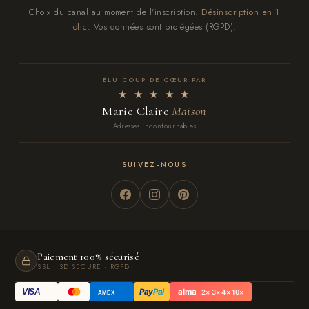
Choix du canal au moment de l'inscription.
Désinscription en 1
clic.
Vos données sont protégées (RGPD).
ÉLU COUP DE CŒUR PAR
★ ★ ★ ★ ★
Marie Claire
Maison
Adresses incontournables
SUIVEZ-NOUS
Paiement 100% sécurisé
SSL · 3D SECURE · RGPD
Pay
Pal
alma
VISA
2× 3× 4× 10×
AMEX