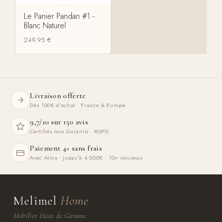
Le Panier Pandan #1 -
Blanc Naturel
249,95
€
Livraison offerte
Dès 100€ d'achat · France & Europe
9,7/10 sur 150 avis
Certifiés Avis Garantis · RGPD
Paiement 4× sans frais
Avec Alma · Jusqu'à 4 000€ · 10× nouveau
Melimel
Home
Mobilier Haut de Gamme