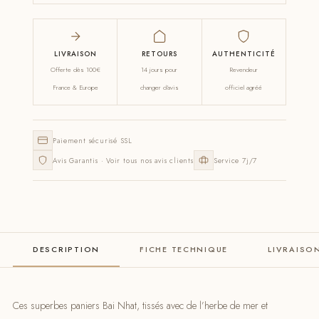
LIVRAISON
RETOURS
AUTHENTICITÉ
Offerte dès 100€
14 jours pour
Revendeur
France & Europe
changer d'avis
officiel agréé
Paiement sécurisé SSL
Avis Garantis · Voir tous nos avis clients
Service 7j/7
DESCRIPTION
FICHE TECHNIQUE
LIVRAISO
Ces superbes paniers Bai Nhat, tissés avec de l’herbe de mer et