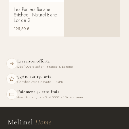
Les Paniers Banane
Stitched - Naturel Blanc -
Lot de 2
195,50
€
Livraison offerte
Dès 100€ d'achat · France & Europe
9,7/10 sur 150 avis
Certifiés Avis Garantis · RGPD
Paiement 4× sans frais
Avec Alma · Jusqu'à 4 000€ · 10× nouveau
Melimel
Home