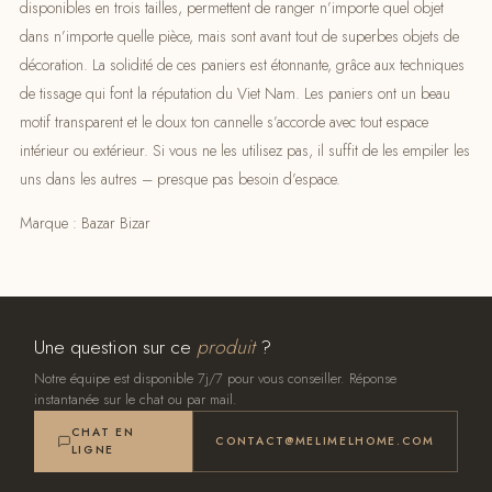
disponibles en trois tailles, permettent de ranger n’importe quel objet
dans n’importe quelle pièce, mais sont avant tout de superbes objets de
décoration. La solidité de ces paniers est étonnante, grâce aux techniques
de tissage qui font la réputation du Viet Nam. Les paniers ont un beau
motif transparent et le doux ton cannelle s’accorde avec tout espace
intérieur ou extérieur. Si vous ne les utilisez pas, il suffit de les empiler les
uns dans les autres – presque pas besoin d’espace.
Marque : Bazar Bizar
Une question sur ce
produit
?
Notre équipe est disponible 7j/7 pour vous conseiller. Réponse
instantanée sur le chat ou par mail.
CHAT EN
CONTACT@MELIMELHOME.COM
LIGNE