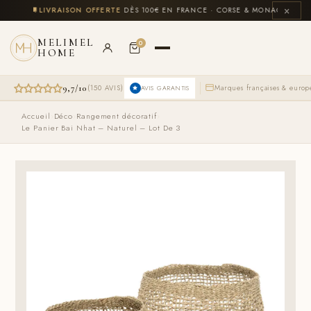
Aller
×
CLUS
🚚
LIVRAISON OFFERTE
DÈS 100€ EN FRANCE · CORSE & MONACO INCLUS
au
contenu
MELIMEL
0
HOME
9,7/10
(150 AVIS)
Marques françaises & euro
AVIS GARANTIS
Accueil
›
Déco
›
Rangement décoratif
›
Le Panier Bai Nhat – Naturel – Lot De 3