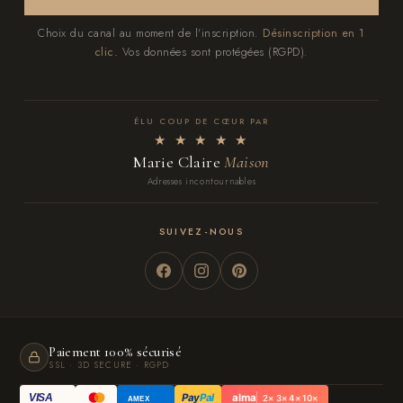
Choix du canal au moment de l'inscription.
Désinscription en 1
clic.
Vos données sont protégées (RGPD).
ÉLU COUP DE CŒUR PAR
★ ★ ★ ★ ★
Marie Claire
Maison
Adresses incontournables
SUIVEZ-NOUS
Paiement 100% sécurisé
SSL · 3D SECURE · RGPD
Pay
Pal
alma
VISA
2× 3× 4× 10×
AMEX