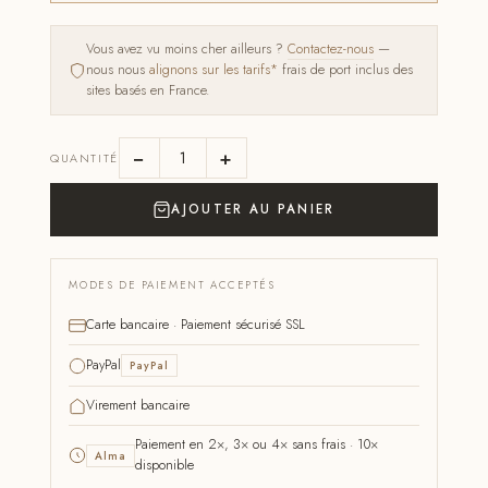
Vous avez vu moins cher ailleurs ?
Contactez-nous
—
nous nous
alignons sur les tarifs*
frais de port inclus des
sites basés en France.
−
+
QUANTITÉ
AJOUTER AU PANIER
MODES DE PAIEMENT ACCEPTÉS
Carte bancaire · Paiement sécurisé SSL
PayPal
PayPal
Virement bancaire
Paiement en 2×, 3× ou 4× sans frais · 10×
Alma
disponible