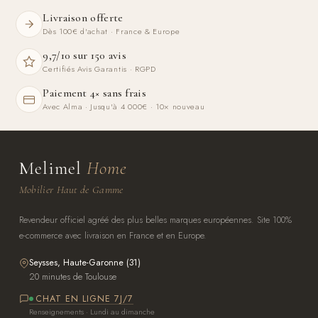
Livraison offerte
Dès 100€ d'achat · France & Europe
9,7/10 sur 150 avis
Certifiés Avis Garantis · RGPD
Paiement 4× sans frais
Avec Alma · Jusqu'à 4 000€ · 10× nouveau
Melimel
Home
Mobilier Haut de Gamme
Revendeur officiel agréé des plus belles marques européennes. Site 100%
e-commerce avec livraison en France et en Europe.
Seysses, Haute-Garonne (31)
20 minutes de Toulouse
CHAT EN LIGNE 7J/7
Renseignements · Lundi au dimanche