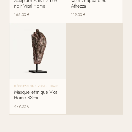
Sculpture Artis marbre
Vase Grappa bleu
noir Vical Home
Athezza
165,00
€
119,00
€
DÉCORATIONS VICAL HOME
Masque ethnique Vical
Home 83cm
479,00
€