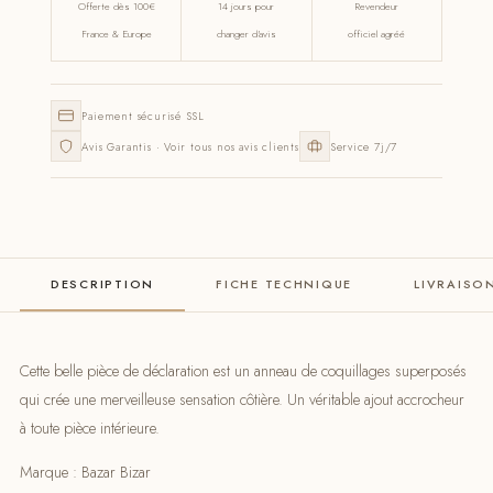
Offerte dès 100€
14 jours pour
Revendeur
France & Europe
changer d'avis
officiel agréé
Paiement sécurisé SSL
Avis Garantis · Voir tous nos avis clients
Service 7j/7
DESCRIPTION
FICHE TECHNIQUE
LIVRAISO
Cette belle pièce de déclaration est un anneau de coquillages superposés
qui crée une merveilleuse sensation côtière. Un véritable ajout accrocheur
à toute pièce intérieure.
Marque : Bazar Bizar