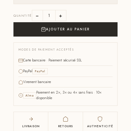
−
+
QUANTITÉ
AJOUTER AU PANIER
MODES DE PAIEMENT ACCEPTÉS
Carte bancaire · Paiement sécurisé SSL
PayPal
PayPal
Virement bancaire
Paiement en 2×, 3× ou 4× sans frais · 10×
Alma
disponible
LIVRAISON
RETOURS
AUTHENTICITÉ