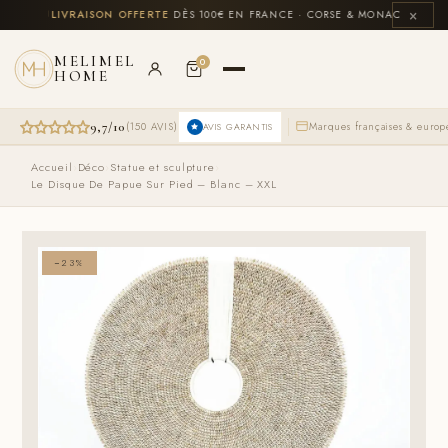
Aller
×
LUS
🚚
LIVRAISON OFFERTE
DÈS 100€ EN FRANCE · CORSE & MONACO INCLUS

au
contenu
MELIMEL
0
HOME
9,7/10
(150 AVIS)
Marques françaises & euro
AVIS GARANTIS
Accueil
›
Déco
›
Statue et sculpture
›
Le Disque De Papue Sur Pied – Blanc – XXL
−23%