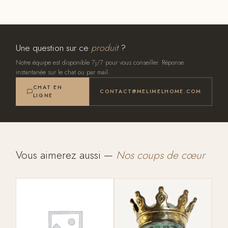
Une question sur ce
produit
?
Notre équipe est disponible 7j/7 pour vous conseiller. Réponse
instantanée sur le chat ou par mail.
CHAT EN
CONTACT@MELIMELHOME.COM
LIGNE
Vous aimerez aussi —
Nos coups de cœur