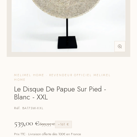
MELIMEL HOME · REVENDEUR OFFICIEL MELIMEL
HOME
Le Disque De Papue Sur Pied -
Blanc - XXL
Réf. BA173W-XXL
539,00
€
699,95
€
−161 €
Prix TTC · Livraison offerte dès 100€ en France