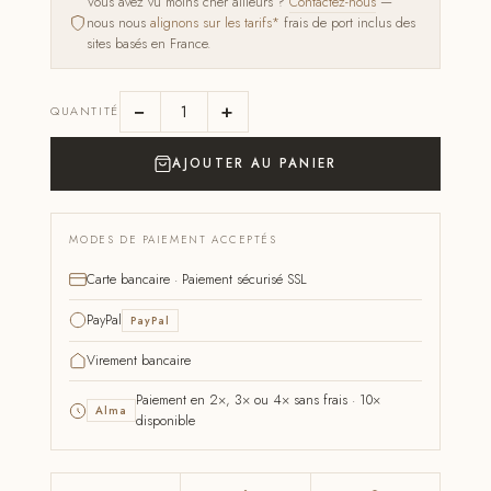
Vous avez vu moins cher ailleurs ?
Contactez-nous
—
nous nous
alignons sur les tarifs*
frais de port inclus des
sites basés en France.
−
+
QUANTITÉ
AJOUTER AU PANIER
MODES DE PAIEMENT ACCEPTÉS
Carte bancaire · Paiement sécurisé SSL
PayPal
PayPal
Virement bancaire
Paiement en 2×, 3× ou 4× sans frais · 10×
Alma
disponible