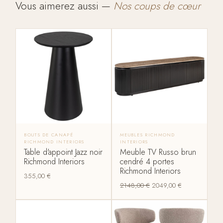
Vous aimerez aussi —
Nos coups de cœur
BOUTS DE CANAPÉ
MEUBLES RICHMOND
RICHMOND INTERIORS
INTERIORS
Table d'appoint Jazz noir
Meuble TV Russo brun
Richmond Interiors
cendré 4 portes
Richmond Interiors
355,00
€
2148,00
€
2049,00
€