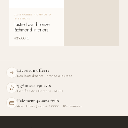
LUMINAIRES RICHMOND
INTERIORS
Lustre Layn bronze
Richmond Interiors
439,00
€
Livraison offerte
Dès 100€ d'achat · France & Europe
9,7/10 sur 150 avis
Certifiés Avis Garantis · RGPD
Paiement 4× sans frais
Avec Alma · Jusqu'à 4 000€ · 10× nouveau