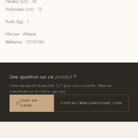
Hauteur (cm) : 28
Profondeur (cm) : 13
Poids (kg) : 1
Marque : Athezza
Référence : 1013018A
Une question sur ce
produit
?
Notre équipe est disponible 7j/7 pour vous conseiller. Réponse
instantanée sur le chat ou par mail.
CHAT EN
CONTACT@MELIMELHOME.COM
LIGNE