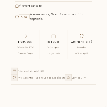
Virement bancaire
Paiement en 2×, 3× ou 4× sans frais · 10×
Alma
disponible
LIVRAISON
RETOURS
AUTHENTICITÉ
Offerte dès 100€
14 jours pour
Revendeur
France & Europe
changer d'avis
officiel agréé
Paiement sécurisé SSL
Avis Garantis · Voir tous nos avis clients
Service 7j/7