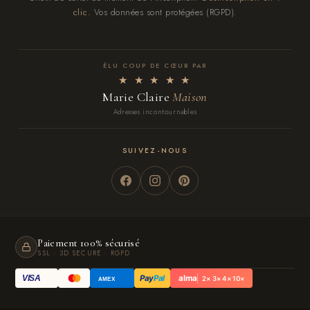
clic.
Vos données sont protégées (RGPD).
ÉLU COUP DE CŒUR PAR
★ ★ ★ ★ ★
Marie Claire
Maison
Adresses incontournables
SUIVEZ-NOUS
Paiement 100% sécurisé
SSL · 3D SECURE · RGPD
Pay
Pal
alma
VISA
2× 3× 4× 10×
AMEX