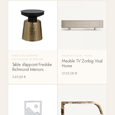
BOUTS DE CANAPÉ
MEUBLES VICAL HOME
RICHMOND INTERIORS
Meuble TV Zorbig Vical
Table d'appoint Freddie
Home
Richmond Interiors
3135,00
€
349,00
€