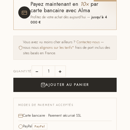
Payez maintenant en
10×
par
carte bancaire avec Alma
Profitez de votre achat dès aujourd'hui —
jusqu'à 4
000 €
Vous avez vu moins cher ailleurs ?
Contactez-nous
—
nous nous
alignons sur les tarifs*
frais de port inclus des
sites basés en France.
−
+
QUANTITÉ
AJOUTER AU PANIER
MODES DE PAIEMENT ACCEPTÉS
Carte bancaire · Paiement sécurisé SSL
PayPal
PayPal