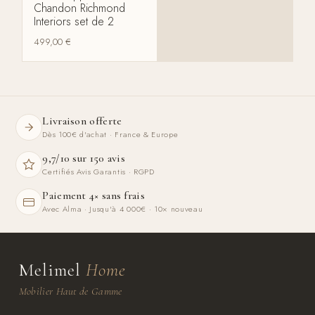
Chandon Richmond
Interiors set de 2
499,00
€
Livraison offerte
Dès 100€ d'achat · France & Europe
9,7/10 sur 150 avis
Certifiés Avis Garantis · RGPD
Paiement 4× sans frais
Avec Alma · Jusqu'à 4 000€ · 10× nouveau
Melimel
Home
Mobilier Haut de Gamme