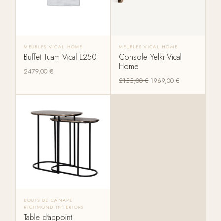
MEUBLES VICAL HOME
MEUBLES VICAL HOME
Buffet Tuam Vical L250
Console Yelki Vical
Home
2479,00
€
2155,00
€
1969,00
€
BOUTS DE CANAPÉ
RICHMOND INTERIORS
Table d'appoint