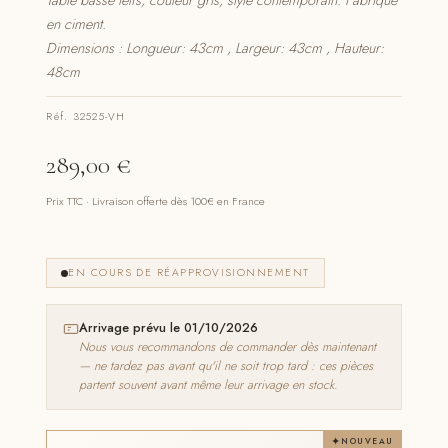
Table basse telfs, couleur gris, style contemporain. Fabriqué
en ciment.
Dimensions : Longueur: 43cm , Largeur: 43cm , Hauteur:
48cm
Réf. 32525-VH
289,00
€
Prix TTC · Livraison offerte dès 100€ en France
EN COURS DE RÉAPPROVISIONNEMENT
Arrivage prévu le 01/10/2026
Nous vous recommandons de commander dès maintenant
— ne tardez pas avant qu'il ne soit trop tard : ces pièces
partent souvent avant même leur arrivage en stock.
NOUVEAU