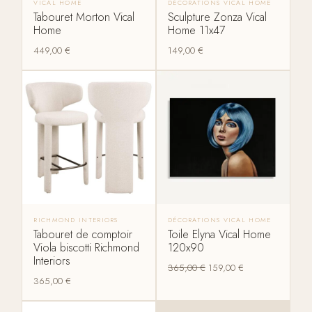
VICAL HOME
DÉCORATIONS VICAL HOME
Tabouret Morton Vical
Sculpture Zonza Vical
Home
Home 11x47
449,00
€
149,00
€
RICHMOND INTERIORS
DÉCORATIONS VICAL HOME
Tabouret de comptoir
Toile Elyna Vical Home
Viola biscotti Richmond
120x90
Interiors
365,00
€
159,00
€
365,00
€