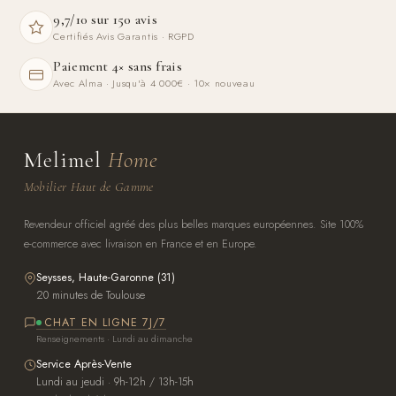
9,7/10 sur 150 avis
Certifiés Avis Garantis · RGPD
Paiement 4× sans frais
Avec Alma · Jusqu'à 4 000€ · 10× nouveau
Melimel
Home
Mobilier Haut de Gamme
Revendeur officiel agréé des plus belles marques européennes. Site 100%
e-commerce avec livraison en France et en Europe.
Seysses, Haute-Garonne (31)
20 minutes de Toulouse
CHAT EN LIGNE 7J/7
Renseignements · Lundi au dimanche
Service Après-Vente
Lundi au jeudi · 9h-12h / 13h-15h