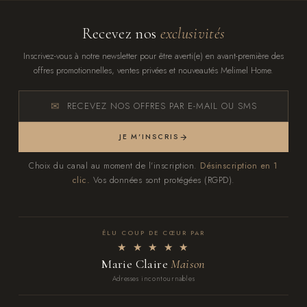
Recevez nos
exclusivités
Inscrivez-vous à notre newsletter pour être averti(e) en avant-première des
offres promotionnelles, ventes privées et nouveautés Melimel Home.
RECEVEZ NOS OFFRES PAR E-MAIL OU SMS
JE M'INSCRIS
Choix du canal au moment de l'inscription.
Désinscription en 1
clic.
Vos données sont protégées (RGPD).
ÉLU COUP DE CŒUR PAR
★ ★ ★ ★ ★
Marie Claire
Maison
Adresses incontournables