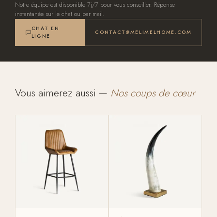
Notre équipe est disponible 7j/7 pour vous conseiller. Réponse
instantanée sur le chat ou par mail.
CHAT EN
CONTACT@MELIMELHOME.COM
LIGNE
Vous aimerez aussi —
Nos coups de cœur