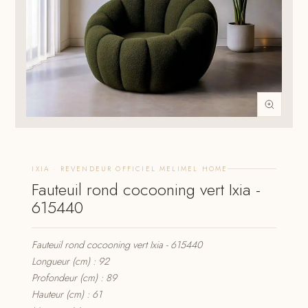
IXIA · REVENDEUR OFFICIEL MELIMEL HOME
Fauteuil rond cocooning vert Ixia -
615440
Fauteuil rond cocooning vert Ixia - 615440
Longueur (cm) : 92
Profondeur (cm) : 89
Hauteur (cm) : 61