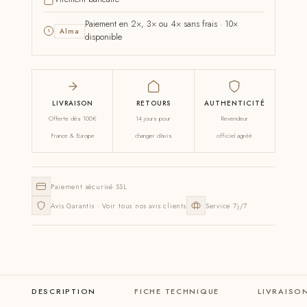
Paiement en 2×, 3× ou 4× sans frais · 10×
Alma
disponible
LIVRAISON
RETOURS
AUTHENTICITÉ
Offerte dès 100€
14 jours pour
Revendeur
France & Europe
changer d'avis
officiel agréé
Paiement sécurisé SSL
Avis Garantis · Voir tous nos avis clients
Service 7j/7
DESCRIPTION
FICHE TECHNIQUE
LIVRAISO