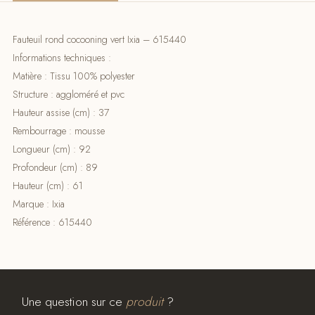
Fauteuil rond cocooning vert Ixia – 615440
Informations techniques :
Matière : Tissu 100% polyester
Structure : aggloméré et pvc
Hauteur assise (cm) : 37
Rembourrage : mousse
Longueur (cm) : 92
Profondeur (cm) : 89
Hauteur (cm) : 61
Marque : Ixia
Référence : 615440
Une question sur ce
produit
?