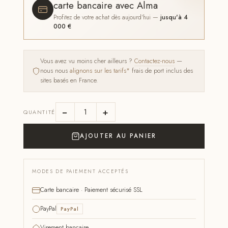
carte bancaire avec Alma
Profitez de votre achat dès aujourd'hui —
jusqu'à 4
000 €
Vous avez vu moins cher ailleurs ?
Contactez-nous
—
nous nous
alignons sur les tarifs*
frais de port inclus des
sites basés en France.
−
+
QUANTITÉ
AJOUTER AU PANIER
MODES DE PAIEMENT ACCEPTÉS
Carte bancaire · Paiement sécurisé SSL
PayPal
PayPal
Virement bancaire