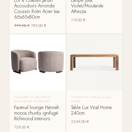
Lot 4 Chaises Jardin
Lampe Julia
Accoudoirs Arrondis
Violet/Moutarde
Coussin Rotin Acier Ixia
Athezza
66x65x80cm
119,00
€
999,00
€
789,00
€
CANAPÉS ET FAUTEUILS
CHAISES ET TABLES VICAL
RICHMOND INTERIORS
HOME
Fauteuil lounge Hannah
Table Lux Vical Home
mocca chunky ignifugé
240cm
Richmond Interiors
2249,00
€
739,00
€