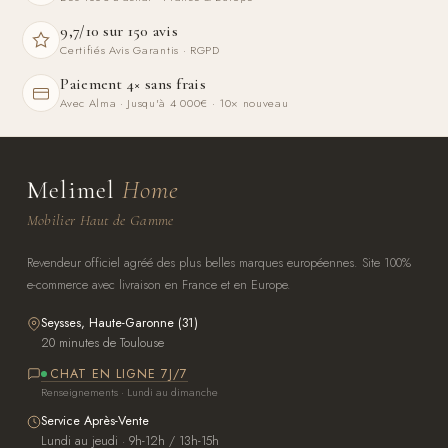
9,7/10 sur 150 avis
Certifiés Avis Garantis · RGPD
Paiement 4× sans frais
Avec Alma · Jusqu'à 4 000€ · 10× nouveau
Melimel
Home
Mobilier Haut de Gamme
Revendeur officiel agréé des plus belles marques européennes. Site 100%
e-commerce avec livraison en France et en Europe.
Seysses, Haute-Garonne (31)
20 minutes de Toulouse
CHAT EN LIGNE 7J/7
Renseignements · Lundi au dimanche
Service Après-Vente
Lundi au jeudi · 9h-12h / 13h-15h