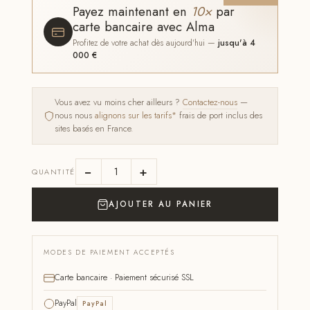
Payez maintenant en
10×
par
carte bancaire avec Alma
Profitez de votre achat dès aujourd'hui —
jusqu'à 4
000 €
Vous avez vu moins cher ailleurs ?
Contactez-nous
—
nous nous
alignons sur les tarifs*
frais de port inclus des
sites basés en France.
−
+
QUANTITÉ
AJOUTER AU PANIER
MODES DE PAIEMENT ACCEPTÉS
Carte bancaire · Paiement sécurisé SSL
PayPal
PayPal