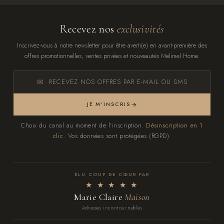
Recevez nos
exclusivités
Inscrivez-vous à notre newsletter pour être averti(e) en avant-première des
offres promotionnelles, ventes privées et nouveautés Melimel Home.
RECEVEZ NOS OFFRES PAR E-MAIL OU SMS
JE M'INSCRIS
Choix du canal au moment de l'inscription.
Désinscription en 1
clic.
Vos données sont protégées (RGPD).
ÉLU COUP DE CŒUR PAR
★ ★ ★ ★ ★
Marie Claire
Maison
Adresses incontournables