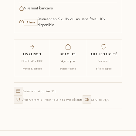
Virement bancaire
Paiement en 2×, 3× ou 4× sans frais · 10×
Alma
disponible
LIVRAISON
RETOURS
AUTHENTICITÉ
Offerte dès 100€
14 jours pour
Revendeur
France & Europe
changer d'avis
officiel agréé
Paiement sécurisé SSL
Avis Garantis · Voir tous nos avis clients
Service 7j/7