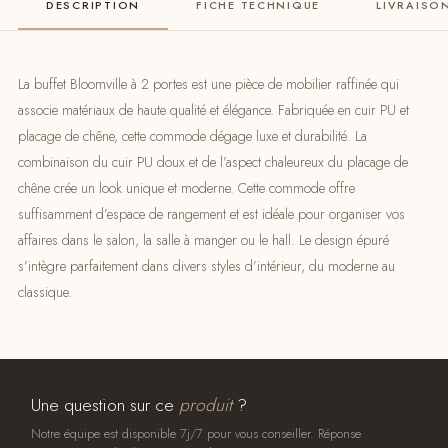
DESCRIPTION
FICHE TECHNIQUE
LIVRAISO
La buffet Bloomville à 2 portes est une pièce de mobilier raffinée qui
associe matériaux de haute qualité et élégance. Fabriquée en cuir PU et
placage de chêne, cette commode dégage luxe et durabilité. La
combinaison du cuir PU doux et de l’aspect chaleureux du placage de
chêne crée un look unique et moderne. Cette commode offre
suffisamment d’espace de rangement et est idéale pour organiser vos
affaires dans le salon, la salle à manger ou le hall. Le design épuré
s’intègre parfaitement dans divers styles d’intérieur, du moderne au
classique.
Une question sur ce
produit
?
Notre équipe est disponible 7j/7 pour vous conseiller. Réponse