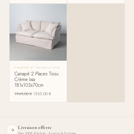
CANAPÉS ET FAUTEUILS IXIA
Canapé 2 Places Tissu
Crème Ixia
181x103x70cm
1969,00
€
1555,00
€
Livraison offerte
Dès 100€ d'achat · France & Europe