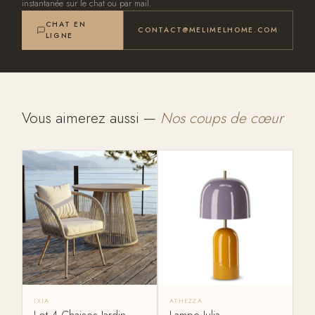
instantanée sur le chat ou par mail.
CHAT EN
CONTACT@MELIMELHOME.COM
LIGNE
Vous aimerez aussi —
Nos coups de cœur
IXIA
ATHEZZA