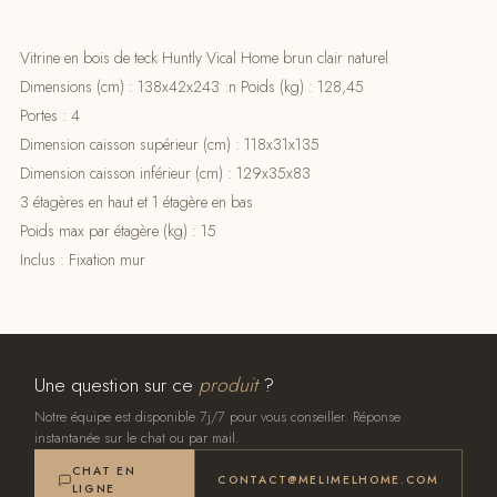
Vitrine en bois de teck Huntly Vical Home brun clair naturel
Dimensions (cm) : 138x42x243 :n Poids (kg) : 128,45
Portes : 4
Dimension caisson supérieur (cm) : 118x31x135
Dimension caisson inférieur (cm) : 129x35x83
3 étagères en haut et 1 étagère en bas
Poids max par étagère (kg) : 15
Inclus : Fixation mur
Une question sur ce
produit
?
Notre équipe est disponible 7j/7 pour vous conseiller. Réponse
instantanée sur le chat ou par mail.
CHAT EN
CONTACT@MELIMELHOME.COM
LIGNE