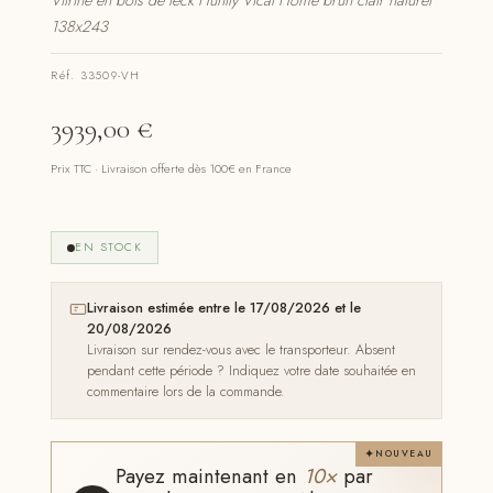
Vitrine en bois de teck Huntly Vical Home brun clair naturel
138x243
Réf. 33509-VH
3939,00
€
Prix TTC · Livraison offerte dès 100€ en France
EN STOCK
Livraison estimée entre le 17/08/2026 et le
20/08/2026
Livraison sur rendez-vous avec le transporteur. Absent
pendant cette période ? Indiquez votre date souhaitée en
commentaire lors de la commande.
NOUVEAU
Payez maintenant en
10×
par