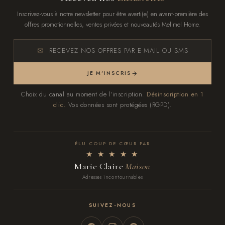
Inscrivez-vous à notre newsletter pour être averti(e) en avant-première des
offres promotionnelles, ventes privées et nouveautés Melimel Home.
RECEVEZ NOS OFFRES PAR E-MAIL OU SMS
JE M'INSCRIS
Choix du canal au moment de l'inscription.
Désinscription en 1
clic.
Vos données sont protégées (RGPD).
ÉLU COUP DE CŒUR PAR
★ ★ ★ ★ ★
Marie Claire
Maison
Adresses incontournables
SUIVEZ-NOUS