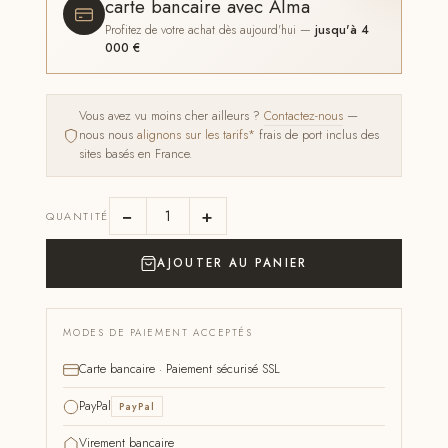
carte bancaire avec Alma
Profitez de votre achat dès aujourd'hui —
jusqu'à 4
000 €
Vous avez vu moins cher ailleurs ?
Contactez-nous
—
nous nous
alignons sur les tarifs*
frais de port inclus des
sites basés en France.
−
+
QUANTITÉ
AJOUTER AU PANIER
MODES DE PAIEMENT ACCEPTÉS
Carte bancaire · Paiement sécurisé SSL
PayPal
PayPal
Virement bancaire