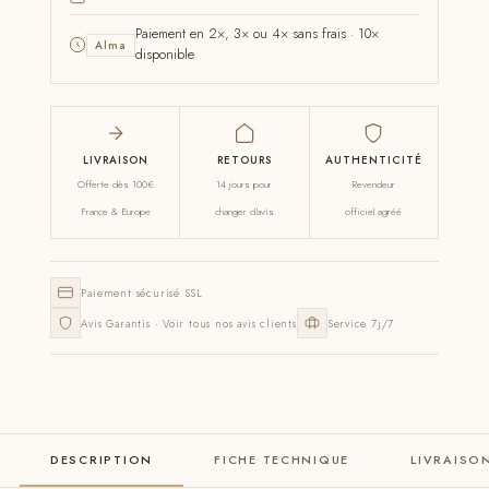
Paiement en 2×, 3× ou 4× sans frais · 10×
Alma
disponible
LIVRAISON
RETOURS
AUTHENTICITÉ
Offerte dès 100€
14 jours pour
Revendeur
France & Europe
changer d'avis
officiel agréé
Paiement sécurisé SSL
Avis Garantis · Voir tous nos avis clients
Service 7j/7
DESCRIPTION
FICHE TECHNIQUE
LIVRAISO