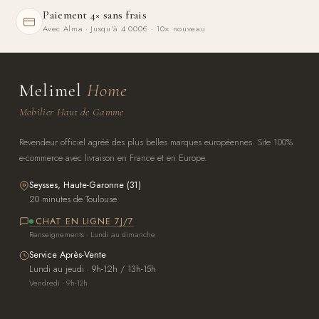
Paiement 4× sans frais
Avec Alma · Jusqu'à 4 000€ · 10× nouveau
Melimel
Home
Mobilier Haut de Gamme
Revendeur officiel agréé des plus belles marques européennes. Site 100%
e-commerce avec livraison en France et en Europe.
Seysses, Haute-Garonne (31)
20 minutes de Toulouse
CHAT EN LIGNE 7J/7
Renseignements · Lundi au dimanche
Service Après-Vente
Lundi au jeudi · 9h-12h / 13h-15h
Vendredi · 9h-12h