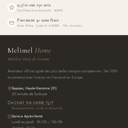
9,7/10 sur 150 avis
Certifiés Avis Garantis · RGPD
Paiement 4× sans frais
Avec Alma · Jusqu'à 4 000€ · 10× nouveau
Melimel
Home
Mobilier Haut de Gamme
Revendeur officiel agréé des plus belles marques européennes. Site 100%
e-commerce avec livraison en France et en Europe.
Seysses, Haute-Garonne (31)
20 minutes de Toulouse
CHAT EN LIGNE 7J/7
Renseignements · Lundi au dimanche
Service Après-Vente
Lundi au jeudi · 9h-12h / 13h-15h
Vendredi · 9h-12h