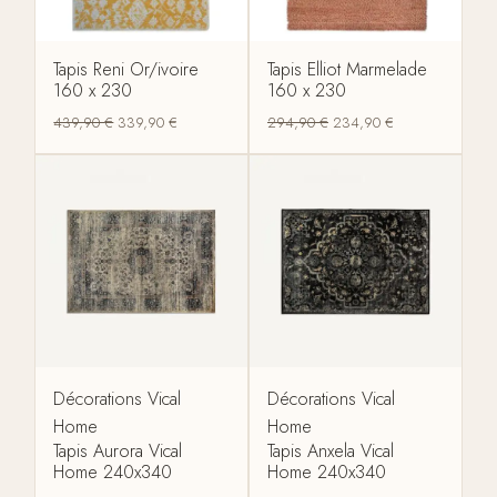
Tapis Reni Or/ivoire
Tapis Elliot Marmelade
160 x 230
160 x 230
439,90
€
339,90
€
294,90
€
234,90
€
Décorations Vical
Décorations Vical
Home
Home
Tapis Aurora Vical
Tapis Anxela Vical
Home 240x340
Home 240x340