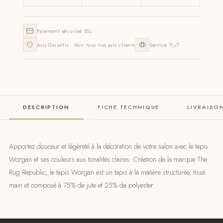
Paiement sécurisé SSL
Avis Garantis · Voir tous nos avis clients
Service 7j/7
DESCRIPTION
FICHE TECHNIQUE
LIVRAISO
Apportez douceur et légèreté à la décoration de votre salon avec le tapis
Worgan et ses couleurs aux tonalités claires. Création de la marque The
Rug Republic, le tapis Worgan est un tapis à la matière structurée, tissé
main et composé à 75% de jute et 25% de polyester.