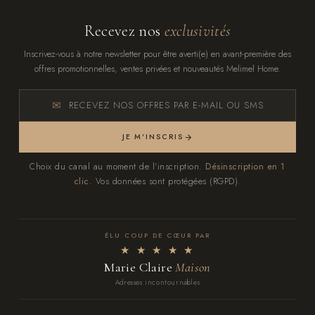
Recevez nos
exclusivités
Inscrivez-vous à notre newsletter pour être averti(e) en avant-première des
offres promotionnelles, ventes privées et nouveautés Melimel Home.
RECEVEZ NOS OFFRES PAR E-MAIL OU SMS
JE M'INSCRIS
Choix du canal au moment de l'inscription.
Désinscription en 1
clic.
Vos données sont protégées (RGPD).
ÉLU COUP DE CŒUR PAR
★ ★ ★ ★ ★
Marie Claire
Maison
Adresses incontournables