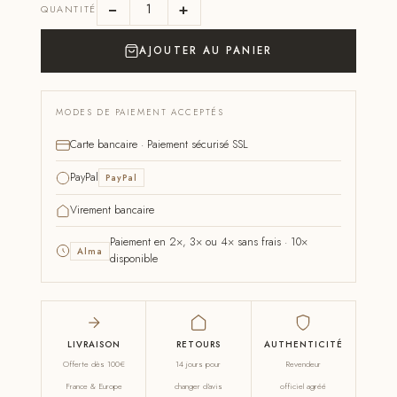
−
+
QUANTITÉ
AJOUTER AU PANIER
MODES DE PAIEMENT ACCEPTÉS
Carte bancaire · Paiement sécurisé SSL
PayPal
PayPal
Virement bancaire
Paiement en 2×, 3× ou 4× sans frais · 10×
Alma
disponible
LIVRAISON
RETOURS
AUTHENTICITÉ
Offerte dès 100€
14 jours pour
Revendeur
France & Europe
changer d'avis
officiel agréé