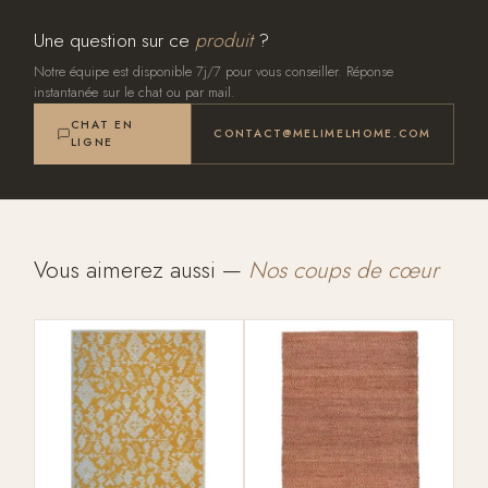
Une question sur ce
produit
?
Notre équipe est disponible 7j/7 pour vous conseiller. Réponse
instantanée sur le chat ou par mail.
CHAT EN
CONTACT@MELIMELHOME.COM
LIGNE
Vous aimerez aussi —
Nos coups de cœur