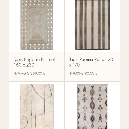
Tapis Begonia Naturel
Tapis Paomia Perle 120
160 x 230
x 170
479,90
€
369,00
€
119,00
€
90,00
€