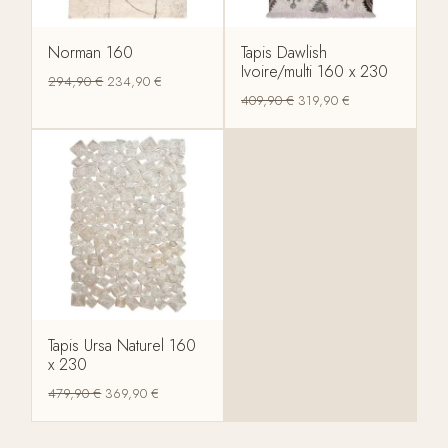
Norman 160
Tapis Dawlish
Ivoire/multi 160 x 230
294,90
€
234,90
€
409,90
€
319,90
€
Tapis Ursa Naturel 160
x 230
479,90
€
369,90
€