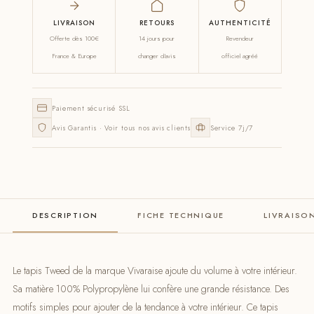
LIVRAISON
RETOURS
AUTHENTICITÉ
Offerte dès 100€
14 jours pour
Revendeur
France & Europe
changer d'avis
officiel agréé
Paiement sécurisé SSL
Avis Garantis · Voir tous nos avis clients
Service 7j/7
DESCRIPTION
FICHE TECHNIQUE
LIVRAISO
Le tapis Tweed de la marque Vivaraise ajoute du volume à votre intérieur.
Sa matière 100% Polypropylène lui confère une grande résistance. Des
motifs simples pour ajouter de la tendance à votre intérieur. Ce tapis