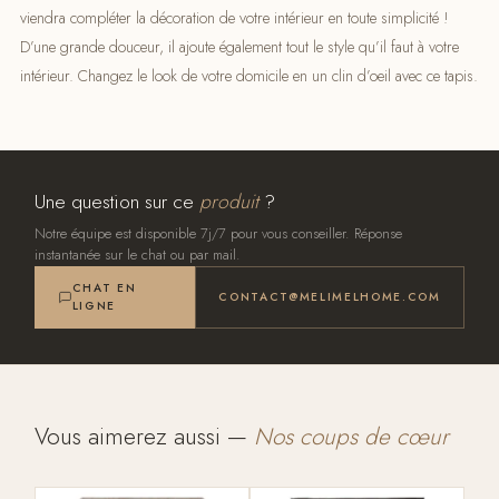
viendra compléter la décoration de votre intérieur en toute simplicité !
D’une grande douceur, il ajoute également tout le style qu’il faut à votre
intérieur. Changez le look de votre domicile en un clin d’oeil avec ce tapis.
Une question sur ce
produit
?
Notre équipe est disponible 7j/7 pour vous conseiller. Réponse
instantanée sur le chat ou par mail.
CHAT EN
CONTACT@MELIMELHOME.COM
LIGNE
Vous aimerez aussi —
Nos coups de cœur