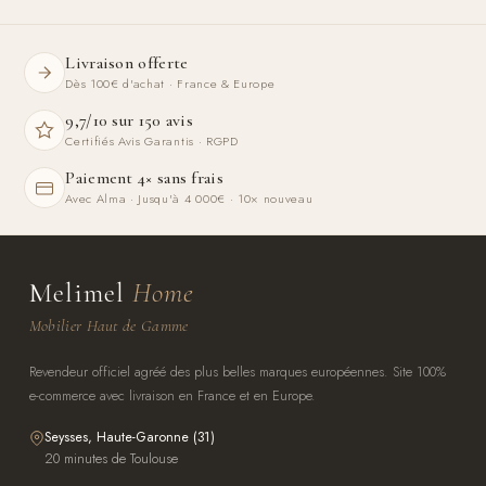
Livraison offerte
Dès 100€ d'achat · France & Europe
9,7/10 sur 150 avis
Certifiés Avis Garantis · RGPD
Paiement 4× sans frais
Avec Alma · Jusqu'à 4 000€ · 10× nouveau
Melimel
Home
Mobilier Haut de Gamme
Revendeur officiel agréé des plus belles marques européennes. Site 100%
e-commerce avec livraison en France et en Europe.
Seysses, Haute-Garonne (31)
20 minutes de Toulouse