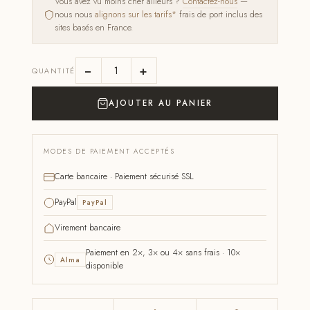
Vous avez vu moins cher ailleurs ?
Contactez-nous
—
nous nous
alignons sur les tarifs*
frais de port inclus des
sites basés en France.
−
+
QUANTITÉ
AJOUTER AU PANIER
MODES DE PAIEMENT ACCEPTÉS
Carte bancaire · Paiement sécurisé SSL
PayPal
PayPal
Virement bancaire
Paiement en 2×, 3× ou 4× sans frais · 10×
Alma
disponible