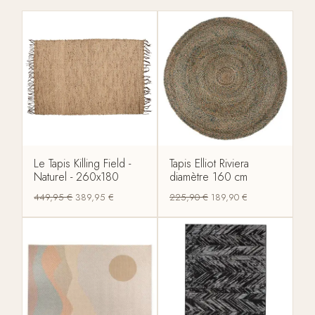
Le Tapis Killing Field -
Tapis Elliot Riviera
Naturel - 260x180
diamètre 160 cm
449,95
€
389,95
€
225,90
€
189,90
€