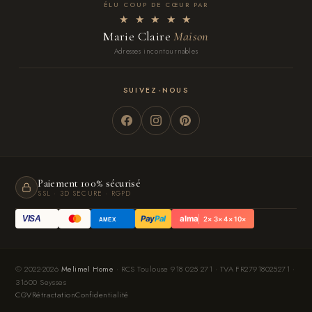
ÉLU COUP DE CŒUR PAR
★ ★ ★ ★ ★
Marie Claire
Maison
Adresses incontournables
SUIVEZ-NOUS
Paiement 100% sécurisé
SSL · 3D SECURE · RGPD
Pay
Pal
alma
VISA
2× 3× 4× 10×
AMEX
© 2022-2026
Melimel Home
· RCS Toulouse 918 025 271 · TVA FR27918025271 ·
31600 Seysses
CGV
Rétractation
Confidentialité