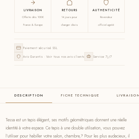
LIVRAISON
RETOURS
AUTHENTICITÉ
Offerte dès 100€
14 jours pour
Revendeur
France & Europe
changer d'avis
officiel agréé
Paiement sécurisé SSL
Avis Garantis · Voir tous nos avis clients
Service 7j/7
DESCRIPTION
FICHE TECHNIQUE
LIVRAISO
Tessa est un tapis élégant, ses motifs géométriques donnent une réelle
identité à votre espace. Ce tapis à une double utilisation, vous pouvez
l’utiliser pour habiller votre salon, chambre,? Pour les plus audacieux, il