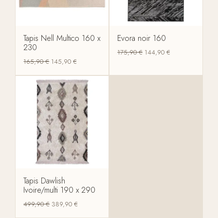
Tapis Nell Multico 160 x
Evora noir 160
230
175,90
€
144,90
€
165,90
€
145,90
€
Tapis Dawlish
Ivoire/multi 190 x 290
499,90
€
389,90
€