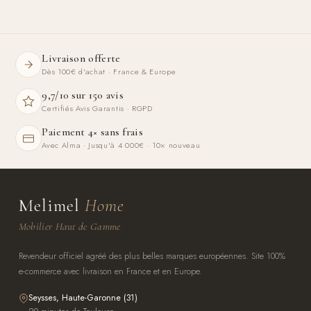
Livraison offerte
Dès 100€ d'achat · France & Europe
9,7/10 sur 150 avis
Certifiés Avis Garantis · RGPD
Paiement 4× sans frais
Avec Alma · Jusqu'à 4 000€ · 10× nouveau
Melimel
Home
Mobilier Haut de Gamme
Revendeur officiel agréé des plus belles marques européennes. Site 100%
e-commerce avec livraison en France et en Europe.
Seysses, Haute-Garonne (31)