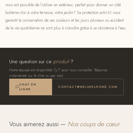
vous est possible de l’utiliser en extérieur, parfait pour donner un côté
bohème chic à votre terrasse, votre jardin? Sa protection anti-UV vous
garantit la conservation de ses couleurs et les jours pluvieux ou accident
de la vie quotidienne ne sont plus à craindre grâce à sa résistance à l’eau.
Une question sur ce
produit
?
Notre équipe est disponible 7j/7 pour vous conseiller. Réponse
instantanée sur le chat ou par mail.
CHAT EN
CONTACT@MELIMELHOME.COM
LIGNE
Vous aimerez aussi —
Nos coups de cœur