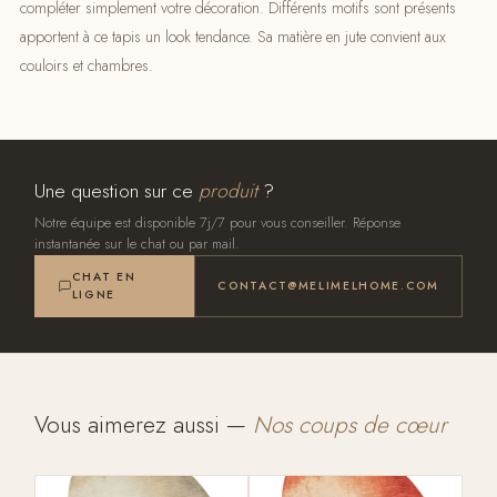
compléter simplement votre décoration. Différents motifs sont présents
apportent à ce tapis un look tendance. Sa matière en jute convient aux
couloirs et chambres.
Une question sur ce
produit
?
Notre équipe est disponible 7j/7 pour vous conseiller. Réponse
instantanée sur le chat ou par mail.
CHAT EN
CONTACT@MELIMELHOME.COM
LIGNE
Vous aimerez aussi —
Nos coups de cœur