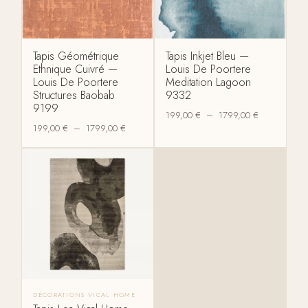
Tapis Géométrique
Tapis Inkjet Bleu —
Ethnique Cuivré —
Louis De Poortere
Louis De Poortere
Meditation Lagoon
Structures Baobab
9332
9199
199,00
€
–
1799,00
€
199,00
€
–
1799,00
€
DÉCORATIONS VICAL HOME