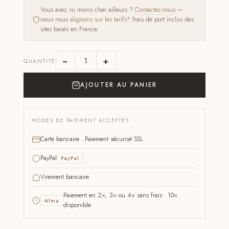
Vous avez vu moins cher ailleurs ?
Contactez-nous
—
nous nous
alignons sur les tarifs*
frais de port inclus des
sites basés en France.
−
+
QUANTITÉ
AJOUTER AU PANIER
MODES DE PAIEMENT ACCEPTÉS
Carte bancaire · Paiement sécurisé SSL
PayPal
PayPal
Virement bancaire
Paiement en 2×, 3× ou 4× sans frais · 10×
Alma
disponible