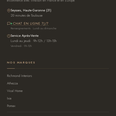
e-commerce avec livraison en France et en Europe.
Seysses, Haute-Garonne (31)
20 minutes de Toulouse
CHAT EN LIGNE 7J/7
Renseignements · Lundi au dimanche
Service Après-Vente
Lundi au jeudi · 9h-12h / 13h-15h
Vendredi · 9h-12h
NOS MARQUES
Richmond Interiors
Athezza
Vical Home
Ixia
Pomax