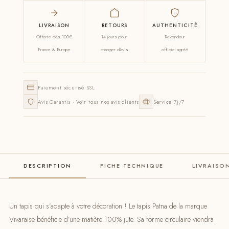
LIVRAISON
RETOURS
AUTHENTICITÉ
Offerte dès 100€
14 jours pour
Revendeur
France & Europe
changer d'avis
officiel agréé
Paiement sécurisé SSL
Avis Garantis · Voir tous nos avis clients
Service 7j/7
DESCRIPTION
FICHE TECHNIQUE
LIVRAISO
Un tapis qui s’adapte à votre décoration ! Le tapis Patna de la marque
Vivaraise bénéficie d’une matière 100% jute. Sa forme circulaire viendra