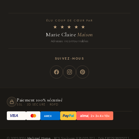
ÉLU COUP DE CŒUR PAR
★ ★ ★ ★ ★
Marie Claire
Maison
Adresses incontournables
SUIVEZ-NOUS
Paiement 100% sécurisé
SSL · 3D SECURE · RGPD
Pay
Pal
alma
VISA
2× 3× 4× 10×
AMEX
© 2022-2026
Melimel Home
· RCS Toulouse 918 025 271 · TVA FR27918025271 ·