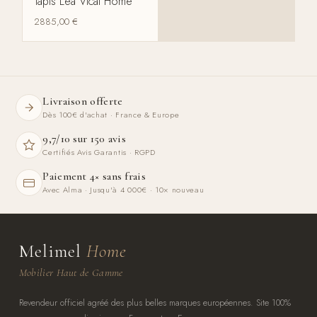
Tapis Lea Vical Home
2885,00
€
Livraison offerte
Dès 100€ d'achat · France & Europe
9,7/10 sur 150 avis
Certifiés Avis Garantis · RGPD
Paiement 4× sans frais
Avec Alma · Jusqu'à 4 000€ · 10× nouveau
Melimel
Home
Mobilier Haut de Gamme
Revendeur officiel agréé des plus belles marques européennes. Site 100%