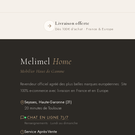
Livraison offerte
Dès 100€ d'achat · France & Europe
Melimel
Home
Mobilier Haut de Gamme
Revendeur officiel agréé des plus belles marques européennes. Site
100% e-commerce avec livraison en France et en Europe.
Seysses, Haute-Garonne (31)
20 minutes de Toulouse
CHAT EN LIGNE 7J/7
Renseignements · Lundi au dimanche
Service Après-Vente