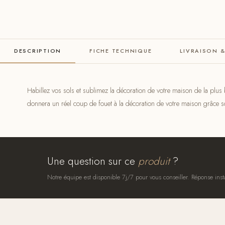
DESCRIPTION
FICHE TECHNIQUE
LIVRAISON 
Habillez vos sols et sublimez la décoration de votre maison de la plus
donnera un réel coup de fouet à la décoration de votre maison grâce so
Une question sur ce
produit
?
Notre équipe est disponible 7j/7 pour vous conseiller. Réponse inst