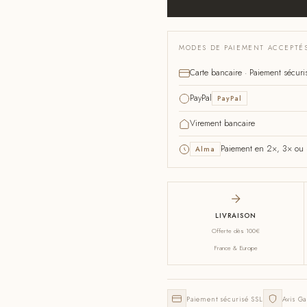
MODES DE PAIEMENT ACCEPTÉ
Carte bancaire · Paiement sécuri
PayPal
PayPal
Virement bancaire
Paiement en 2×, 3× ou 4
Alma
LIVRAISON
Offerte dès 100€
France & Europe
Paiement sécurisé SSL
Avis Ga