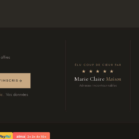
 offres
ÉLU COUP DE CŒUR PAR
★ ★ ★ ★ ★
Marie Claire
Maison
M'INSCRIS
Adresses incontournables
ic.
Vos données
Pay
Pal
alma
2× 3× 4× 10×