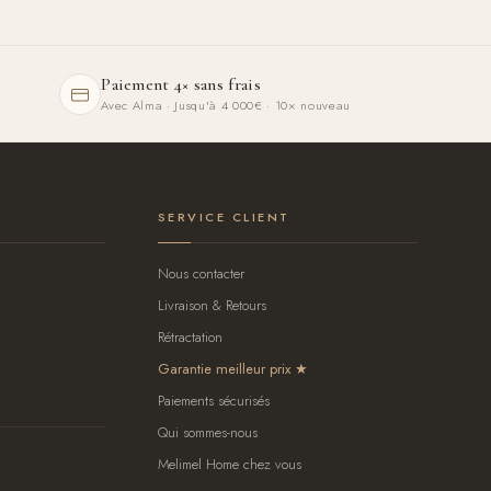
Paiement 4× sans frais
Avec Alma · Jusqu'à 4 000€ · 10× nouveau
SERVICE CLIENT
Nous contacter
Livraison & Retours
Rétractation
Garantie meilleur prix
Paiements sécurisés
Qui sommes-nous
Melimel Home chez vous