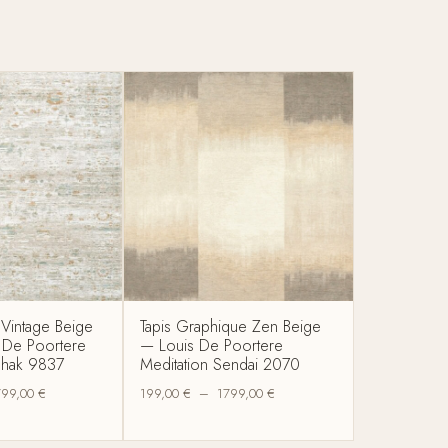
l Vintage Beige
Tapis Graphique Zen Beige
s De Poortere
— Louis De Poortere
Ushak 9837
Meditation Sendai 2070
799,00
€
199,00
€
–
1799,00
€