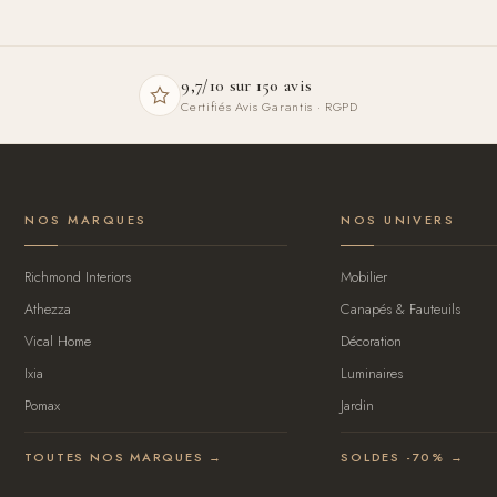
9,7/10 sur 150 avis
Certifiés Avis Garantis · RGPD
NOS MARQUES
NOS UNIVERS
Richmond Interiors
Mobilier
Athezza
Canapés & Fauteuils
Vical Home
Décoration
Ixia
Luminaires
Pomax
Jardin
TOUTES NOS MARQUES →
SOLDES -70% →