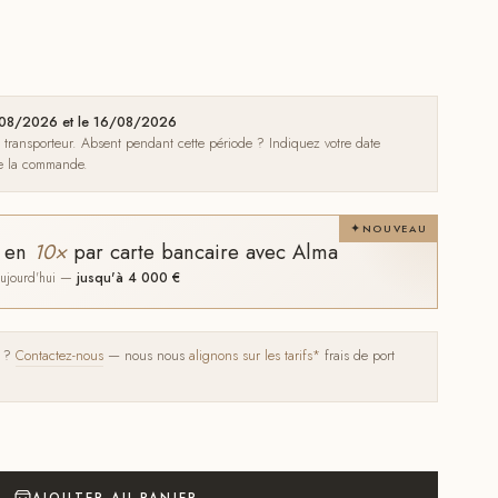
12/08/2026 et le 16/08/2026
e transporteur. Absent pendant cette période ? Indiquez votre date
de la commande.
NOUVEAU
t en
10×
par carte bancaire avec Alma
 aujourd'hui —
jusqu'à 4 000 €
s ?
Contactez-nous
— nous nous
alignons sur les tarifs*
frais de port