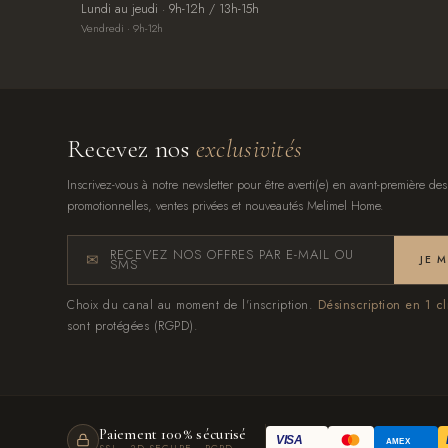
Lundi au jeudi · 9h-12h / 13h-15h
Vendredi · 9h-12h
Recevez nos
exclusivités
Inscrivez-vous à notre newsletter pour être averti(e) en avant-première des
promotionnelles, ventes privées et nouveautés Melimel Home.
RECEVEZ NOS OFFRES PAR E-MAIL OU
JE 
SMS
Choix du canal au moment de l'inscription.
Désinscription en 1 cl
sont protégées (RGPD).
Paiement 100% sécurisé
VISA
AMEX