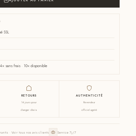
AJOUTER AU PANIER
S
sé SSL
× sans frais · 10× disponible
RETOURS
AUTHENTICITÉ
14 jours pour
Revendeur
changer d'avis
officiel agréé
rantis · Voir tous nos avis clients
Service 7j/7