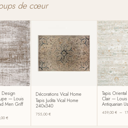
oups de cœur
e Design
Tapis Orienta
Décorations Vical Home
aupe — Louis
Clair — Loui
Tapis Judita Vical Home
d Men Griff
Antiquarian 
240x340
459,00
€
–
1
755,00
€
,00
€