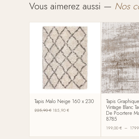
Vous aimerez aussi —
Nos c
Tapis Malo Neige 160 x 230
Tapis Graphiqu
Vintage Blanc T
225,90
€
185,90
€
De Poortere Ma
8785
199,00
€
–
1799