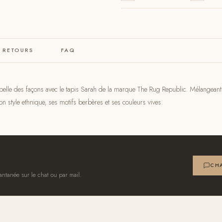
& RETOURS
FAQ
 belle des façons avec le tapis Sarah de la marque The Rug Republic. Mélangeant à
n style ethnique, ses motifs berbères et ses couleurs vives.
CHA
antanée sur le chat ou par mail.