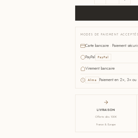
MODES DE PAIEMENT ACCEPTÉ
Carte bancaire · Paiement sécuri
PayPal
PayPal
Virement bancaire
Paiement en 2×, 3× ou 4
Alma
LIVRAISON
Offerte dès 100€
France & Europe