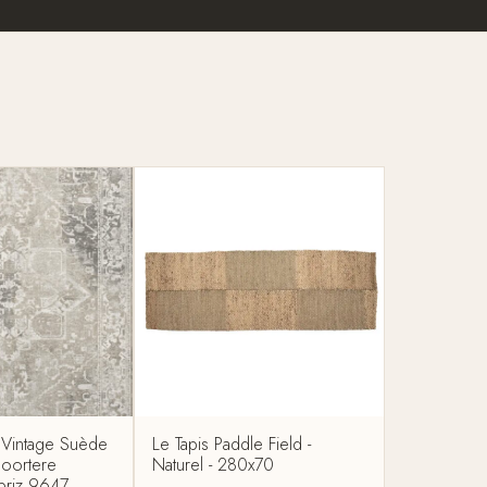
l Vintage Suède
Le Tapis Paddle Field -
oortere
Naturel - 280x70
abriz 9647