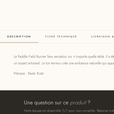
DESCRIPTION
FICHE TECHNIQUE
LIVRAISON 
Le Paddle Field Runner fera sensation sur n’importe quelle table. Il a 
un aspect artisanal. Le ton terreux crée une ambiance naturelle qui appo
Marque : Bazar Bizar
Une question sur ce
produit
?
Notre équipe est disponible 7j/7 pour vous conseiller. Réponse inst