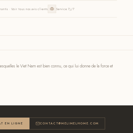
rantis · Voir tous nos avis clients
Service 7j/7
esquelles le Viet Nam est bien connu, ce qui lui donne de la force et
T EN LIGNE
CONTACT@MELIMELHOME.COM