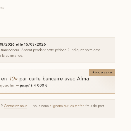
ance
1/08/2026 et le 15/08/2026
e transporteur. Absent pendant cette période ? Indiquez votre date
de la commande.
NOUVEAU
t en
10×
par carte bancaire avec Alma
 aujourd'hui —
jusqu'à 4 000 €
s ?
Contactez-nous
— nous nous
alignons sur les tarifs*
frais de port