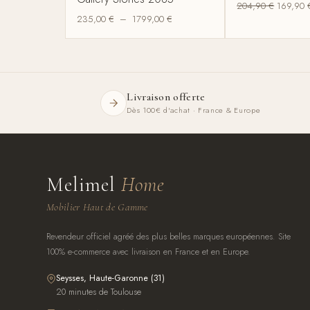
204,90
€
169,90
235,00
€
–
1799,00
€
Livraison offerte
Dès 100€ d'achat · France & Europe
Melimel
Home
Mobilier Haut de Gamme
Revendeur officiel agréé des plus belles marques européennes. Site
100% e-commerce avec livraison en France et en Europe.
Seysses, Haute-Garonne (31)
20 minutes de Toulouse