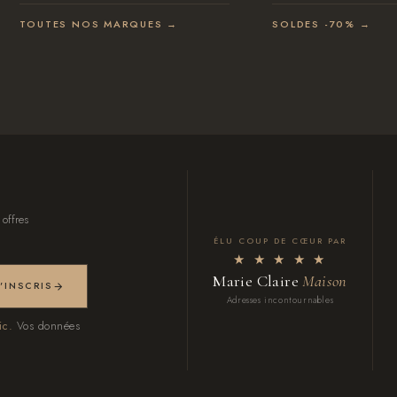
TOUTES NOS MARQUES →
SOLDES -70% →
 offres
ÉLU COUP DE CŒUR PAR
★ ★ ★ ★ ★
Marie Claire
Maison
M'INSCRIS
Adresses incontournables
ic.
Vos données