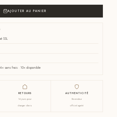
AJOUTER AU PANIER
S
sé SSL
× sans frais · 10× disponible
RETOURS
AUTHENTICITÉ
14 jours pour
Revendeur
changer d'avis
officiel agréé