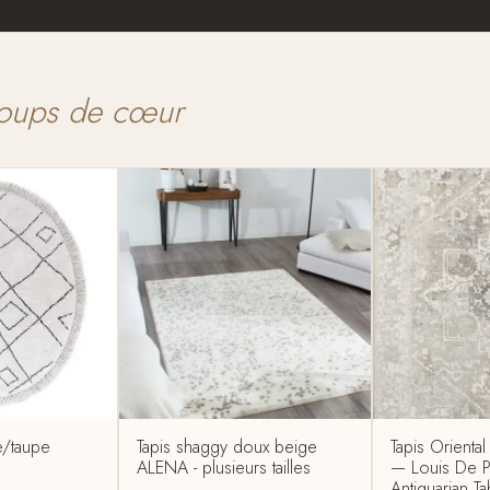
oups de cœur
re/taupe
Tapis shaggy doux beige
Tapis Orienta
ALENA - plusieurs tailles
— Louis De P
Antiquarian T