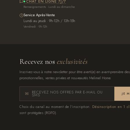
CHAT EN LIGNE 7J/7
Renseignements · Lundi au dimanche
Service Après-Vente
Lundi au jeudi · 9h-12h / 13h-15h
Vendredi · 9h-12h
Recevez nos
exclusivités
Inscrivez-vous à notre newsletter pour être averti(e) en avant-première des
promotionnelles, ventes privées et nouveautés Melimel Home.
RECEVEZ NOS OFFRES PAR E-MAIL OU
JE 
SMS
Choix du canal au moment de l'inscription.
Désinscription en 1 cl
sont protégées (RGPD).