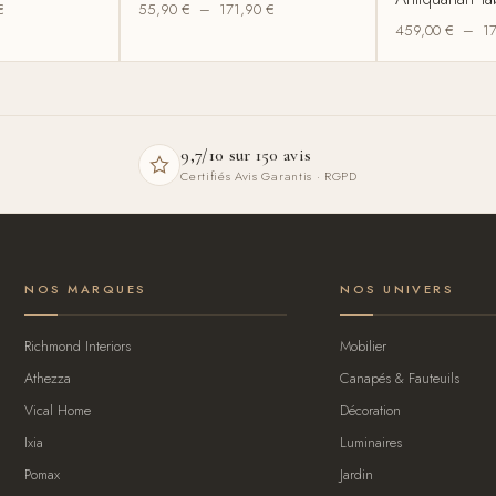
€
55,90
€
–
171,90
€
459,00
€
–
1
9,7/10 sur 150 avis
Certifiés Avis Garantis · RGPD
NOS MARQUES
NOS UNIVERS
Richmond Interiors
Mobilier
Athezza
Canapés & Fauteuils
Vical Home
Décoration
Ixia
Luminaires
Pomax
Jardin