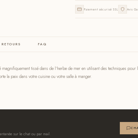
Paiement sécurisé SSL
Avis Ga
& RETOURS
FAQ
été magnifiquement tissé dans de l’herbe de mer en utilisant des techniques pour l
rte la paix dans votre cuisine ou votre salle à manger.
CHA
antanée sur le chat ou par mail.