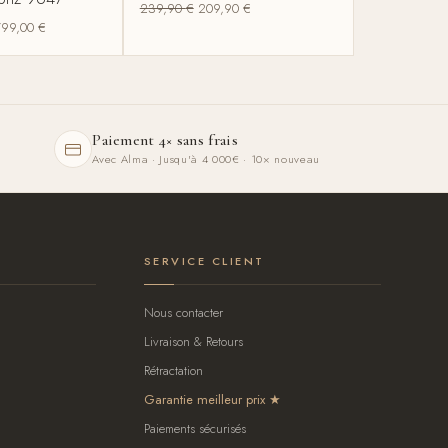
239,90
€
209,90
€
799,00
€
Paiement 4× sans frais
Avec Alma · Jusqu'à 4 000€ · 10× nouveau
SERVICE CLIENT
Nous contacter
Livraison & Retours
Rétractation
Garantie meilleur prix
Paiements sécurisés