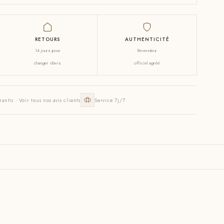
RETOURS
AUTHENTICITÉ
14 jours pour
Revendeur
changer d'avis
officiel agréé
rantis · Voir tous nos avis clients
Service 7j/7