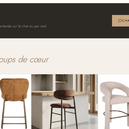
CHA
antanée sur le chat ou par mail.
oups de cœur