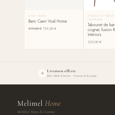
VICAL HOME
CHAISES ET TABLE
INTERIORS
Banc Caen Vical Home
Tabouret de ba
819,00
€
755,00
€
cognac fusion 
Interiors
529,00
€
Livraison offerte
Dès 100€ d'achat · France & Europe
Melimel
Home
Mobilier Haut de Gamme