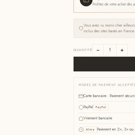
Profitez de votre achat dès
Vous avez vu moins cher ailleur
inclus des sites basés en France.
−
+
QUANTITÉ
MODES DE PAIEMENT ACCEPTÉ
Carte bancaire · Paiement sécuri
PayPal
PayPal
Virement bancaire
Paiement en 2×, 3× ou 4
Alma