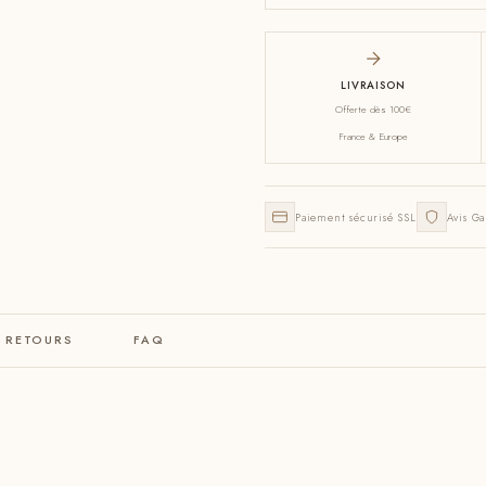
LIVRAISON
Offerte dès 100€
France & Europe
Paiement sécurisé SSL
Avis Ga
& RETOURS
FAQ