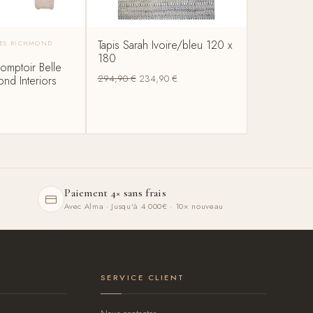
Tapis Sarah Ivoire/bleu 120 x
LES RICHMOND
180
omptoir Belle
294,90
€
234,90
€
ond Interiors
Paiement 4× sans frais
Avec Alma · Jusqu'à 4 000€ · 10× nouveau
SERVICE CLIENT