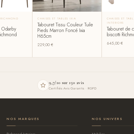
S RICHMOND
CHAISES ET TABLES IXIA
CHAISES ET TAB
INTERIORS
Tabouret Tissu Couleur Tuile
r Odarby
Tabouret de c
Pieds Marron Foncé Ixia
Richmond
biscotti Richm
H65cm
645,00
€
229,00
€
9,7/10 sur 150 avis
Certifiés Avis Garantis · RGPD
NOS MARQUES
NOS UNIVERS