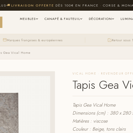
LIVRAISON OFFERTE
DÈS 100€ EN FRANCE · CORSE & MONACO I
MEUBLES
CANAPÉ & FAUTEUIL
DÉCORATION
LUMIN
Marques françaises & européennes
Retour sous 
is Gea Vical Home
VICAL HOME · REVENDEUR OFF
Tapis Gea V
Tapis Gea Vical Home
Dimensions (cm) : 380 x 280 
Matières : viscose
Couleur : Beige, tons clairs