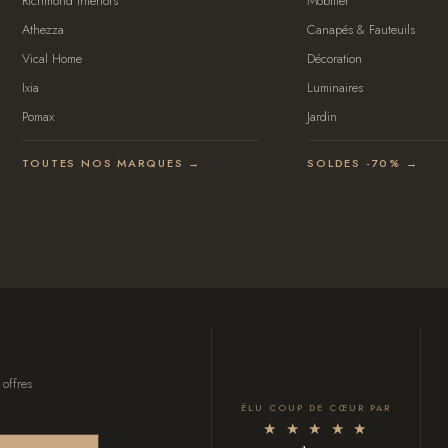
Richmond Interiors
Mobilier
Athezza
Canapés & Fauteuils
Vical Home
Décoration
Ixia
Luminaires
Pomax
Jardin
TOUTES NOS MARQUES →
SOLDES -70% →
 offres
ÉLU COUP DE CŒUR PAR
★ ★ ★ ★ ★