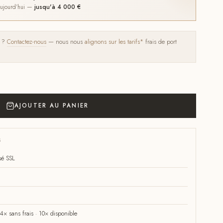
 aujourd'hui —
jusqu'à 4 000 €
s ?
Contactez-nous
— nous nous
alignons sur les tarifs*
frais de port
AJOUTER AU PANIER
S
sé SSL
× sans frais · 10× disponible